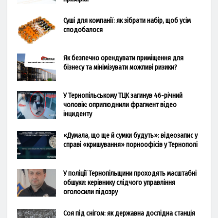
Суші для компанії: як зібрати набір, щоб усім
сподобалося
Як безпечно орендувати приміщення для
бізнесу та мінімізувати можливі ризики?
У Тернопільському ТЦК загинув 46-річний
чоловік: оприлюднили фрагмент відео
інциденту
«Думала, що ще й сумки будуть»: відеозапис у
справі «кришування» порноофісів у Тернополі
У поліції Тернопільщини проходять масштабні
обшуки: керівнику слідчого управління
оголосили підозру
Соя під снігом: як державна дослідна станція