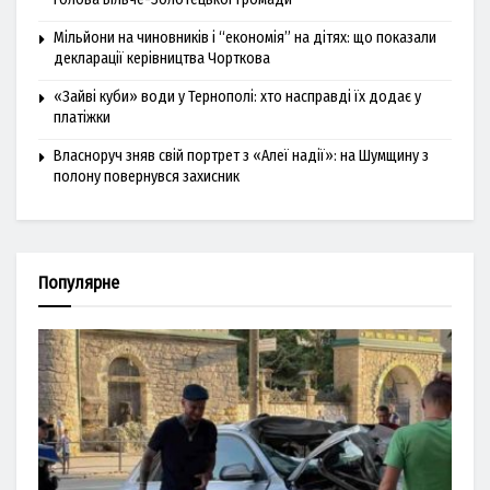
Мільйони на чиновників і “економія” на дітях: що показали
декларації керівництва Чорткова
«Зайві куби» води у Тернополі: хто насправді їх додає у
платіжки
Власноруч зняв свій портрет з «Алеї надії»: на Шумщину з
полону повернувся захисник
Популярне