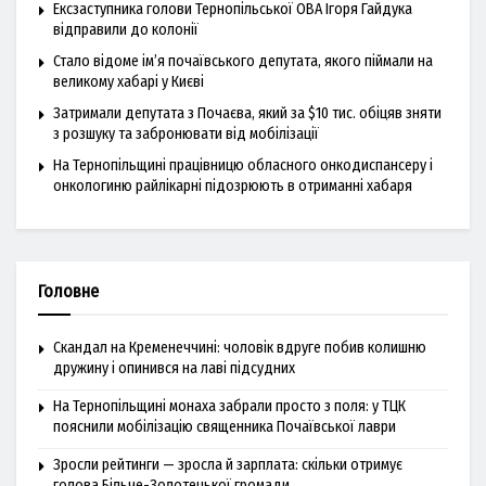
Ексзаступника голови Тернопільської ОВА Ігоря Гайдука
відправили до колонії
Стало відоме ім’я почаївського депутата, якого піймали на
великому хабарі у Києві
Затримали депутата з Почаєва, який за $10 тис. обіцяв зняти
з розшуку та забронювати від мобілізації
На Тернопільщині працівницю обласного онкодиспансеру і
онкологиню райлікарні підозрюють в отриманні хабаря
Головне
Скандал на Кременеччині: чоловік вдруге побив колишню
дружину і опинився на лаві підсудних
На Тернопільщині монаха забрали просто з поля: у ТЦК
пояснили мобілізацію священника Почаївської лаври
Зросли рейтинги — зросла й зарплата: скільки отримує
голова Більче-Золотецької громади