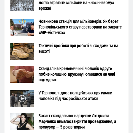
могла втратити мільйони на «насіннєвому»
врожаї
Човникова станція для мільйонерів: Як берег
Тернопільського ставу перетворили на закрите
«VIP-містечко»
Тактичні кросівки при роботі зі сходами та на
висоті
Скандал на Кременеччині: чоловік вдруге
побив колишню дружину і опинився на лаві
підсудних
У Тернополі двоє поліцейських врятували
чоловіка під час російської атаки
Захист скандальної нардепки Людмили
Марченко вимагає закриття провадження, а
прокурор — 5 років тюрми