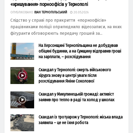
«кришування» порноофісів у Тернополі
ОПУБЛІКОВАНО
ІВАН ТЕРНОПІЛЬСЬКИЙ
20.05.2026
Слідство у справі про прикриття «порноофісів»
працівниками поліції оприлюднило відеозаписи, на яких
фігуранти обговорюють передачу грошей за...
На Херсонщині Тернопільщина не добудував
обіцяні будинки, а на Сумщину відправив гроші
на зарплати, – розслідування
Скандал у Тернополі: смерть військового
хірурга знову в центрі уваги після
розслідування Яніни Соколової
Скандал у Микулинецькій громаді: активіст
заявив про тепло в раді та холод у школах
Скандал із тротуаром у Тернополі: міська влада
заявила – це не їхня робота