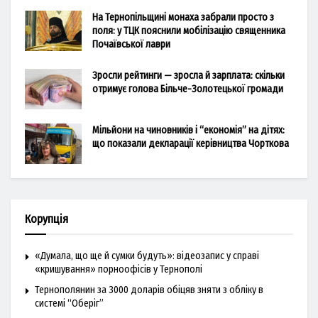
На Тернопільщині монаха забрали просто з
поля: у ТЦК пояснили мобілізацію священника
Почаївської лаври
Зросли рейтинги — зросла й зарплата: скільки
отримує голова Більче-Золотецької громади
Мільйони на чиновників і “економія” на дітях:
що показали декларації керівництва Чорткова
Корупція
«Думала, що ще й сумки будуть»: відеозапис у справі
«кришування» порноофісів у Тернополі
Тернополянин за 3000 доларів обіцяв зняти з обліку в
системі “Оберіг”