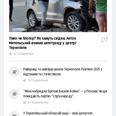
Пияк чи блогер? Як кажуть свідки, Антон
Метельський вчинив автотрощу у центрі
Тернополя
22 ПОШИРЕННЯ
Найкращі та найгірші школи Тернополя: Рейтинг 2025 з
відгуками та статистикою
78 ПОШИРЕННЯ
“Мені набридла брехня Василя Бойка” — у Почаєві люди
покидають партію “Слуга народу”
30 ПОШИРЕННЯ
У Тернопільській обласній раді – нові депутати