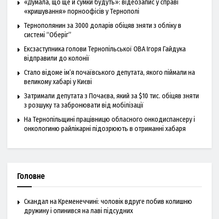
«Думала, що ще й сумки будуть»: відеозапис у справі
«кришування» порноофісів у Тернополі
Тернополянин за 3000 доларів обіцяв зняти з обліку в
системі “Оберіг”
Ексзаступника голови Тернопільської ОВА Ігоря Гайдука
відправили до колонії
Стало відоме ім’я почаївського депутата, якого піймали на
великому хабарі у Києві
Затримали депутата з Почаєва, який за $10 тис. обіцяв зняти
з розшуку та забронювати від мобілізації
На Тернопільщині працівницю обласного онкодиспансеру і
онкологиню райлікарні підозрюють в отриманні хабаря
Головне
Скандал на Кременеччині: чоловік вдруге побив колишню
дружину і опинився на лаві підсудних