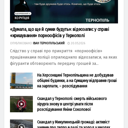
КОРУПЦІЯ
«Думала, що ще й сумки будуть»: відеозапис у справі
«кришування» порноофісів у Тернополі
ОПУБЛІКОВАНО
ІВАН ТЕРНОПІЛЬСЬКИЙ
20.05.2026
Слідство у справі про прикриття «порноофісів»
працівниками поліції оприлюднило відеозаписи, на яких
фігуранти обговорюють передачу грошей за...
На Херсонщині Тернопільщина не добудував
обіцяні будинки, а на Сумщину відправив гроші
на зарплати, – розслідування
Скандал у Тернополі: смерть військового
хірурга знову в центрі уваги після
розслідування Яніни Соколової
Скандал у Микулинецькій громаді: активіст
заявив про тепло в раді та холод у школах