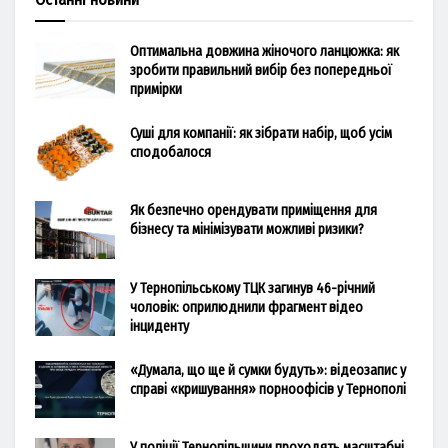
Оптимальна довжина жіночого ланцюжка: як
зробити правильний вибір без попередньої
примірки
Суші для компанії: як зібрати набір, щоб усім
сподобалося
Як безпечно орендувати приміщення для
бізнесу та мінімізувати можливі ризики?
У Тернопільському ТЦК загинув 46-річний
чоловік: оприлюднили фрагмент відео
інциденту
«Думала, що ще й сумки будуть»: відеозапис у
справі «кришування» порноофісів у Тернополі
У поліції Тернопільщини проходять масштабні