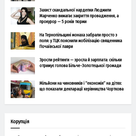
Захист скандальної нардепки Людмили
Марченко вимагає закриття провадження, а
прокурор — 5 років тюрми
На Тернопільщині монаха забрали просто з
поля: у ТЦК пояснили мобілізацію священника
Почаївської лаври
Зросли рейтинги — зросла й зарплата: скільки
отримує голова Більче-Золотецької громади
Мільйони на чиновників і “економія” на дітях:
що показали декларації керівництва Чорткова
Корупція