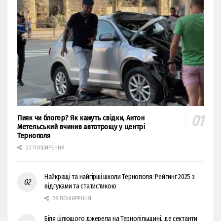
Пияк чи блогер? Як кажуть свідки, Антон
Метельський вчинив автотрощу у центрі
Тернополя
23 ПОШИРЕННЯ
Найкращі та найгірші школи Тернополя: Рейтинг 2025 з
відгуками та статистикою
78 ПОШИРЕННЯ
Біля цілющого джерела на Тернопільщині, де сектанти