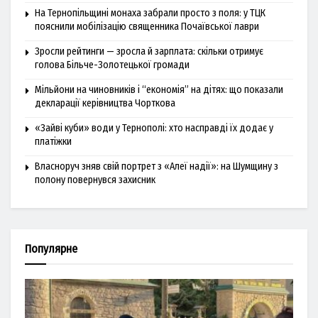
На Тернопільщині монаха забрали просто з поля: у ТЦК
пояснили мобілізацію священника Почаївської лаври
Зросли рейтинги — зросла й зарплата: скільки отримує
голова Більче-Золотецької громади
Мільйони на чиновників і “економія” на дітях: що показали
декларації керівництва Чорткова
«Зайві куби» води у Тернополі: хто насправді їх додає у
платіжки
Власноруч зняв свій портрет з «Алеї надії»: на Шумщину з
полону повернувся захисник
Популярне