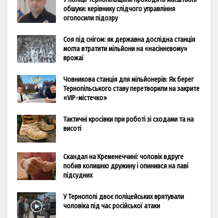
обшуки: керівнику слідчого управління
оголосили підозру
Соя під снігом: як державна дослідна станція
могла втратити мільйони на «насіннєвому»
врожаї
Човникова станція для мільйонерів: Як берег
Тернопільського ставу перетворили на закрите
«VIP-містечко»
Тактичні кросівки при роботі зі сходами та на
висоті
Скандал на Кременеччині: чоловік вдруге
побив колишню дружину і опинився на лаві
підсудних
У Тернополі двоє поліцейських врятували
чоловіка під час російської атаки