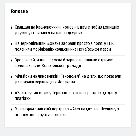
Головне
Скандал на Кременеччині: чоловік вдруге побив колишню
дружину і опинився на лаві підсудних
На Тернопільщині монаха забрали просто з поля: у ТЦК
пояснили мобілізацію священника Почаївської лаври
Зросли рейтинги — зросла й зарплата: скільки отримує
голова Більче-Золотецької громади
Мільйони на чиновників і “економія” на дітях: що показали
декларації керівництва Чорткова
«Зайві куби» води у Тернополі: хто насправді їх додає у
платіжки
Власноруч зняв свій портрет з «Алеї надії»: на Шумщину з
полону повернувся захисник