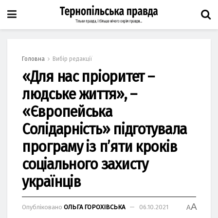
Головна
Вибір редакції
«Для нас пріоритет –
людське життя», –
«Європейська
Солідарність» підготувала
програму із п’яти кроків
соціального захисту
українців
A
Опубліковано
ОЛЬГА ГОРОХІВСЬКА
06.10.2021
A