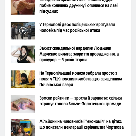
побив колишню дружину і опинився на лаві
підсудних
У Тернополі двоє поліцейських врятували
чоловіка під час російської атаки
Захист скандальної нардепки Людмили
Марченко вимагає закриття провадження, а
прокурор — 5 років тюрми
На Тернопільщині монаха забрали просто з
поля: у ТЦК пояснили мобілізацію священника
Почаївської лаври
Зросли рейтинги — зросла й зарплата: скільки
отримує голова Більче-Золотецької громади
Мільйони на чиновників і “економія” на дітях:
що показали декларації керівництва Чорткова