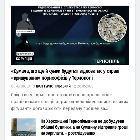
КОРУПЦІЯ
«Думала, що ще й сумки будуть»: відеозапис у справі
«кришування» порноофісів у Тернополі
ОПУБЛІКОВАНО
ІВАН ТЕРНОПІЛЬСЬКИЙ
20.05.2026
Слідство у справі про прикриття «порноофісів»
працівниками поліції оприлюднило відеозаписи, на яких
фігуранти обговорюють передачу грошей за...
На Херсонщині Тернопільщина не добудував
обіцяні будинки, а на Сумщину відправив гроші
на зарплати, – розслідування