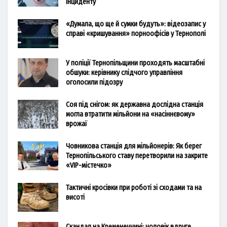
інциденту
«Думала, що ще й сумки будуть»: відеозапис у
справі «кришування» порноофісів у Тернополі
У поліції Тернопільщини проходять масштабні
обшуки: керівнику слідчого управління
оголосили підозру
Соя під снігом: як державна дослідна станція
могла втратити мільйони на «насіннєвому»
врожаї
Човникова станція для мільйонерів: Як берег
Тернопільського ставу перетворили на закрите
«VIP-містечко»
Тактичні кросівки при роботі зі сходами та на
висоті
Скандал на Кременеччині: чоловік вдруге