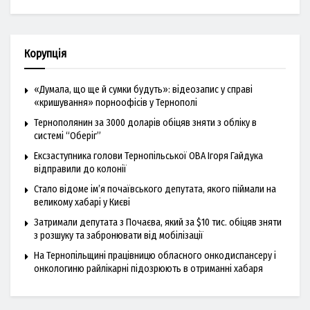
Корупція
«Думала, що ще й сумки будуть»: відеозапис у справі
«кришування» порноофісів у Тернополі
Тернополянин за 3000 доларів обіцяв зняти з обліку в
системі “Оберіг”
Ексзаступника голови Тернопільської ОВА Ігоря Гайдука
відправили до колонії
Стало відоме ім’я почаївського депутата, якого піймали на
великому хабарі у Києві
Затримали депутата з Почаєва, який за $10 тис. обіцяв зняти
з розшуку та забронювати від мобілізації
На Тернопільщині працівницю обласного онкодиспансеру і
онкологиню райлікарні підозрюють в отриманні хабаря