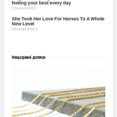
Нещодавні
дописи