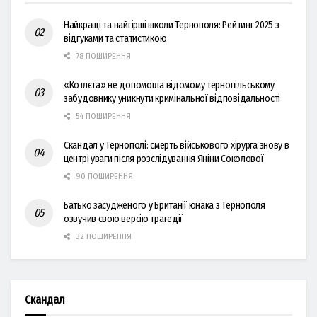
Найкращі та найгірші школи Тернополя: Рейтинг 2025 з
відгуками та статистикою
78 ПОШИРЕННЯ
«Котлєта» не допомогла відомому тернопільському
забудовнику уникнути кримінальної відповідальності
54 ПОШИРЕННЯ
Скандал у Тернополі: смерть військового хірурга знову в
центрі уваги після розслідування Яніни Соколової
90 ПОШИРЕННЯ
Батько засудженого у Британії юнака з Тернополя
озвучив свою версію трагедії
32 ПОШИРЕННЯ
Скандал