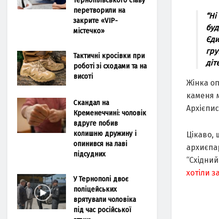
перетворили на
“Ні
закрите «VIP-
буд
містечко»
Єди
гру
Тактичні кросівки при
діт
роботі зі сходами та на
висоті
Жінка оп
каменя 
Скандал на
Архієпи
Кременеччині: чоловік
вдруге побив
колишню дружину і
Цікаво, 
опинився на лаві
архиєпар
підсудних
“Східний
хотіли з
У Тернополі двоє
поліцейських
врятували чоловіка
під час російської