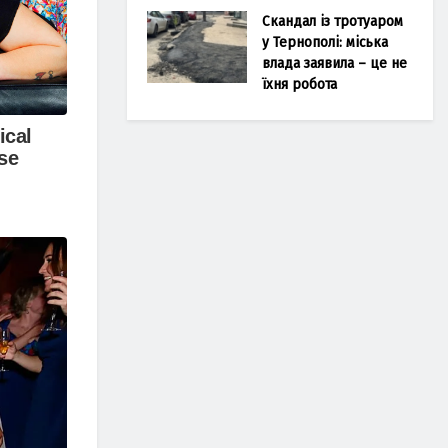
Скандал із тротуаром
у Тернополі: міська
влада заявила – це не
їхня робота