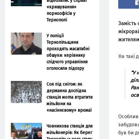
відеозапис у справі
«кришування»
порноофісів у
Тернополі
Замість 
мікрорай
У поліції
жителям
Тернопільщини
проходять масштабні
обшуки: керівнику
На такі 
слідчого управління
оголосили підозру
“У 
діл
Соя під снігом: як
Ран
державна дослідна
осв
станція могла втратити
мільйони на
«насіннєвому» врожаї
Особлив
забудова
Човникова станція для
мільйонерів: Як берег
був би д
Тернопільського ставу