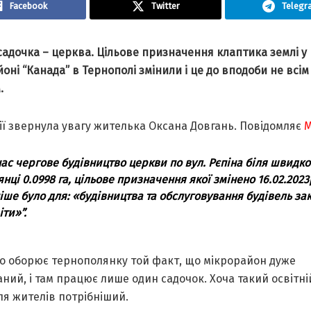
Facebook
Twitter
Telegr
садочка – церква. Цільове призначення клаптика землі у
оні “Канада” в Тернополі змінили і це до вподоби не всім
.
дії звернула увагу жителька Оксана Довгань. Повідомляє
М
нас чергове будівництво церкви по вул. Рєпіна біля швидко
янці 0.0998 га, цільове призначення якої змінено 16.02.2023
іше було для: «будівництва та обслуговування будівель за
іти»”.
о оборює тернополянку той факт, що мікрорайон дуже
ний, і там працює лише один садочок. Хоча такий освітні
ля жителів потрібніший.