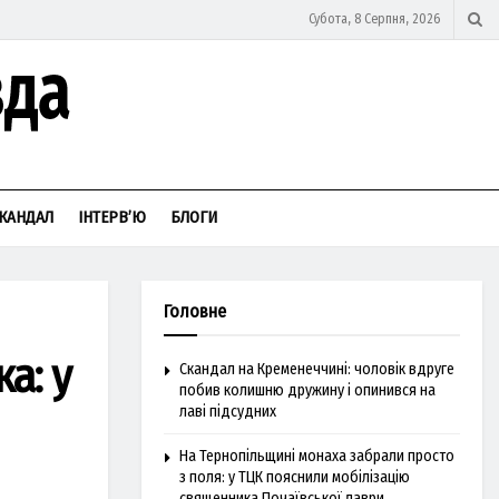
Субота, 8 Серпня, 2026
КАНДАЛ
ІНТЕРВ’Ю
БЛОГИ
Головне
а: у
Скандал на Кременеччині: чоловік вдруге
побив колишню дружину і опинився на
лаві підсудних
На Тернопільщині монаха забрали просто
з поля: у ТЦК пояснили мобілізацію
священника Почаївської лаври