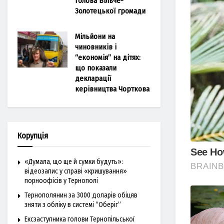
голова Більче-
Золотецької громади
Мільйони на
чиновників і
“економія” на дітях:
що показали
декларації
керівництва Чорткова
Корупція
«Думала, що ще й сумки будуть»:
відеозапис у справі «кришування»
порноофісів у Тернополі
Тернополянин за 3000 доларів обіцяв
зняти з обліку в системі “Оберіг”
Ексзаступника голови Тернопільської