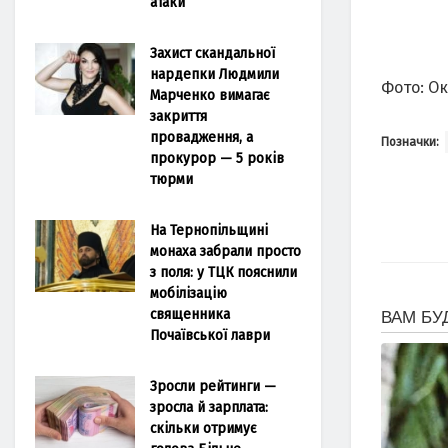
атаки
Захист скандальної
нардепки Людмили
Фото: Ок
Марченко вимагає
закриття
провадження, а
Позначки:
прокурор — 5 років
тюрми
На Тернопільщині
монаха забрали просто
з поля: у ТЦК пояснили
мобілізацію
священника
Почаївської лаври
Зросли рейтинги —
зросла й зарплата:
скільки отримує