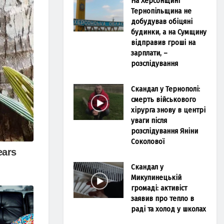
На Херсонщині
Тернопільщина не
добудував обіцяні
будинки, а на Сумщину
відправив гроші на
зарплати, –
розслідування
Скандал у Тернополі:
смерть військового
хірурга знову в центрі
уваги після
розслідування Яніни
Соколової
Скандал у
Микулинецькій
громаді: активіст
заявив про тепло в
раді та холод у школах