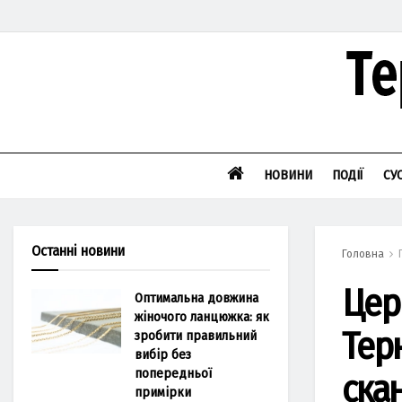
НОВИНИ
ПОДІЇ
СУ
Останні новини
Головна
Цер
Оптимальна довжина
жіночого ланцюжка: як
Тер
зробити правильний
вибір без
попередньої
ска
примірки