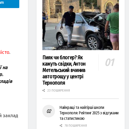
am
істо
.
Пияк чи блогер? Як
кажуть свідки, Антон
ї на
Метельський вчинив
р.
автотрощу у центрі
кладів
Тернополя
23 ПОШИРЕННЯ
Найкращі та найгірші школи
Тернополя: Рейтинг 2025 з відгуками
й заклад
та статистикою
78 ПОШИРЕННЯ