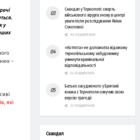
Скандал у Тернополі: смерть
речі
військового хірурга знову в центрі
ться.
уваги після розслідування Яніни
к у
Соколової
наших
90 ПОШИРЕННЯ
«Котлєта» не допомогла відомому
ного
тернопільському забудовнику
уникнути кримінальної
енюк –
відповідальності
54 ПОШИРЕННЯ
Батько засудженого у Британії
юнака з Тернополя озвучив свою
асиві
версію трагедії
в, які
32 ПОШИРЕННЯ
Скандал