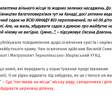
 клаптика вільного місця та жодних зелених насаджень. До 
івництво багатоповерхівок тут на Канаді, досі активно веде
ний садок на ВСЮ КАНАДУ #33 переповнений, по 40-50 діто
пі. Але, на жаль, збудувати садок з думкою про майбутнє 
ей нікому не вигідно. Сумно…”, – підсумовує Оксана Довгань.
ублікувала повідомлення щодо освячення хреста і наріж
майбутнього храму. Чин освячення здійснив Василій Сем
скоп і Митрополит Тернопільсько-Зборівський УГКЦ.
що землі, які передають у користування представникам
хії, ті не рідко віддають під забудову, як це сталося на м
” –
Суд “поставив на місце” міську раду, священника і ділкі
абудувати церковну ділянку.