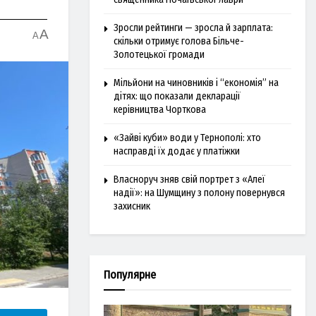
Зросли рейтинги — зросла й зарплата:
A
A
скільки отримує голова Більче-
Золотецької громади
Мільйони на чиновників і “економія” на
дітях: що показали декларації
керівництва Чорткова
«Зайві куби» води у Тернополі: хто
насправді їх додає у платіжки
Власноруч зняв свій портрет з «Алеї
надії»: на Шумщину з полону повернувся
захисник
Популярне