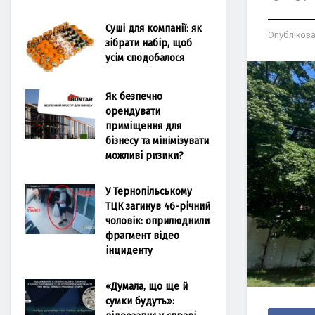
Суші для компанії: як
Опубліков
зібрати набір, щоб
усім сподобалося
Як безпечно
орендувати
приміщення для
бізнесу та мінімізувати
можливі ризики?
У Тернопільському
ТЦК загинув 46-річний
чоловік: оприлюднили
фрагмент відео
інциденту
«Думала, що ще й
сумки будуть»: