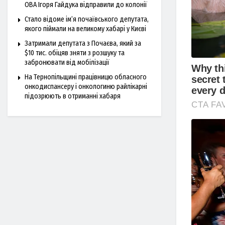
ОВА Ігоря Гайдука відправили до колонії
Стало відоме ім’я почаївського депутата,
якого піймали на великому хабарі у Києві
Затримали депутата з Почаєва, який за
$10 тис. обіцяв зняти з розшуку та
забронювати від мобілізації
На Тернопільщині працівницю обласного
онкодиспансеру і онкологиню райлікарні
підозрюють в отриманні хабаря