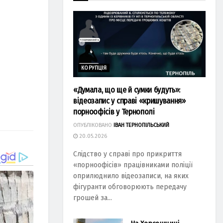
КОРУПЦІЯ
«Думала, що ще й сумки будуть»:
відеозапис у справі «кришування»
порноофісів у Тернополі
ОПУБЛІКОВАНО
ІВАН ТЕРНОПІЛЬСЬКИЙ
20.05.2026
Слідство у справі про прикриття
«порноофісів» працівниками поліції
оприлюднило відеозаписи, на яких
фігуранти обговорюють передачу
грошей за...