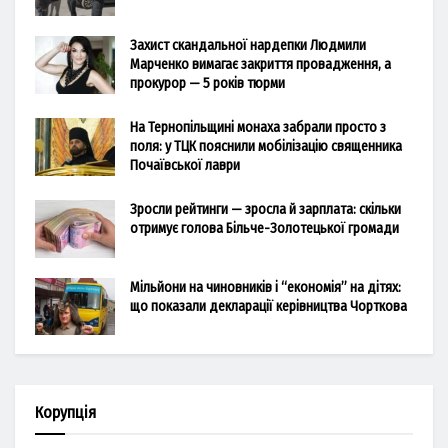
Захист скандальної нардепки Людмили
Марченко вимагає закриття провадження, а
прокурор — 5 років тюрми
На Тернопільщині монаха забрали просто з
поля: у ТЦК пояснили мобілізацію священника
Почаївської лаври
Зросли рейтинги — зросла й зарплата: скільки
отримує голова Більче-Золотецької громади
Мільйони на чиновників і “економія” на дітях:
що показали декларації керівництва Чорткова
Корупція