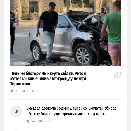
Пияк чи блогер? Як кажуть свідки, Антон
Метельський вчинив автотрощу у центрі
Тернополя
23 ПОШИРЕННЯ
Скандал довкола родини Дацківих зі Скалата набирає
обертів: борги, суди і кримінальні провадження
44 ПОШИРЕННЯ