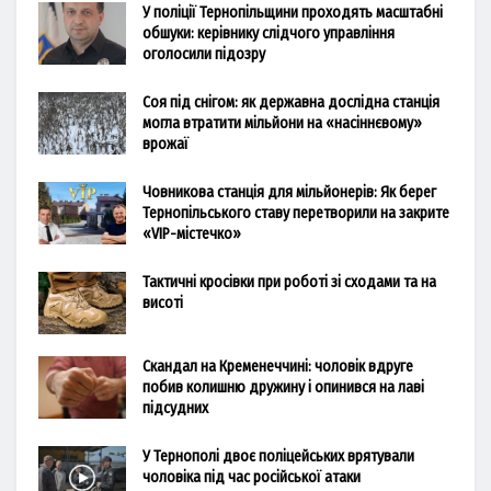
У поліції Тернопільщини проходять масштабні
обшуки: керівнику слідчого управління
оголосили підозру
Соя під снігом: як державна дослідна станція
могла втратити мільйони на «насіннєвому»
врожаї
Човникова станція для мільйонерів: Як берег
Тернопільського ставу перетворили на закрите
«VIP-містечко»
Тактичні кросівки при роботі зі сходами та на
висоті
Скандал на Кременеччині: чоловік вдруге
побив колишню дружину і опинився на лаві
підсудних
У Тернополі двоє поліцейських врятували
чоловіка під час російської атаки