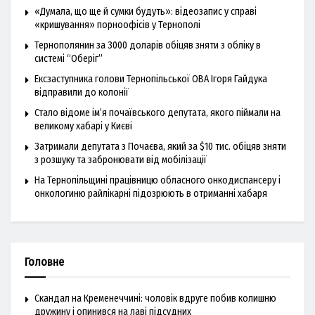
«Думала, що ще й сумки будуть»: відеозапис у справі
«кришування» порноофісів у Тернополі
Тернополянин за 3000 доларів обіцяв зняти з обліку в
системі “Оберіг”
Ексзаступника голови Тернопільської ОВА Ігоря Гайдука
відправили до колонії
Стало відоме ім’я почаївського депутата, якого піймали на
великому хабарі у Києві
Затримали депутата з Почаєва, який за $10 тис. обіцяв зняти
з розшуку та забронювати від мобілізації
На Тернопільщині працівницю обласного онкодиспансеру і
онкологиню райлікарні підозрюють в отриманні хабаря
Головне
Скандал на Кременеччині: чоловік вдруге побив колишню
дружину і опинився на лаві підсудних