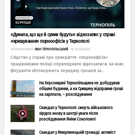
КОРУПЦІЯ
«Думала, що ще й сумки будуть»: відеозапис у справі
«кришування» порноофісів у Тернополі
ОПУБЛІКОВАНО
ІВАН ТЕРНОПІЛЬСЬКИЙ
20.05.2026
Слідство у справі про прикриття «порноофісів»
працівниками поліції оприлюднило відеозаписи, на яких
фігуранти обговорюють передачу грошей за...
На Херсонщині Тернопільщина не добудував
обіцяні будинки, а на Сумщину відправив гроші
на зарплати, – розслідування
Скандал у Тернополі: смерть військового
хірурга знову в центрі уваги після
розслідування Яніни Соколової
Скандал у Микулинецькій громаді: активіст