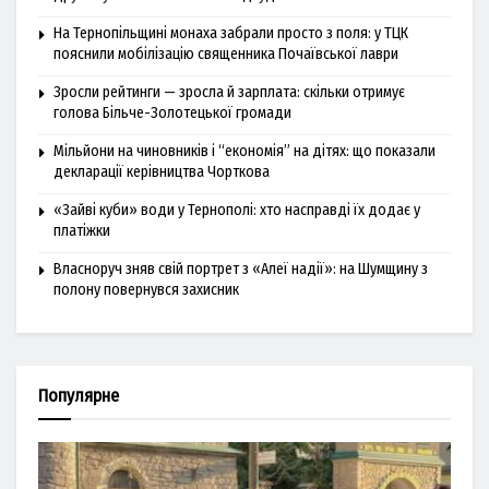
На Тернопільщині монаха забрали просто з поля: у ТЦК
пояснили мобілізацію священника Почаївської лаври
Зросли рейтинги — зросла й зарплата: скільки отримує
голова Більче-Золотецької громади
Мільйони на чиновників і “економія” на дітях: що показали
декларації керівництва Чорткова
«Зайві куби» води у Тернополі: хто насправді їх додає у
платіжки
Власноруч зняв свій портрет з «Алеї надії»: на Шумщину з
полону повернувся захисник
Популярне