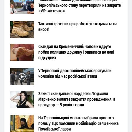
Тернопільського ставу перетворили на закрите
«VIP-містечко»
Тактичні кросівки при роботі зі сходами та на
висоті
Скандал на Кременеччині: чоловік вдруге
побив колишню дружину і опинився на лаві
підсудних
У Тернополі двоє поліцейських врятували
чоловіка під час російської атаки
Захист скандальної нардепки Людмили
Марченко вимагає закриття провадження, а
прокурор — 5 років тюрми
На Тернопільщині монаха забрали просто з
поля: у ТЦК пояснили мобілізацію священника
Почаївської лаври