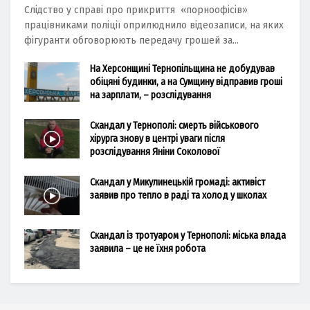
Слідство у справі про прикриття «порноофісів»
працівниками поліції оприлюднило відеозаписи, на яких
фігуранти обговорюють передачу грошей за...
На Херсонщині Тернопільщина не добудував
обіцяні будинки, а на Сумщину відправив гроші
на зарплати, – розслідування
Скандал у Тернополі: смерть військового
хірурга знову в центрі уваги після
розслідування Яніни Соколової
Скандал у Микулинецькій громаді: активіст
заявив про тепло в раді та холод у школах
Скандал із тротуаром у Тернополі: міська влада
заявила – це не їхня робота