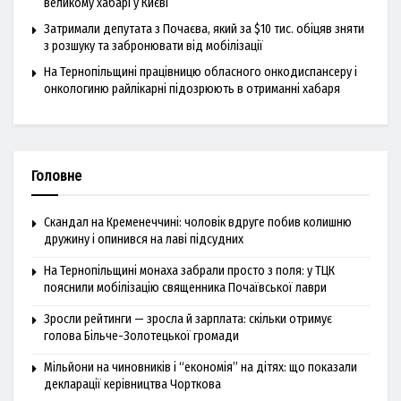
великому хабарі у Києві
Затримали депутата з Почаєва, який за $10 тис. обіцяв зняти
з розшуку та забронювати від мобілізації
На Тернопільщині працівницю обласного онкодиспансеру і
онкологиню райлікарні підозрюють в отриманні хабаря
Головне
Скандал на Кременеччині: чоловік вдруге побив колишню
дружину і опинився на лаві підсудних
На Тернопільщині монаха забрали просто з поля: у ТЦК
пояснили мобілізацію священника Почаївської лаври
Зросли рейтинги — зросла й зарплата: скільки отримує
голова Більче-Золотецької громади
Мільйони на чиновників і “економія” на дітях: що показали
декларації керівництва Чорткова