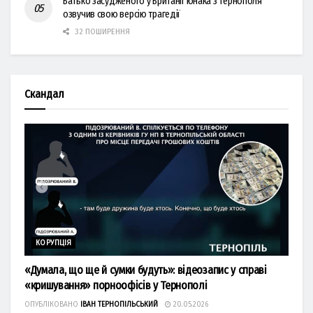
Батько засудженого у Британії юнака з Тернополя
озвучив свою версію трагедії
32 ПОШИРЕННЯ
Скандал
КОРУПЦІЯ
«Думала, що ще й сумки будуть»: відеозапис у справі
«кришування» порноофісів у Тернополі
ОПУБЛІКОВАНО
ІВАН ТЕРНОПІЛЬСЬКИЙ
20.05.2026