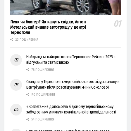
Пияк чи блогер? Як кажуть свідки, Антон
Метельський вчинив автотрощу у центрі
Тернополя
23 ПОШИРЕННЯ
Найкращі та найгірші школи Тернополя: Рейтинг 2025 з
відгуками та статистикою
78 ПОШИРЕННЯ
Скандал у Тернополі: смерть військового хірурга знову в
центрі уваги після розслідування Яніни Соколової
90 ПОШИРЕННЯ
«Котлєта» не допомогла відомому тернопільському
забудовнику уникнути кримінальної відповідальності
54 ПОШИРЕННЯ