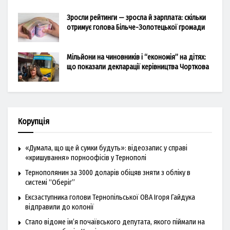
Зросли рейтинги — зросла й зарплата: скільки
отримує голова Більче-Золотецької громади
Мільйони на чиновників і “економія” на дітях:
що показали декларації керівництва Чорткова
Корупція
«Думала, що ще й сумки будуть»: відеозапис у справі
«кришування» порноофісів у Тернополі
Тернополянин за 3000 доларів обіцяв зняти з обліку в
системі “Оберіг”
Ексзаступника голови Тернопільської ОВА Ігоря Гайдука
відправили до колонії
Стало відоме ім’я почаївського депутата, якого піймали на