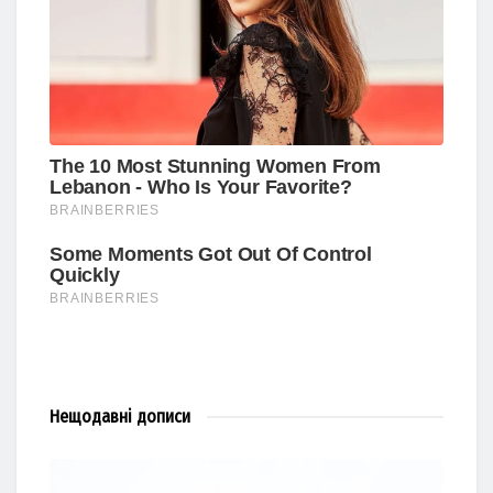
Нещодавні
дописи