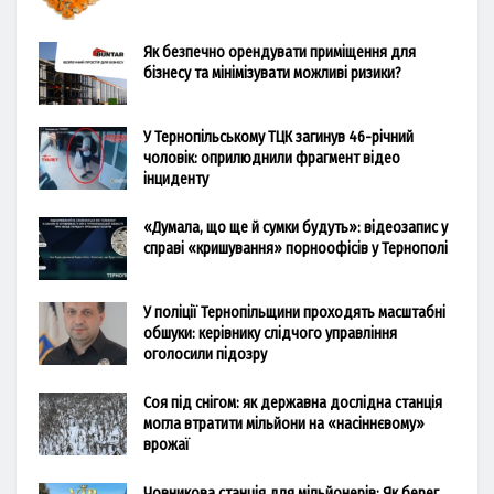
Як безпечно орендувати приміщення для
бізнесу та мінімізувати можливі ризики?
У Тернопільському ТЦК загинув 46-річний
чоловік: оприлюднили фрагмент відео
інциденту
«Думала, що ще й сумки будуть»: відеозапис у
справі «кришування» порноофісів у Тернополі
У поліції Тернопільщини проходять масштабні
обшуки: керівнику слідчого управління
оголосили підозру
Соя під снігом: як державна дослідна станція
могла втратити мільйони на «насіннєвому»
врожаї
Човникова станція для мільйонерів: Як берег