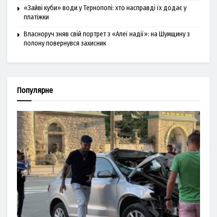
«Зайві куби» води у Тернополі: хто насправді їх додає у
платіжки
Власноруч зняв свій портрет з «Алеї надії»: на Шумщину з
полону повернувся захисник
Популярне