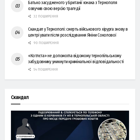
Батько засудженого у Британії юнака з Тернополя
озвучив свою версію трагедії
32 ПОШИРЕННЯ
Скандал у Тернополі: смерть військового хірурга знову в
центрі уваги після розслідування Яніни Соколової
90 ПОШИРЕННЯ
«Котлєта» не допомогла відомому тернопільському
забудовнику уникнути кримінальної відповідальності
54 ПОШИРЕННЯ
Скандал