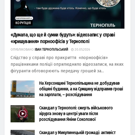
КОРУПЦІЯ
«Думала, що ще й сумки будуть»: відеозапис у справі
«кришування» порноофісів у Тернополі
ОПУБЛІКОВАНО
ІВАН ТЕРНОПІЛЬСЬКИЙ
20.05.2026
Слідство у справі про прикриття «порноофісів»
працівниками поліції оприлюднило відеозаписи, на яких
фігуранти обговорюють передачу грошей за...
На Херсонщині Тернопільщина не добудував
обіцяні будинки, а на Сумщину відправив гроші
на зарплати, – розслідування
Скандал у Тернополі: смерть військового
хірурга знову в центрі уваги після
розслідування Яніни Соколової
Скандал у Микулинецькій громаді: активіст