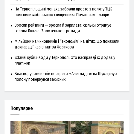
На Тернопільщині монаха забрали просто з поля: у ТЦК
пояснили мобілізацію священника Почаївської лаври
Зросли рейтинги — зросла й зарплата: скільки отримує
голова Більче-Золотецької громади
Мільйони на чиновників і “економія” на дітях: що показали
декларації керівництва Чорткова
«Зайві куби» води у Тернополі: хто насправді їх додає у
платіжки
Власноруч зняв свій портрет з «Алеї надії»: на Шумщину з
полону повернувся захисник
Популярне