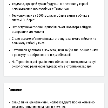
«Думала, що ще й сумки будуть»: відеозапис у справі
«кришування» порноофісів у Тернополі
Тернополянин за 3000 доларів обіцяв зняти з обліку в
системі “Оберіг”
Ексзаступника голови Тернопільської ОВА Ігоря Гайдука
відправили до колонії
Стало відоме ім’я почаївського депутата, якого піймали на
великому хабарі у Києві
Затримали депутата з Почаєва, який за $10 тис. обіцяв зняти
з розшуку та забронювати від мобілізації
На Тернопільщині працівницю обласного онкодиспансеру і
онкологиню райлікарні підозрюють в отриманні хабаря
Головне
Скандал на Кременеччині: чоловік вдруге побив колишню
дружину і опинився на лаві підсудних