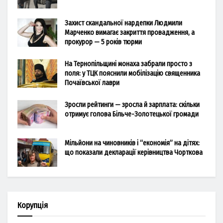
Захист скандальної нардепки Людмили
Марченко вимагає закриття провадження, а
прокурор — 5 років тюрми
На Тернопільщині монаха забрали просто з
поля: у ТЦК пояснили мобілізацію священника
Почаївської лаври
Зросли рейтинги — зросла й зарплата: скільки
отримує голова Більче-Золотецької громади
Мільйони на чиновників і “економія” на дітях:
що показали декларації керівництва Чорткова
Корупція