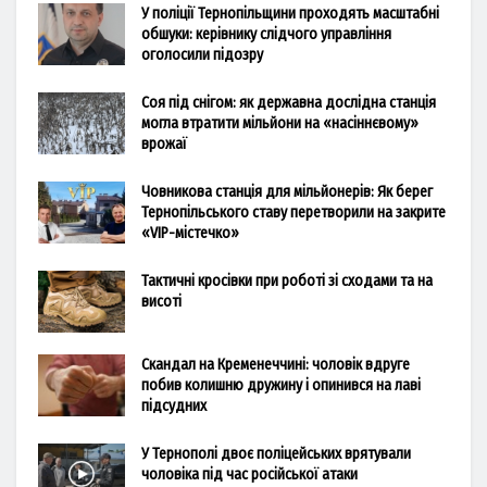
У поліції Тернопільщини проходять масштабні
обшуки: керівнику слідчого управління
оголосили підозру
Соя під снігом: як державна дослідна станція
могла втратити мільйони на «насіннєвому»
врожаї
Човникова станція для мільйонерів: Як берег
Тернопільського ставу перетворили на закрите
«VIP-містечко»
Тактичні кросівки при роботі зі сходами та на
висоті
Скандал на Кременеччині: чоловік вдруге
побив колишню дружину і опинився на лаві
підсудних
У Тернополі двоє поліцейських врятували
чоловіка під час російської атаки