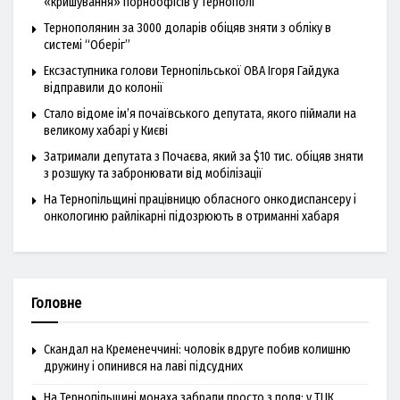
«кришування» порноофісів у Тернополі
Тернополянин за 3000 доларів обіцяв зняти з обліку в
системі “Оберіг”
Ексзаступника голови Тернопільської ОВА Ігоря Гайдука
відправили до колонії
Стало відоме ім’я почаївського депутата, якого піймали на
великому хабарі у Києві
Затримали депутата з Почаєва, який за $10 тис. обіцяв зняти
з розшуку та забронювати від мобілізації
На Тернопільщині працівницю обласного онкодиспансеру і
онкологиню райлікарні підозрюють в отриманні хабаря
Головне
Скандал на Кременеччині: чоловік вдруге побив колишню
дружину і опинився на лаві підсудних
На Тернопільщині монаха забрали просто з поля: у ТЦК