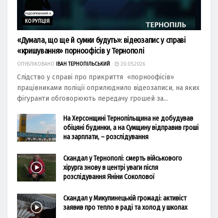
КОРУПЦІЯ
«Думала, що ще й сумки будуть»: відеозапис у справі
«кришування» порноофісів у Тернополі
ОПУБЛІКОВАНО
ІВАН ТЕРНОПІЛЬСЬКИЙ
20.05.2026
Слідство у справі про прикриття «порноофісів»
працівниками поліції оприлюднило відеозаписи, на яких
фігуранти обговорюють передачу грошей за...
На Херсонщині Тернопільщина не добудував
обіцяні будинки, а на Сумщину відправив гроші
на зарплати, – розслідування
Скандал у Тернополі: смерть військового
хірурга знову в центрі уваги після
розслідування Яніни Соколової
Скандал у Микулинецькій громаді: активіст
заявив про тепло в раді та холод у школах