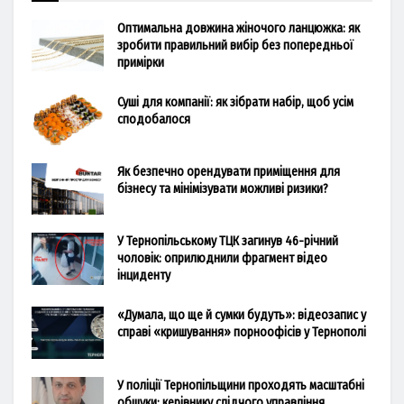
Оптимальна довжина жіночого ланцюжка: як
зробити правильний вибір без попередньої
примірки
Суші для компанії: як зібрати набір, щоб усім
сподобалося
Як безпечно орендувати приміщення для
бізнесу та мінімізувати можливі ризики?
У Тернопільському ТЦК загинув 46-річний
чоловік: оприлюднили фрагмент відео
інциденту
«Думала, що ще й сумки будуть»: відеозапис у
справі «кришування» порноофісів у Тернополі
У поліції Тернопільщини проходять масштабні
обшуки: керівнику слідчого управління