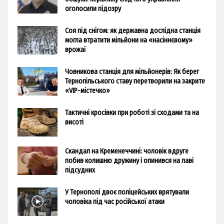
оголосили підозру
Соя під снігом: як державна дослідна станція
могла втратити мільйони на «насіннєвому»
врожаї
Човникова станція для мільйонерів: Як берег
Тернопільського ставу перетворили на закрите
«VIP-містечко»
Тактичні кросівки при роботі зі сходами та на
висоті
Скандал на Кременеччині: чоловік вдруге
побив колишню дружину і опинився на лаві
підсудних
У Тернополі двоє поліцейських врятували
чоловіка під час російської атаки