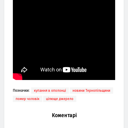
Позначки:
купання в ополонці
новини Тернопільщини
помер чоловік
цілюще джерело
Коментарі