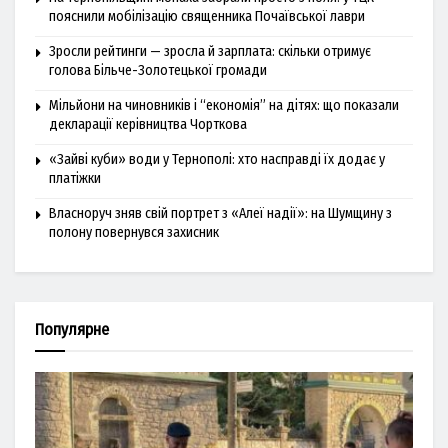
пояснили мобілізацію священника Почаївської лаври
Зросли рейтинги — зросла й зарплата: скільки отримує
голова Більче-Золотецької громади
Мільйони на чиновників і “економія” на дітях: що показали
декларації керівництва Чорткова
«Зайві куби» води у Тернополі: хто насправді їх додає у
платіжки
Власноруч зняв свій портрет з «Алеї надії»: на Шумщину з
полону повернувся захисник
Популярне