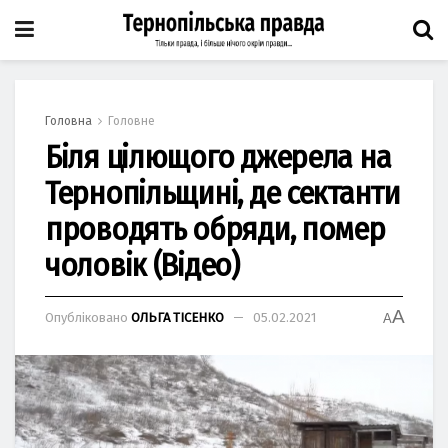
Головна
Головне
Біля цілющого джерела на
Тернопільщині, де сектанти
проводять обряди, помер
чоловік (Відео)
A
Опубліковано
ОЛЬГА ТІСЕНКО
05.02.2021
A