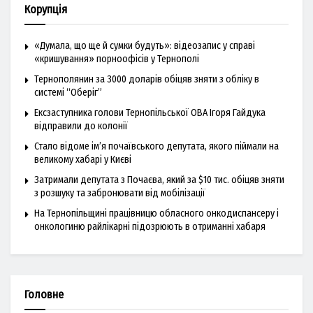
Корупція
«Думала, що ще й сумки будуть»: відеозапис у справі
«кришування» порноофісів у Тернополі
Тернополянин за 3000 доларів обіцяв зняти з обліку в
системі “Оберіг”
Ексзаступника голови Тернопільської ОВА Ігоря Гайдука
відправили до колонії
Стало відоме ім’я почаївського депутата, якого піймали на
великому хабарі у Києві
Затримали депутата з Почаєва, який за $10 тис. обіцяв зняти
з розшуку та забронювати від мобілізації
На Тернопільщині працівницю обласного онкодиспансеру і
онкологиню райлікарні підозрюють в отриманні хабаря
Головне