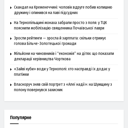
Скандал на Кременеччині: чоловік вдруге побив колишню
дружину і опинився на лаві підсудних
На Тернопільщині монаха забрали просто з поля: у ТЦК
пояснили мобілізацію священника Почаївської лаври
Зросли рейтинги — зросла й зарплата: скільки отримує
голова Більче-Золотецької громади
Мільйони на чиновників і “економія” на дітях: що показали
декларації керівництва Чорткова
«Зайві куби» води у Тернополі: хто насправді їх додає у
платіжки
Власноруч зняв свій портрет з «Алеї надії»: на Шумщину з
полону повернувся захисник
Популярне