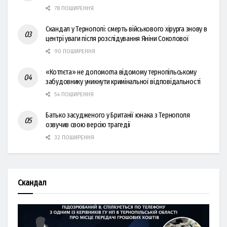
78 ПОШИРЕННЯ
Скандал у Тернополі: смерть військового хірурга знову в
центрі уваги після розслідування Яніни Соколової
90 ПОШИРЕННЯ
«Котлєта» не допомогла відомому тернопільському
забудовнику уникнути кримінальної відповідальності
54 ПОШИРЕННЯ
Батько засудженого у Британії юнака з Тернополя
озвучив свою версію трагедії
32 ПОШИРЕННЯ
Скандал