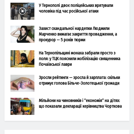
У Тернополі двоє поліцейських врятували
чоловіка під час російської атаки
Захист скандальної нардепки Людмили
Марченко вимагає закриття провадження, а
прокурор — 5 років тюрми
На Тернопільщині монаха забрали просто з
поля: у ТЦК пояснили мобілізацію священника
Почаївської лаври
Зросли рейтинги — зросла й зарплата: скільки
отримує голова Більче-Золотецької громади
Мільйони на чиновників і “економія” на дітях:
що показали декларації керівництва Чорткова