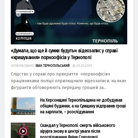
КОРУПЦІЯ
«Думала, що ще й сумки будуть»: відеозапис у справі
«кришування» порноофісів у Тернополі
ОПУБЛІКОВАНО
ІВАН ТЕРНОПІЛЬСЬКИЙ
20.05.2026
Слідство у справі про прикриття «порноофісів»
працівниками поліції оприлюднило відеозаписи, на яких
фігуранти обговорюють передачу грошей за...
На Херсонщині Тернопільщина не добудував
обіцяні будинки, а на Сумщину відправив гроші
на зарплати, – розслідування
Скандал у Тернополі: смерть військового
хірурга знову в центрі уваги після
розслідування Яніни Соколової