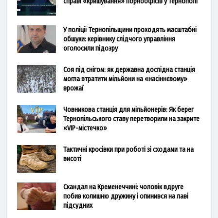
справі «кришування» порноофісів у Тернополі
У поліції Тернопільщини проходять масштабні
обшуки: керівнику слідчого управління
оголосили підозру
Соя під снігом: як державна дослідна станція
могла втратити мільйони на «насіннєвому»
врожаї
Човникова станція для мільйонерів: Як берег
Тернопільського ставу перетворили на закрите
«VIP-містечко»
Тактичні кросівки при роботі зі сходами та на
висоті
Скандал на Кременеччині: чоловік вдруге
побив колишню дружину і опинився на лаві
підсудних