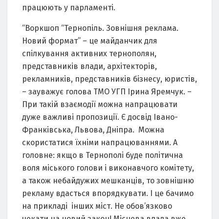
працюють у парламенті.
“Воркшоп “Тернопіль. Зовнішня реклама.
Новий формат” – це майданчик для
спілкування активних тернополян,
представників влади, архітекторів,
рекламників, представників бізнесу, юристів,
– зауважує голова ТМО УГП Ірина Яремчук. –
При такій взаємодії можна напрацювати
дуже важливі пропозиції. Є досвід Івано-
Франківська, Львова, Дніпра. Можна
скористатися їхніми напрацюваннями. А
головне: якщо в Тернополі буде політична
воля міського голови і виконавчого комітету,
а також небайдужих мешканців, то зовнішню
рекламу вдасться впорядкувати. І це бачимо
на прикладі інших міст. Не обов’язково
чекати на новий закон! Місцева влада вже