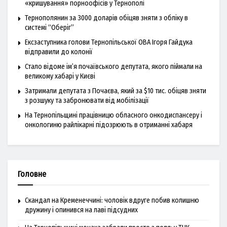
«кришування» порноофісів у Тернополі
Тернополянин за 3000 доларів обіцяв зняти з обліку в
системі “Оберіг”
Ексзаступника голови Тернопільської ОВА Ігоря Гайдука
відправили до колонії
Стало відоме ім’я почаївського депутата, якого піймали на
великому хабарі у Києві
Затримали депутата з Почаєва, який за $10 тис. обіцяв зняти
з розшуку та забронювати від мобілізації
На Тернопільщині працівницю обласного онкодиспансеру і
онкологиню райлікарні підозрюють в отриманні хабаря
Головне
Скандал на Кременеччині: чоловік вдруге побив колишню
дружину і опинився на лаві підсудних