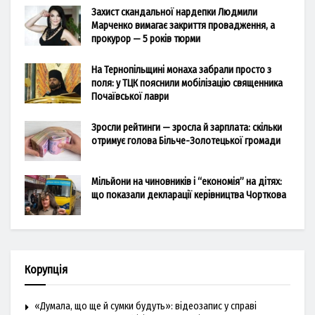
Захист скандальної нардепки Людмили
Марченко вимагає закриття провадження, а
прокурор — 5 років тюрми
На Тернопільщині монаха забрали просто з
поля: у ТЦК пояснили мобілізацію священника
Почаївської лаври
Зросли рейтинги — зросла й зарплата: скільки
отримує голова Більче-Золотецької громади
Мільйони на чиновників і “економія” на дітях:
що показали декларації керівництва Чорткова
Корупція
«Думала, що ще й сумки будуть»: відеозапис у справі