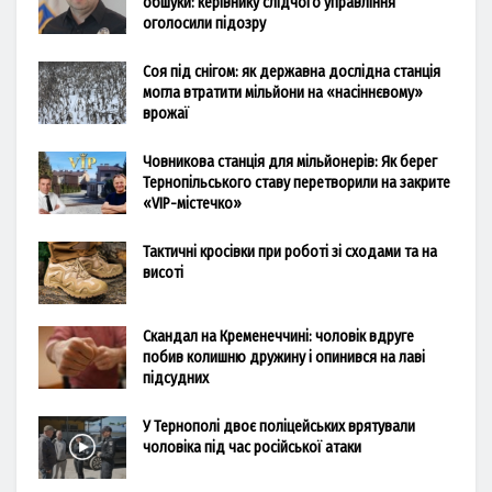
обшуки: керівнику слідчого управління
оголосили підозру
Соя під снігом: як державна дослідна станція
могла втратити мільйони на «насіннєвому»
врожаї
Човникова станція для мільйонерів: Як берег
Тернопільського ставу перетворили на закрите
«VIP-містечко»
Тактичні кросівки при роботі зі сходами та на
висоті
Скандал на Кременеччині: чоловік вдруге
побив колишню дружину і опинився на лаві
підсудних
У Тернополі двоє поліцейських врятували
чоловіка під час російської атаки