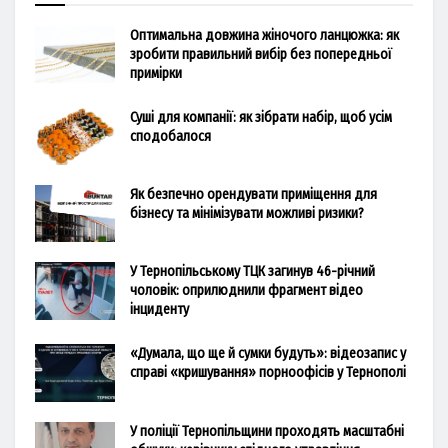
Оптимальна довжина жіночого ланцюжка: як
зробити правильний вибір без попередньої
примірки
Суші для компанії: як зібрати набір, щоб усім
сподобалося
Як безпечно орендувати приміщення для
бізнесу та мінімізувати можливі ризики?
У Тернопільському ТЦК загинув 46-річний
чоловік: оприлюднили фрагмент відео
інциденту
«Думала, що ще й сумки будуть»: відеозапис у
справі «кришування» порноофісів у Тернополі
У поліції Тернопільщини проходять масштабні