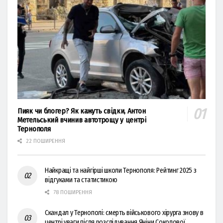
Пияк чи блогер? Як кажуть свідки, Антон
Метельський вчинив автотрощу у центрі
Тернополя
22 ПОШИРЕННЯ
Найкращі та найгірші школи Тернополя: Рейтинг 2025 з
відгуками та статистикою
78 ПОШИРЕННЯ
Скандал у Тернополі: смерть військового хірурга знову в
центрі уваги після розслідування Яніни Соколової