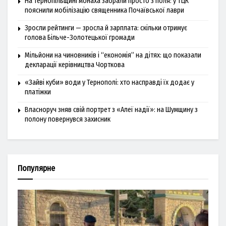
На Тернопільщині монаха забрали просто з поля: у ТЦК
пояснили мобілізацію священника Почаївської лаври
Зросли рейтинги — зросла й зарплата: скільки отримує
голова Більче-Золотецької громади
Мільйони на чиновників і “економія” на дітях: що показали
декларації керівництва Чорткова
«Зайві куби» води у Тернополі: хто насправді їх додає у
платіжки
Власноруч зняв свій портрет з «Алеї надії»: на Шумщину з
полону повернувся захисник
Популярне