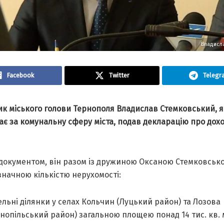
Владисла
Facebook
Twitter
Telegr
ик міського голови Тернополя Владислав Стемковський, 
ає за комунальну сферу міста, подав декларацію про дох
з документом, він разом із дружиною Оксаною Стемковськ
значною кількістю нерухомості:
льні ділянки у селах Кольчин (Луцький район) та Лозова
рнопільський район) загальною площею понад 14 тис. кв. 