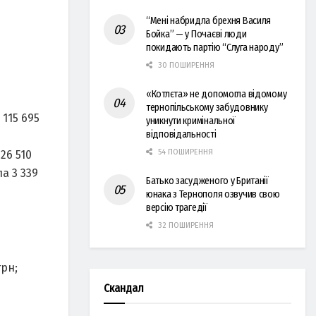
“Мені набридла брехня Василя
Бойка” — у Почаєві люди
покидають партію “Слуга народу”
30 ПОШИРЕННЯ
«Котлєта» не допомогла відомому
тернопільському забудовнику
115 695
уникнути кримінальної
відповідальності
54 ПОШИРЕННЯ
26 510
а 3 339
Батько засудженого у Британії
юнака з Тернополя озвучив свою
версію трагедії
32 ПОШИРЕННЯ
грн;
Скандал