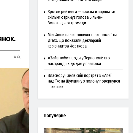
Зросли рейтинги — зросла й зарплата:
скільки отримує голова Більче-
Золотецької громади
Мільйони на чиновників і “економія” на
янок.
дітях: що показали декларації
керівництва Чорткова
A
A
«Зайві куби» води у Тернополі: хто
насправді їх додає у платіжки
Власноруч зняв свій портрет з «Алеї
надії»: на Шумщину з полону повернувся
захисник
Популярне