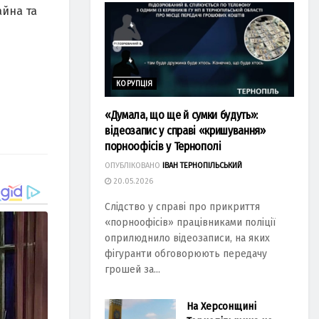
айна та
КОРУПЦІЯ
«Думала, що ще й сумки будуть»:
відеозапис у справі «кришування»
порноофісів у Тернополі
ОПУБЛІКОВАНО
ІВАН ТЕРНОПІЛЬСЬКИЙ
20.05.2026
Слідство у справі про прикриття
«порноофісів» працівниками поліції
оприлюднило відеозаписи, на яких
фігуранти обговорюють передачу
грошей за...
На Херсонщині