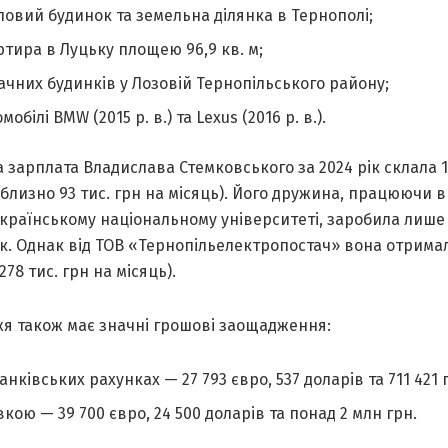
ловий будинок та земельна ділянка в Тернополі;
ртира в Луцьку площею 96,9 кв. м;
ачних будинків у Лозовій Тернопільського району;
мобілі BMW (2015 р. в.) та Lexus (2016 р. в.).
 зарплата Владислава Стемковського за 2024 рік склала 1 
близно 93 тис. грн на місяць). Його дружина, працюючи в
країнському національному університеті, заробила лише 
ік. Однак від ТОВ «Тернопільелектропостач» вона отримал
278 тис. грн на місяць).
я також має значні грошові заощадження:
анківських рахунках — 27 793 євро, 537 доларів та 711 421 
вкою — 39 700 євро, 24 500 доларів та понад 2 млн грн.