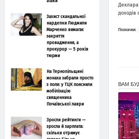
атаки
Деклара
доходів 
Захист скандальної
нардепки Людмили
Марченко вимагає
Позначки:
закриття
провадження, а
прокурор — 5 років
тюрми
На Тернопільщині
монаха забрали просто
з поля: у ТЦК пояснили
мобілізацію
священника
Почаївської лаври
Зросли рейтинги —
зросла й зарплата:
скільки отримує