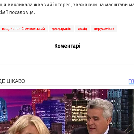
ція викликала жвавий інтерес, зважаючи на масштаби м
сім’ї посадовця.
владислав Стемковський
декдарація
дохід
нерухомість
Коментарі