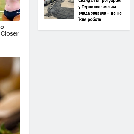
Скандал із тротуаром
у Тернополі: міська
влада заявила – це не
їхня робота