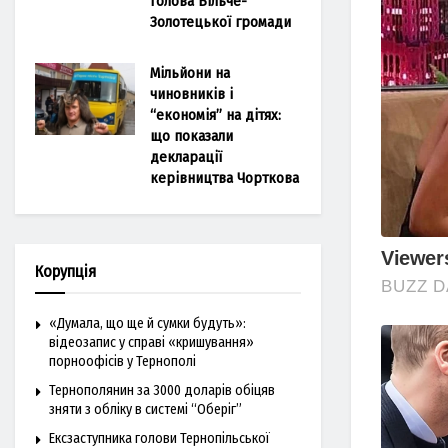
голова Більче-
Золотецької громади
Мільйони на
чиновників і
“економія” на дітях:
що показали
декларації
керівництва Чорткова
Корупція
«Думала, що ще й сумки будуть»:
відеозапис у справі «кришування»
порноофісів у Тернополі
Тернополянин за 3000 доларів обіцяв
зняти з обліку в системі “Оберіг”
Ексзаступника голови Тернопільської