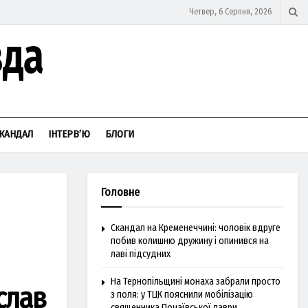
Четвер, 6 Серпня, 2026
КАНДАЛ
ІНТЕРВ’Ю
БЛОГИ
Головне
Скандал на Кременеччині: чоловік вдруге
побив колишню дружину і опинився на
лаві підсудних
На Тернопільщині монаха забрали просто
слав
з поля: у ТЦК пояснили мобілізацію
священника Почаївської лаври