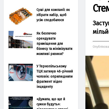
Сте
Суші для компанії: як
зібрати набір, щоб
усім сподобалося
Засту
мільй
Як безпечно
орендувати
приміщення для
Опубліков
бізнесу та мінімізувати
можливі ризики?
У Тернопільському
ТЦК загинув 46-річний
чоловік: оприлюднили
фрагмент відео
інциденту
«Думала, що ще й
сумки будуть»: