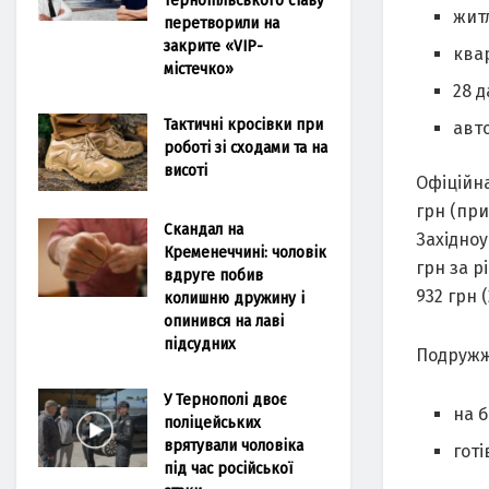
жит
перетворили на
закрите «VIP-
ква
містечко»
28 д
Тактичні кросівки при
авто
роботі зі сходами та на
висоті
Офіційна
грн (при
Скандал на
Західноу
Кременеччині: чоловік
грн за р
вдруге побив
932 грн (
колишню дружину і
опинився на лаві
підсудних
Подружж
У Тернополі двоє
на б
поліцейських
врятували чоловіка
готі
під час російської