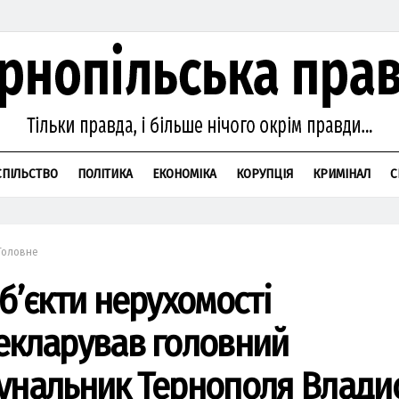
СПІЛЬСТВО
ПОЛІТИКА
ЕКОНОМІКА
КОРУПЦІЯ
КРИМІНАЛ
С
Головне
об’єкти нерухомості
екларував головний
унальник Тернополя Влади