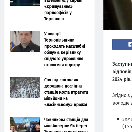
відеозапис у справі
«кришування»
порноофісів у
Тернополі
У поліції
Тернопільщини
проходять масштабні
обшуки: керівнику
слідчого управління
Заступн
оголосили підозру
відповід
2024 рік.
Соя під снігом: як
державна дослідна
станція могла втратити
Згідно 
мільйони на
володіє 
«насіннєвому» врожаї
земе
Човникова станція для
мільйонерів: Як берег
(Те
Тернопільського ставу