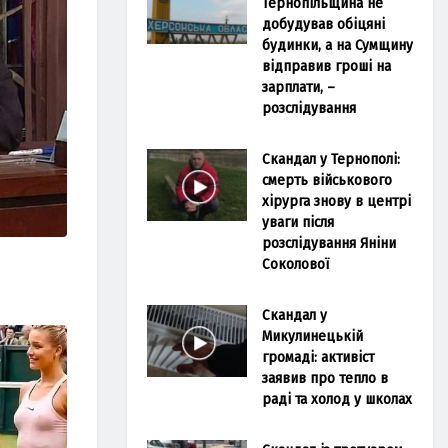
Тернопільщина не
добудував обіцяні
будинки, а на Сумщину
відправив гроші на
зарплати, –
розслідування
Скандал у Тернополі:
смерть військового
хірурга знову в центрі
уваги після
розслідування Яніни
Соколової
Скандал у
Микулинецькій
громаді: активіст
заявив про тепло в
раді та холод у школах