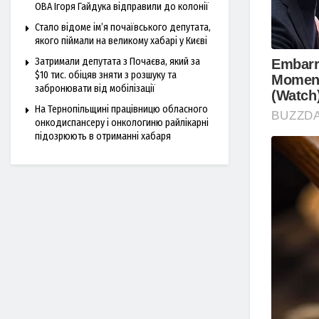
ОВА Ігоря Гайдука відправили до колонії
Стало відоме ім’я почаївського депутата,
якого піймали на великому хабарі у Києві
Затримали депутата з Почаєва, який за
$10 тис. обіцяв зняти з розшуку та
забронювати від мобілізації
На Тернопільщині працівницю обласного
онкодиспансеру і онкологиню райлікарні
підозрюють в отриманні хабаря