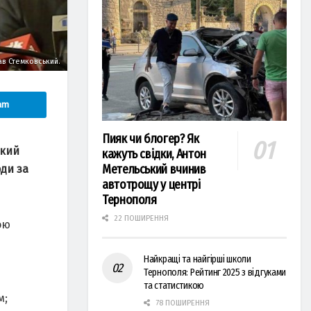
в Стемковський.
am
Пияк чи блогер? Як
який
кажуть свідки, Антон
Метельський вчинив
оди за
автотрощу у центрі
Тернополя
22 ПОШИРЕННЯ
ою
Найкращі та найгірші школи
Тернополя: Рейтинг 2025 з відгуками
та статистикою
м;
78 ПОШИРЕННЯ