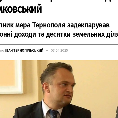
мковський
пник мера Тернополя задекларував
онні доходи та десятки земельних діл
ано
ІВАН ТЕРНОПІЛЬСЬКИЙ
03.04.2025