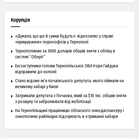
Корупція
«Думала, що ще й сумки будуть»: відеозапис у справі
«кришування» порноофісів у Тернополі
Тернополянин за 3000 доларів обіцяв зняти з обліку в
системі “Оберіг”
Ексзаступника голови Тернопільської ОВА Ігоря Гайдука
відправили до колонії
Стало відоме ім’я почаївського депутата, якого піймали на
великому хабарі у Києві
Затримали депутата з Почаєва, який за $10 тис. обіцяв зняти
з розшуку та забронювати від мобілізації
На Тернопільщині працівницю обласного онкодиспансеру і
онкологиню райлікарні підозрюють в отриманні хабаря