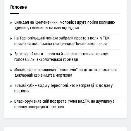
Головне
Скандал на Кременеччині: чоловік вдруге побив колишню
дружину і опинився на лаві підсудних
На Тернопільщині монаха забрали просто з поля: у ТЦК
пояснили мобілізацію священника Почаївської лаври
Зросли рейтинги — зросла й зарплата: скільки отримує
голова Більче-Золотецької громади
Мільйони на чиновників і “економія” на дітях: що показали
декларації керівництва Чорткова
«Зайві куби» води у Тернополі: хто насправді їх додає у
платіжки
Власноруч зняв свій портрет з «Алеї надії»: на Шумщину з
полону повернувся захисник