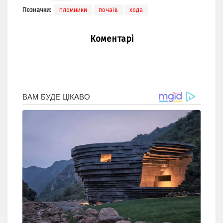
Позначки:
пломники
почаїв
хода
Коментарі