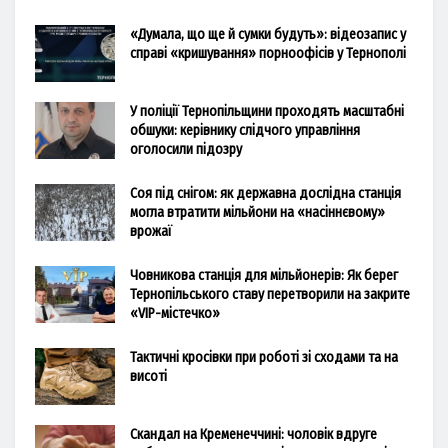
«Думала, що ще й сумки будуть»: відеозапис у
справі «кришування» порноофісів у Тернополі
У поліції Тернопільщини проходять масштабні
обшуки: керівнику слідчого управління
оголосили підозру
Соя під снігом: як державна дослідна станція
могла втратити мільйони на «насіннєвому»
врожаї
Човникова станція для мільйонерів: Як берег
Тернопільського ставу перетворили на закрите
«VIP-містечко»
Тактичні кросівки при роботі зі сходами та на
висоті
Скандал на Кременеччині: чоловік вдруге