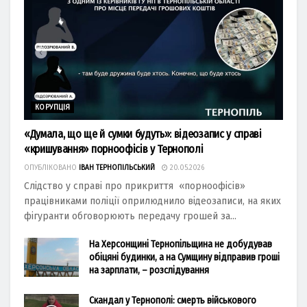
КОРУПЦІЯ
«Думала, що ще й сумки будуть»: відеозапис у справі
«кришування» порноофісів у Тернополі
ОПУБЛІКОВАНО
ІВАН ТЕРНОПІЛЬСЬКИЙ
20.05.2026
Слідство у справі про прикриття «порноофісів»
працівниками поліції оприлюднило відеозаписи, на яких
фігуранти обговорюють передачу грошей за...
На Херсонщині Тернопільщина не добудував
обіцяні будинки, а на Сумщину відправив гроші
на зарплати, – розслідування
Скандал у Тернополі: смерть військового