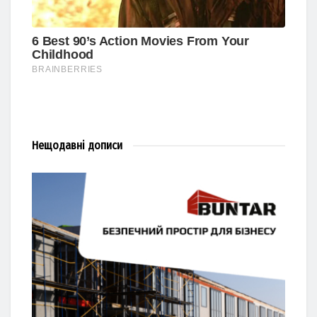
Нещодавні
дописи