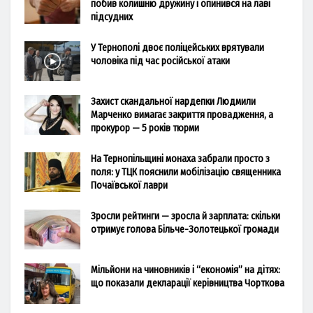
побив колишню дружину і опинився на лаві
підсудних
У Тернополі двоє поліцейських врятували
чоловіка під час російської атаки
Захист скандальної нардепки Людмили
Марченко вимагає закриття провадження, а
прокурор — 5 років тюрми
На Тернопільщині монаха забрали просто з
поля: у ТЦК пояснили мобілізацію священника
Почаївської лаври
Зросли рейтинги — зросла й зарплата: скільки
отримує голова Більче-Золотецької громади
Мільйони на чиновників і “економія” на дітях:
що показали декларації керівництва Чорткова