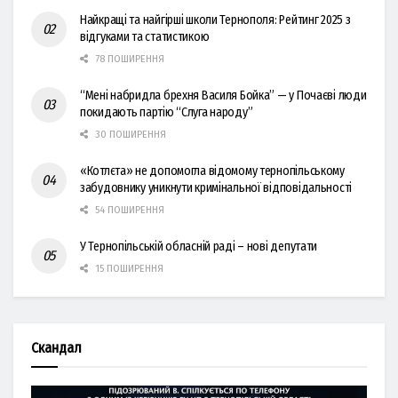
Найкращі та найгірші школи Тернополя: Рейтинг 2025 з
відгуками та статистикою
78 ПОШИРЕННЯ
“Мені набридла брехня Василя Бойка” — у Почаєві люди
покидають партію “Слуга народу”
30 ПОШИРЕННЯ
«Котлєта» не допомогла відомому тернопільському
забудовнику уникнути кримінальної відповідальності
54 ПОШИРЕННЯ
У Тернопільській обласній раді – нові депутати
15 ПОШИРЕННЯ
Скандал