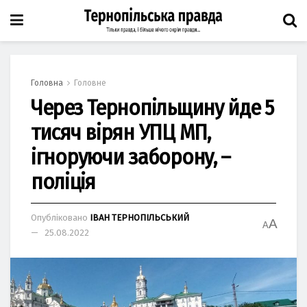
Головна
Головне
Через Тернопільщину йде 5
тисяч вірян УПЦ МП,
ігноруючи заборону, –
поліція
Опубліковано
ІВАН ТЕРНОПІЛЬСЬКИЙ
A
A
25.08.2022