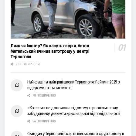
Пияк чи блогер? Як кажуть свідки, Антон
Метельський вчинив автотрощу у центрі
Тернополя
23 ПОШИРЕННЯ
Найкращі та найгірші школи Тернополя: Рейтинг 2025 з
відгуками та статистикою
78 ПОШИРЕННЯ
«Котлєта» не допомогла відомому тернопільському
забудовнику уникнути кримінальної відповідальності
54 ПОШИРЕННЯ
Скандал у Тернополі: смерть військового хірурга знову в