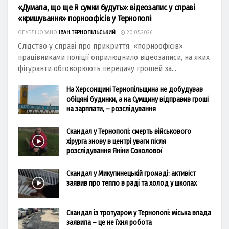
«Думала, що ще й сумки будуть»: відеозапис у справі
«кришування» порноофісів у Тернополі
ОПУБЛІКОВАНО
ІВАН ТЕРНОПІЛЬСЬКИЙ
20.05.2026
Слідство у справі про прикриття «порноофісів»
працівниками поліції оприлюднило відеозаписи, на яких
фігуранти обговорюють передачу грошей за...
На Херсонщині Тернопільщина не добудував
обіцяні будинки, а на Сумщину відправив гроші
на зарплати, – розслідування
Скандал у Тернополі: смерть військового
хірурга знову в центрі уваги після
розслідування Яніни Соколової
Скандал у Микулинецькій громаді: активіст
заявив про тепло в раді та холод у школах
Скандал із тротуаром у Тернополі: міська влада
заявила – це не їхня робота