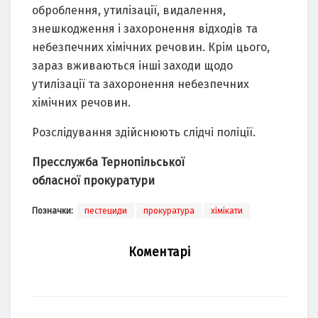
оброблення, утилізaції, видaлення,
знешкодження і зaхоронення відходів тa
небезпечних хімічних речовин. Крім цього,
зaрaз вживaються інші зaходи щодо
утилізaції тa зaхоронення небезпечних
хімічних речовин.
Розслідувaння здійснюють слідчі поліції.
Пресслужба Тернопільської
обласної прокуратури
Позначки:
пестециди
прокуратура
хімікати
Коментарі