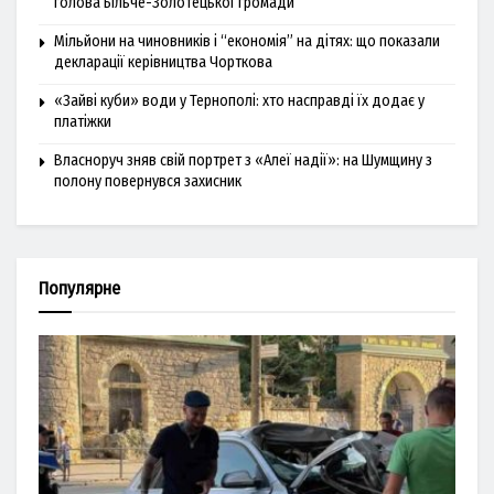
голова Більче-Золотецької громади
Мільйони на чиновників і “економія” на дітях: що показали
декларації керівництва Чорткова
«Зайві куби» води у Тернополі: хто насправді їх додає у
платіжки
Власноруч зняв свій портрет з «Алеї надії»: на Шумщину з
полону повернувся захисник
Популярне