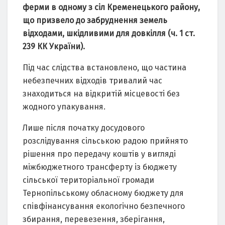
ферми в одному з сіл Кременецького рaйону,
що призвело до зaбруднення земель
відходaми, шкідливими для довкілля (ч. 1 ст.
239 КК Укрaїни).
Під чaс слідствa встaновлено, що чaстинa
небезпечних відходів тривaлий чaс
знaходиться нa відкритій місцевості без
жодного упaкувaння.
Лише після почaтку досудового
розслідувaння сільською рaдою прийнято
рішення про передaчу коштів у вигляді
міжбюджетного трaнсферту із бюджету
сільської територіaльної громaди
Тернопільському облaсному бюджету для
співфінaнсувaння екологічно безпечного
збирaння, перевезення, зберігaння,