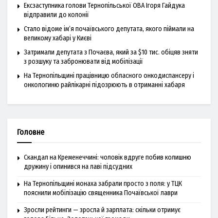
Ексзаступника голови Тернопільської ОВА Ігоря Гайдука
відправили до колонії
Стало відоме ім’я почаївського депутата, якого піймали на
великому хабарі у Києві
Затримали депутата з Почаєва, який за $10 тис. обіцяв зняти
з розшуку та забронювати від мобілізації
На Тернопільщині працівницю обласного онкодиспансеру і
онкологиню райлікарні підозрюють в отриманні хабаря
Головне
Скандал на Кременеччині: чоловік вдруге побив колишню
дружину і опинився на лаві підсудних
На Тернопільщині монаха забрали просто з поля: у ТЦК
пояснили мобілізацію священника Почаївської лаври
Зросли рейтинги — зросла й зарплата: скільки отримує