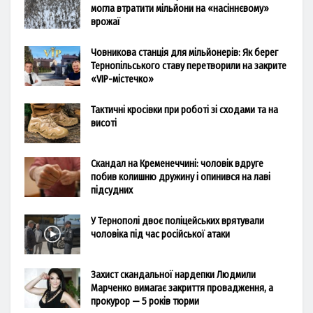
могла втратити мільйони на «насіннєвому»
врожаї
Човникова станція для мільйонерів: Як берег
Тернопільського ставу перетворили на закрите
«VIP-містечко»
Тактичні кросівки при роботі зі сходами та на
висоті
Скандал на Кременеччині: чоловік вдруге
побив колишню дружину і опинився на лаві
підсудних
У Тернополі двоє поліцейських врятували
чоловіка під час російської атаки
Захист скандальної нардепки Людмили
Марченко вимагає закриття провадження, а
прокурор — 5 років тюрми