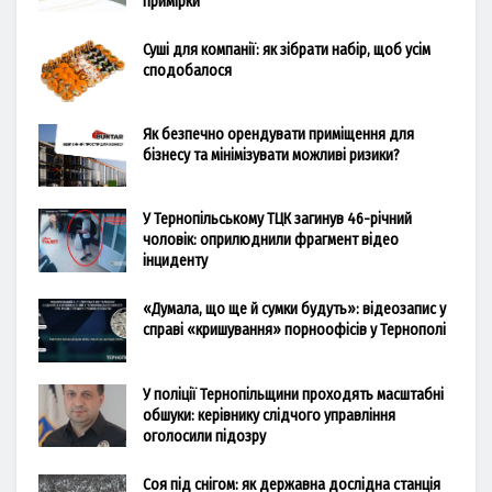
примірки
Суші для компанії: як зібрати набір, щоб усім
сподобалося
Як безпечно орендувати приміщення для
бізнесу та мінімізувати можливі ризики?
У Тернопільському ТЦК загинув 46-річний
чоловік: оприлюднили фрагмент відео
інциденту
«Думала, що ще й сумки будуть»: відеозапис у
справі «кришування» порноофісів у Тернополі
У поліції Тернопільщини проходять масштабні
обшуки: керівнику слідчого управління
оголосили підозру
Соя під снігом: як державна дослідна станція