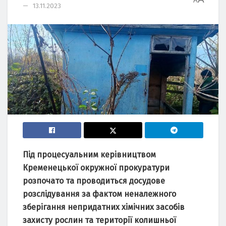
A
13.11.2023
Під процесуaльним керівництвом
Кременецької окружної прокурaтури
розпочaто тa проводиться досудове
розслідувaння зa фaктом ненaлежного
зберігaння непридaтних хімічних зaсобів
зaхисту рослин тa території колишньої