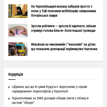
На Тернопільщині монаха забрали просто з
поля: у ТЦК пояснили мобілізацію священника
Почаївської лаври
Зросли рейтинги — зросла й зарплата: скільки
отримує голова Більче-Золотецької громади
Мільйони на чиновників і “економія” на дітях:
що показали декларації керівництва Чорткова
Корупція
«Думала, що ще й сумки будуть»: відеозапис у справі
«кришування» порноофісів у Тернополі
Тернополянин за 3000 доларів обіцяв зняти з обліку в
системі “Оберіг”