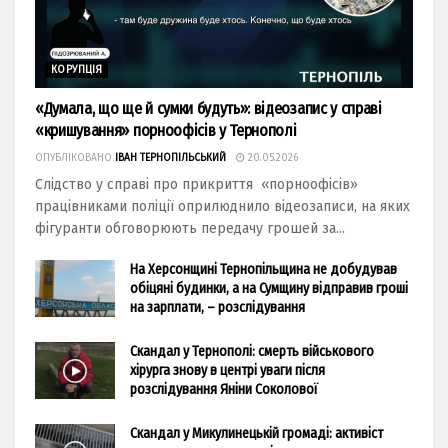
КОРУПЦІЯ
«Думала, що ще й сумки будуть»: відеозапис у справі
«кришування» порноофісів у Тернополі
ОПУБЛІКОВАНО
ІВАН ТЕРНОПІЛЬСЬКИЙ
20.05.2026
Слідство у справі про прикриття «порноофісів»
працівниками поліції оприлюднило відеозаписи, на яких
фігуранти обговорюють передачу грошей за...
На Херсонщині Тернопільщина не добудував
обіцяні будинки, а на Сумщину відправив гроші
на зарплати, – розслідування
Скандал у Тернополі: смерть військового
хірурга знову в центрі уваги після
розслідування Яніни Соколової
Скандал у Микулинецькій громаді: активіст