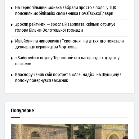
На Тернопільщині монаха забрали просто з поля: у ТЦК
пояснили мобілізацію священника Почаївської лаври
Зросли рейтинги — зросла й зарплата: скільки отримує
голова Більче-Золотецької громади
Мільйони на чиновників і “економія” на дітях: що показали
декларації керівництва Чорткова
«Зайві куби» води у Тернополі: хто насправді їх додає у
платіжки
Власноруч зняв свій портрет з «Алеї надії»: на Шумщину з
полону повернувся захисник
Популярне