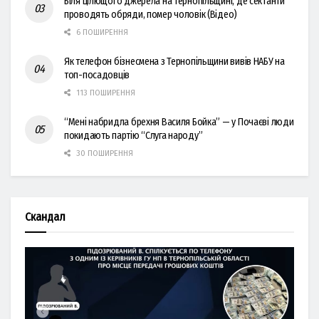
Біля цілющого джерела на Тернопільщині, де сектанти
проводять обряди, помер чоловік (Відео)
6 ПОШИРЕННЯ
Як телефон бізнесмена з Тернопільщини вивів НАБУ на
топ-посадовців
113 ПОШИРЕННЯ
“Мені набридла брехня Василя Бойка” — у Почаєві люди
покидають партію “Слуга народу”
30 ПОШИРЕННЯ
Скандал