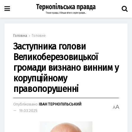
Головна
Головне
Заступника голови
Великоберезовицької
громади визнано винним у
корупційному
правопорушенні
Опубліковано
ІВАН ТЕРНОПІЛЬСЬКИЙ
A
A
19.03.2025