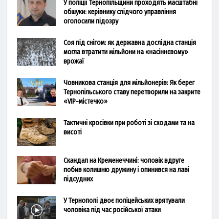
У поліції Тернопільщини проходять масштабні
обшуки: керівнику слідчого управління
оголосили підозру
Соя під снігом: як державна дослідна станція
могла втратити мільйони на «насіннєвому»
врожаї
Човникова станція для мільйонерів: Як берег
Тернопільського ставу перетворили на закрите
«VIP-містечко»
Тактичні кросівки при роботі зі сходами та на
висоті
Скандал на Кременеччині: чоловік вдруге
побив колишню дружину і опинився на лаві
підсудних
У Тернополі двоє поліцейських врятували
чоловіка під час російської атаки