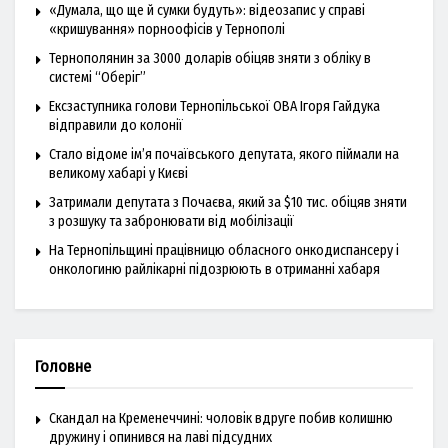
«Думала, що ще й сумки будуть»: відеозапис у справі
«кришування» порноофісів у Тернополі
Тернополянин за 3000 доларів обіцяв зняти з обліку в
системі “Оберіг”
Ексзаступника голови Тернопільської ОВА Ігоря Гайдука
відправили до колонії
Стало відоме ім’я почаївського депутата, якого піймали на
великому хабарі у Києві
Затримали депутата з Почаєва, який за $10 тис. обіцяв зняти
з розшуку та забронювати від мобілізації
На Тернопільщині працівницю обласного онкодиспансеру і
онкологиню райлікарні підозрюють в отриманні хабаря
Головне
Скандал на Кременеччині: чоловік вдруге побив колишню
дружину і опинився на лаві підсудних