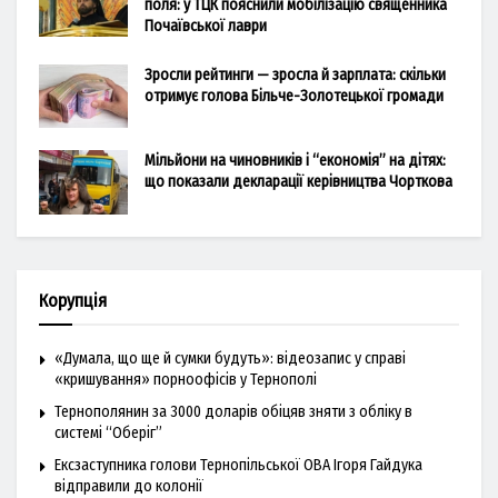
поля: у ТЦК пояснили мобілізацію священника
Почаївської лаври
Зросли рейтинги — зросла й зарплата: скільки
отримує голова Більче-Золотецької громади
Мільйони на чиновників і “економія” на дітях:
що показали декларації керівництва Чорткова
Корупція
«Думала, що ще й сумки будуть»: відеозапис у справі
«кришування» порноофісів у Тернополі
Тернополянин за 3000 доларів обіцяв зняти з обліку в
системі “Оберіг”
Ексзаступника голови Тернопільської ОВА Ігоря Гайдука
відправили до колонії