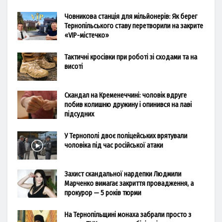
Човникова станція для мільйонерів: Як берег
Тернопільського ставу перетворили на закрите
«VIP-містечко»
Тактичні кросівки при роботі зі сходами та на
висоті
Скандал на Кременеччині: чоловік вдруге
побив колишню дружину і опинився на лаві
підсудних
У Тернополі двоє поліцейських врятували
чоловіка під час російської атаки
Захист скандальної нардепки Людмили
Марченко вимагає закриття провадження, а
прокурор — 5 років тюрми
На Тернопільщині монаха забрали просто з