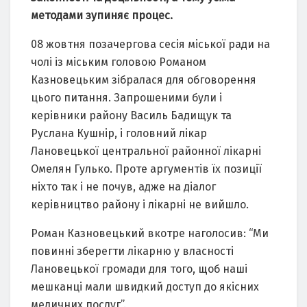
методами зупиняє процес.
08 жовтня позачергова сесія міської ради на
чолі із міським головою Романом
Казновецьким зібралася для обговорення
цього питання. Запрошеними були і
керівники району Василь Бадищук та
Руслана Кушнір, і головний лікар
Лановецької центральної районної лікарні
Омелян Гулько. Проте аргументів їх позиції
ніхто так і не почув, адже на діалог
керівництво району і лікарні не вийшло.
Роман Казновецький вкотре наголосив: “Ми
повинні зберегти лікарню у власності
Лановецької громади для того, щоб наші
мешканці мали швидкий доступ до якісних
медичних послуг”.