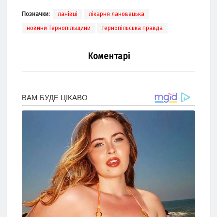
Позначки:
ланівці
лікарня лановецька
новини Тернопільщини
тернопільська правда
Коментарі