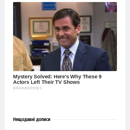
Нещодавні
дописи