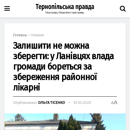
Головна
Новини
Залишити не можна
зберегти: у Ланівцях влада
громади бореться за
збереження районної
лікарні
A
Опубліковано
ОЛЬГА ТІСЕНКО
10.10.2020
A