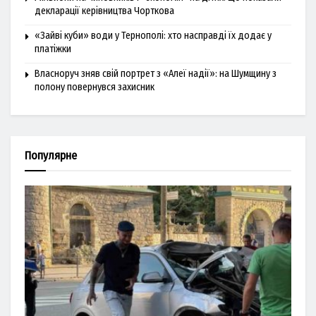
декларації керівництва Чорткова
«Зайві куби» води у Тернополі: хто насправді їх додає у
платіжки
Власноруч зняв свій портрет з «Алеї надії»: на Шумщину з
полону повернувся захисник
Популярне