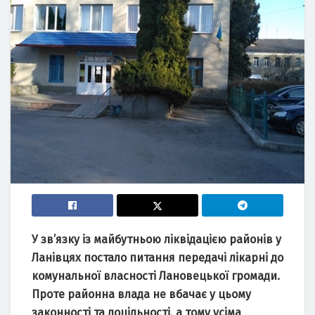
У зв’язку із майбутньою ліквідацією районів у
Ланівцях постало питання передачі лікарні до
комунальної власності Лановецької громади.
Проте районна влада не вбачає у цьому
законності та доцільності, а тому усіма