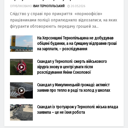
ОПУБЛІКОВАНО
ІВАН ТЕРНОПІЛЬСЬКИЙ
20.05.2026
Слідство у справі про прикриття «порноофісів»
працівниками поліції оприлюднило відеозаписи, на яких
фігуранти обговорюють передачу грошей за...
На Херсонщині Тернопільщина не добудував
обіцяні будинки, а на Сумщину відправив гроші
на зарплати, – розслідування
Скандал у Тернополі: смерть військового
хірурга знову в центрі уваги після
розслідування Яніни Соколової
Скандал у Микулинецькій громаді: активіст
заявив про тепло в раді та холод у школах
Скандал із тротуаром у Тернополі: міська влада
заявила – це не їхня робота