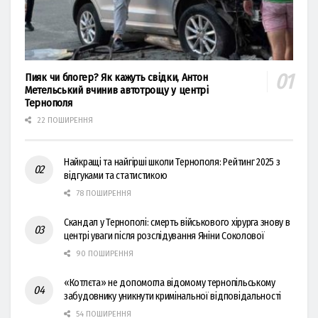
Пияк чи блогер? Як кажуть свідки, Антон
Метельський вчинив автотрощу у центрі
Тернополя
22 ПОШИРЕННЯ
Найкращі та найгірші школи Тернополя: Рейтинг 2025 з
відгуками та статистикою
78 ПОШИРЕННЯ
Скандал у Тернополі: смерть військового хірурга знову в
центрі уваги після розслідування Яніни Соколової
90 ПОШИРЕННЯ
«Котлєта» не допомогла відомому тернопільському
забудовнику уникнути кримінальної відповідальності
54 ПОШИРЕННЯ