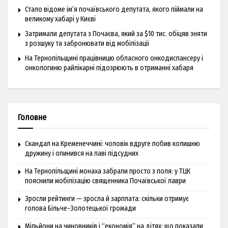
Стало відоме ім’я почаївського депутата, якого піймали на
великому хабарі у Києві
Затримали депутата з Почаєва, який за $10 тис. обіцяв зняти
з розшуку та забронювати від мобілізації
На Тернопільщині працівницю обласного онкодиспансеру і
онкологиню райлікарні підозрюють в отриманні хабаря
Головне
Скандал на Кременеччині: чоловік вдруге побив колишню
дружину і опинився на лаві підсудних
На Тернопільщині монаха забрали просто з поля: у ТЦК
пояснили мобілізацію священника Почаївської лаври
Зросли рейтинги — зросла й зарплата: скільки отримує
голова Більче-Золотецької громади
Мільйони на чиновників і “економія” на дітях: що показали