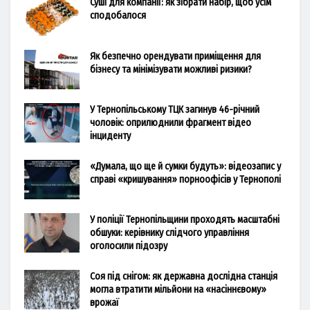
Суші для компанії: як зібрати набір, щоб усім
сподобалося
Як безпечно орендувати приміщення для
бізнесу та мінімізувати можливі ризики?
У Тернопільському ТЦК загинув 46-річний
чоловік: оприлюднили фрагмент відео
інциденту
«Думала, що ще й сумки будуть»: відеозапис у
справі «кришування» порноофісів у Тернополі
У поліції Тернопільщини проходять масштабні
обшуки: керівнику слідчого управління
оголосили підозру
Соя під снігом: як державна дослідна станція
могла втратити мільйони на «насіннєвому»
врожаї