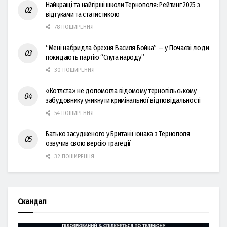
Найкращі та найгірші школи Тернополя: Рейтинг 2025 з
відгуками та статистикою
78 ПОШИРЕННЯ
“Мені набридла брехня Василя Бойка” — у Почаєві люди
покидають партію “Слуга народу”
30 ПОШИРЕННЯ
«Котлєта» не допомогла відомому тернопільському
забудовнику уникнути кримінальної відповідальності
54 ПОШИРЕННЯ
Батько засудженого у Британії юнака з Тернополя
озвучив свою версію трагедії
32 ПОШИРЕННЯ
Скандал