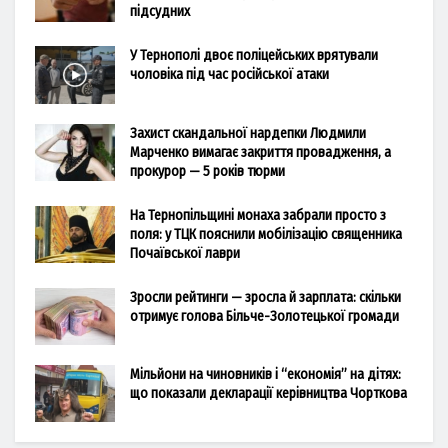
підсудних
У Тернополі двоє поліцейських врятували
чоловіка під час російської атаки
Захист скандальної нардепки Людмили
Марченко вимагає закриття провадження, а
прокурор — 5 років тюрми
На Тернопільщині монаха забрали просто з
поля: у ТЦК пояснили мобілізацію священника
Почаївської лаври
Зросли рейтинги — зросла й зарплата: скільки
отримує голова Більче-Золотецької громади
Мільйони на чиновників і “економія” на дітях:
що показали декларації керівництва Чорткова