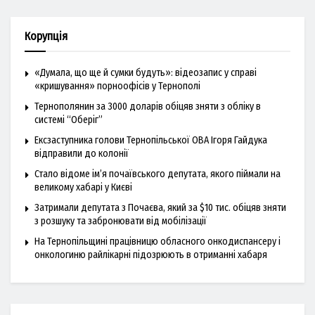
Корупція
«Думала, що ще й сумки будуть»: відеозапис у справі
«кришування» порноофісів у Тернополі
Тернополянин за 3000 доларів обіцяв зняти з обліку в
системі “Оберіг”
Ексзаступника голови Тернопільської ОВА Ігоря Гайдука
відправили до колонії
Стало відоме ім’я почаївського депутата, якого піймали на
великому хабарі у Києві
Затримали депутата з Почаєва, який за $10 тис. обіцяв зняти
з розшуку та забронювати від мобілізації
На Тернопільщині працівницю обласного онкодиспансеру і
онкологиню райлікарні підозрюють в отриманні хабаря