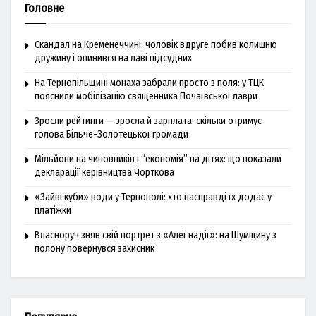
Головне
Скандал на Кременеччині: чоловік вдруге побив колишню
дружину і опинився на лаві підсудних
На Тернопільщині монаха забрали просто з поля: у ТЦК
пояснили мобілізацію священника Почаївської лаври
Зросли рейтинги — зросла й зарплата: скільки отримує
голова Більче-Золотецької громади
Мільйони на чиновників і “економія” на дітях: що показали
декларації керівництва Чорткова
«Зайві куби» води у Тернополі: хто насправді їх додає у
платіжки
Власноруч зняв свій портрет з «Алеї надії»: на Шумщину з
полону повернувся захисник