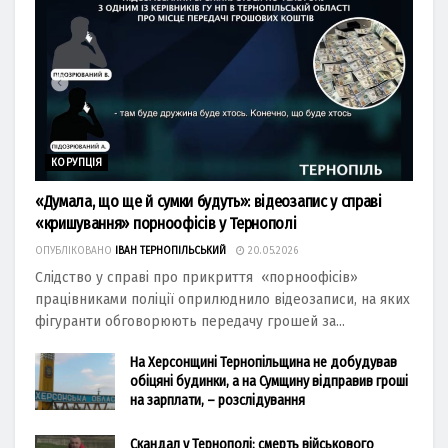
КОРУПЦІЯ
«Думала, що ще й сумки будуть»: відеозапис у справі
«кришування» порноофісів у Тернополі
ОПУБЛІКОВАНО
ІВАН ТЕРНОПІЛЬСЬКИЙ
20.05.2026
Слідство у справі про прикриття «порноофісів»
працівниками поліції оприлюднило відеозаписи, на яких
фігуранти обговорюють передачу грошей за...
На Херсонщині Тернопільщина не добудував
обіцяні будинки, а на Сумщину відправив гроші
на зарплати, – розслідування
Скандал у Тернополі: смерть військового