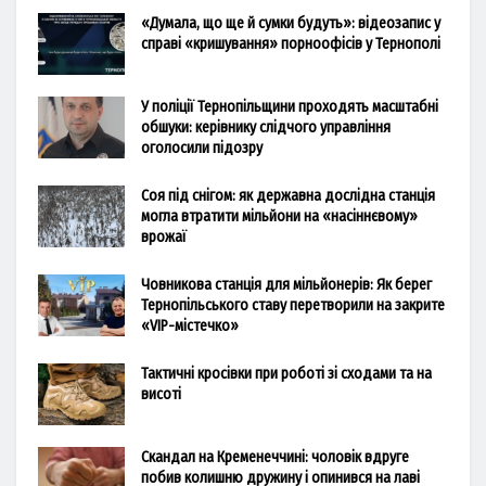
«Думала, що ще й сумки будуть»: відеозапис у
справі «кришування» порноофісів у Тернополі
У поліції Тернопільщини проходять масштабні
обшуки: керівнику слідчого управління
оголосили підозру
Соя під снігом: як державна дослідна станція
могла втратити мільйони на «насіннєвому»
врожаї
Човникова станція для мільйонерів: Як берег
Тернопільського ставу перетворили на закрите
«VIP-містечко»
Тактичні кросівки при роботі зі сходами та на
висоті
Скандал на Кременеччині: чоловік вдруге
побив колишню дружину і опинився на лаві