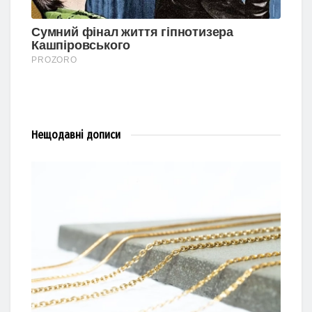
Нещодавні
дописи