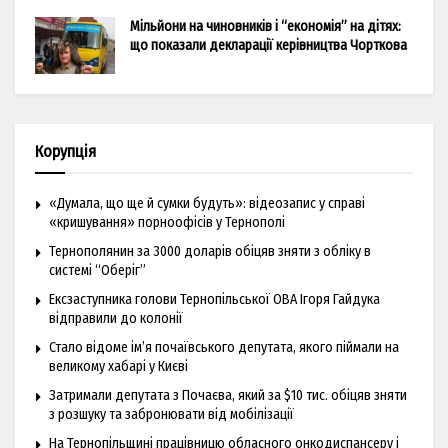
Мільйони на чиновників і “економія” на дітях:
що показали декларації керівництва Чорткова
Корупція
«Думала, що ще й сумки будуть»: відеозапис у справі
«кришування» порноофісів у Тернополі
Тернополянин за 3000 доларів обіцяв зняти з обліку в
системі “Оберіг”
Ексзаступника голови Тернопільської ОВА Ігоря Гайдука
відправили до колонії
Стало відоме ім’я почаївського депутата, якого піймали на
великому хабарі у Києві
Затримали депутата з Почаєва, який за $10 тис. обіцяв зняти
з розшуку та забронювати від мобілізації
На Тернопільщині працівницю обласного онкодиспансеру і