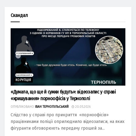
Скандал
КОРУПЦІЯ
«Думала, що ще й сумки будуть»: відеозапис у справі
«кришування» порноофісів у Тернополі
ОПУБЛІКОВАНО
ІВАН ТЕРНОПІЛЬСЬКИЙ
20.05.2026
Слідство у справі про прикриття «порноофісів»
працівниками поліції оприлюднило відеозаписи, на яких
фігуранти обговорюють передачу грошей за...