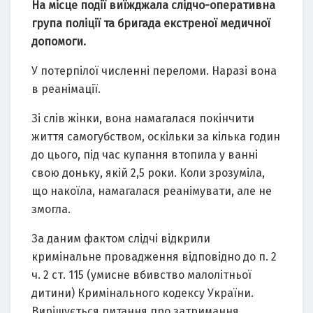
На місце події виїжджала слідчо-оперативна
група поліції та бригада екстреної медичної
допомоги.
У потерпілої численні переломи. Наразі вона
в реанімації.
Зі слів жінки, вона намагалася покінчити
життя самогубством, оскільки за кілька годин
до цього, під час купання втопила у ванні
свою доньку, якій 2,5 роки. Коли зрозуміла,
що накоїла, намагалася реанімувати, але не
змогла.
За даним фактом слідчі відкрили
кримінальне провадження відповідно до п. 2
ч. 2 ст. 115 (умисне вбивство малолітньої
дитини) Кримінального кодексу України.
Вирішується питання про затримання