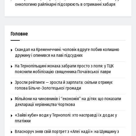
онкологиню райлікарні підозрюють в отриманні хабаря
Головне
Скандал на Кременеччині: чоловік вдруге побив колишню
дружину і опинився на лаві підсудних
На Тернопільщині монаха забрали просто з поля: у ТЦК
пояснили мобілізацію священника Почаївської лаври
Зросли рейтинги — зросла й зарплата: скільки отримує
голова Більче-Золотецької громади
Мільйони на чиновників і “економія” на дітях: що показали
декларації керівництва Чорткова
«Зайві куби» води у Тернополі: хто насправді їх додає у
платіжки
Власноруч зняв свій портрет з «Алеї надії»: на Шумщину з