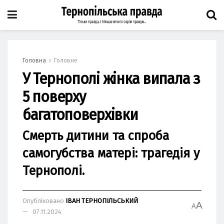
Головна
Головне
У Тернополі жінка випала з
5 поверху
багатоповерхівки
Смерть дитини та спроба
самогубства матері: трагедія у
Тернополі.
Опубліковано
ІВАН ТЕРНОПІЛЬСЬКИЙ
A
A
07.11.2024