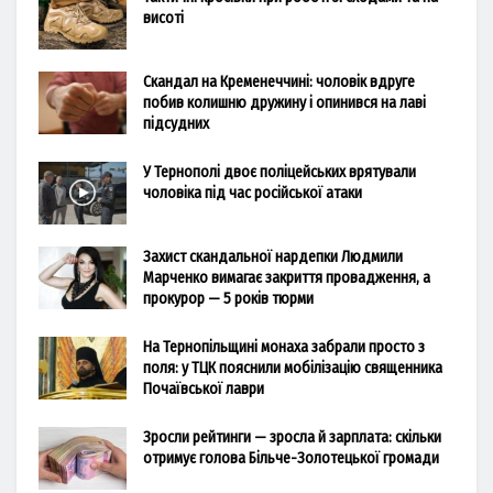
висоті
Скандал на Кременеччині: чоловік вдруге
побив колишню дружину і опинився на лаві
підсудних
У Тернополі двоє поліцейських врятували
чоловіка під час російської атаки
Захист скандальної нардепки Людмили
Марченко вимагає закриття провадження, а
прокурор — 5 років тюрми
На Тернопільщині монаха забрали просто з
поля: у ТЦК пояснили мобілізацію священника
Почаївської лаври
Зросли рейтинги — зросла й зарплата: скільки
отримує голова Більче-Золотецької громади