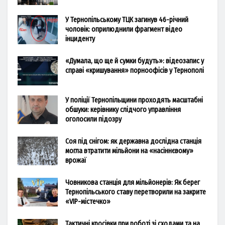
У Тернопільському ТЦК загинув 46-річний
чоловік: оприлюднили фрагмент відео
інциденту
«Думала, що ще й сумки будуть»: відеозапис у
справі «кришування» порноофісів у Тернополі
У поліції Тернопільщини проходять масштабні
обшуки: керівнику слідчого управління
оголосили підозру
Соя під снігом: як державна дослідна станція
могла втратити мільйони на «насіннєвому»
врожаї
Човникова станція для мільйонерів: Як берег
Тернопільського ставу перетворили на закрите
«VIP-містечко»
Тактичні кросівки при роботі зі сходами та на