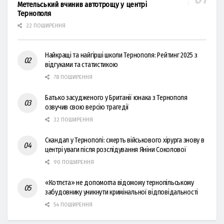
Метельський вчинив автотрощу у центрі
Тернополя
22 ПОШИРЕННЯ
Найкращі та найгірші школи Тернополя: Рейтинг 2025 з
відгуками та статистикою
78 ПОШИРЕННЯ
Батько засудженого у Британії юнака з Тернополя
озвучив свою версію трагедії
32 ПОШИРЕННЯ
Скандал у Тернополі: смерть військового хірурга знову в
центрі уваги після розслідування Яніни Соколової
90 ПОШИРЕННЯ
«Котлєта» не допомогла відомому тернопільському
забудовнику уникнути кримінальної відповідальності
54 ПОШИРЕННЯ