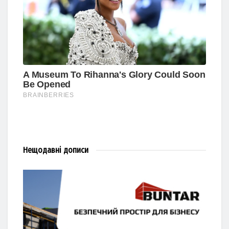
Нещодавні
дописи