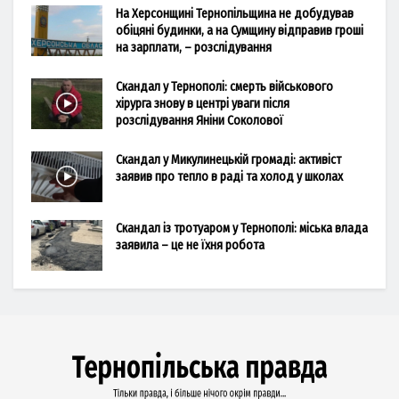
На Херсонщині Тернопільщина не добудував
обіцяні будинки, а на Сумщину відправив гроші
на зарплати, – розслідування
Скандал у Тернополі: смерть військового
хірурга знову в центрі уваги після
розслідування Яніни Соколової
Скандал у Микулинецькій громаді: активіст
заявив про тепло в раді та холод у школах
Скандал із тротуаром у Тернополі: міська влада
заявила – це не їхня робота