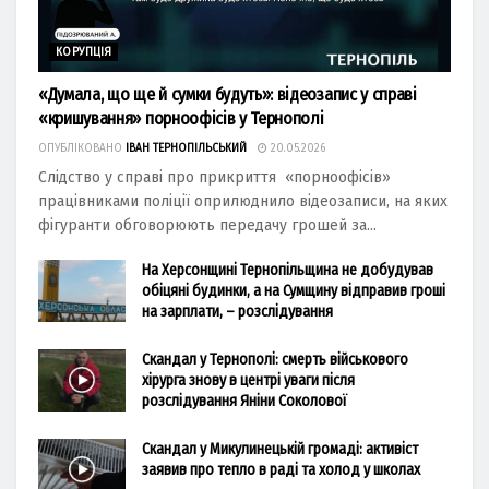
КОРУПЦІЯ
«Думала, що ще й сумки будуть»: відеозапис у справі
«кришування» порноофісів у Тернополі
ОПУБЛІКОВАНО
ІВАН ТЕРНОПІЛЬСЬКИЙ
20.05.2026
Слідство у справі про прикриття «порноофісів»
працівниками поліції оприлюднило відеозаписи, на яких
фігуранти обговорюють передачу грошей за...
На Херсонщині Тернопільщина не добудував
обіцяні будинки, а на Сумщину відправив гроші
на зарплати, – розслідування
Скандал у Тернополі: смерть військового
хірурга знову в центрі уваги після
розслідування Яніни Соколової
Скандал у Микулинецькій громаді: активіст
заявив про тепло в раді та холод у школах