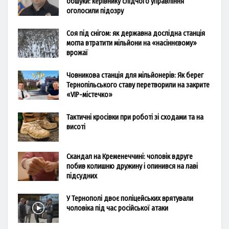
обшуки: керівнику слідчого управління
оголосили підозру
Соя під снігом: як державна дослідна станція
могла втратити мільйони на «насіннєвому»
врожаї
Човникова станція для мільйонерів: Як берег
Тернопільського ставу перетворили на закрите
«VIP-містечко»
Тактичні кросівки при роботі зі сходами та на
висоті
Скандал на Кременеччині: чоловік вдруге
побив колишню дружину і опинився на лаві
підсудних
У Тернополі двоє поліцейських врятували
чоловіка під час російської атаки