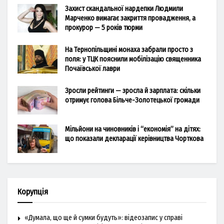
Захист скандальної нардепки Людмили
Марченко вимагає закриття провадження, а
прокурор — 5 років тюрми
На Тернопільщині монаха забрали просто з
поля: у ТЦК пояснили мобілізацію священника
Почаївської лаври
Зросли рейтинги — зросла й зарплата: скільки
отримує голова Більче-Золотецької громади
Мільйони на чиновників і “економія” на дітях:
що показали декларації керівництва Чорткова
Корупція
«Думала, що ще й сумки будуть»: відеозапис у справі