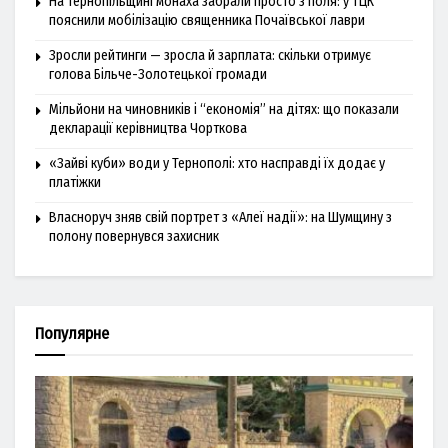
На Тернопільщині монаха забрали просто з поля: у ТЦК
пояснили мобілізацію священника Почаївської лаври
Зросли рейтинги — зросла й зарплата: скільки отримує
голова Більче-Золотецької громади
Мільйони на чиновників і “економія” на дітях: що показали
декларації керівництва Чорткова
«Зайві куби» води у Тернополі: хто насправді їх додає у
платіжки
Власноруч зняв свій портрет з «Алеї надії»: на Шумщину з
полону повернувся захисник
Популярне