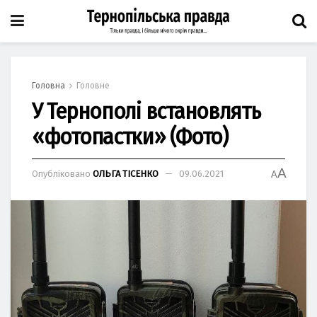
Головна
Головне
У Тернополі встановлять
«фотопастки» (Фото)
A
Опубліковано
ОЛЬГА ТІСЕНКО
09.06.2021
A