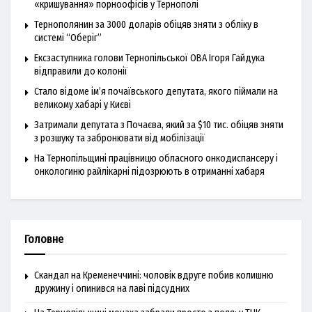
«кришування» порноофісів у Тернополі
Тернополянин за 3000 доларів обіцяв зняти з обліку в
системі “Оберіг”
Ексзаступника голови Тернопільської ОВА Ігоря Гайдука
відправили до колонії
Стало відоме ім’я почаївського депутата, якого піймали на
великому хабарі у Києві
Затримали депутата з Почаєва, який за $10 тис. обіцяв зняти
з розшуку та забронювати від мобілізації
На Тернопільщині працівницю обласного онкодиспансеру і
онкологиню райлікарні підозрюють в отриманні хабаря
Головне
Скандал на Кременеччині: чоловік вдруге побив колишню
дружину і опинився на лаві підсудних