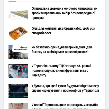
Оптимальна довжина жіночого ланцюжка: як
зробити правильний вибір без попередньої
примірки
Суші для компанії: як зібрати набір, щоб усім
сподобалося
Як безпечно орендувати приміщення для
бізнесу та мінімізувати можливі ризики?
У Тернопільському ТЦК загинув 46-річний
чоловік: оприлюднили фрагмент відео
інциденту
«Думала, що ще й сумки будуть»: відеозапис у
справі «кришування» порноофісів у Тернополі
У поліції Тернопільщини проходять масштабні