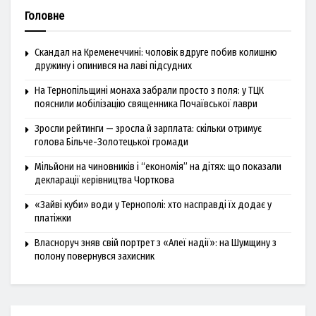
Головне
Скандал на Кременеччині: чоловік вдруге побив колишню
дружину і опинився на лаві підсудних
На Тернопільщині монаха забрали просто з поля: у ТЦК
пояснили мобілізацію священника Почаївської лаври
Зросли рейтинги — зросла й зарплата: скільки отримує
голова Більче-Золотецької громади
Мільйони на чиновників і “економія” на дітях: що показали
декларації керівництва Чорткова
«Зайві куби» води у Тернополі: хто насправді їх додає у
платіжки
Власноруч зняв свій портрет з «Алеї надії»: на Шумщину з
полону повернувся захисник