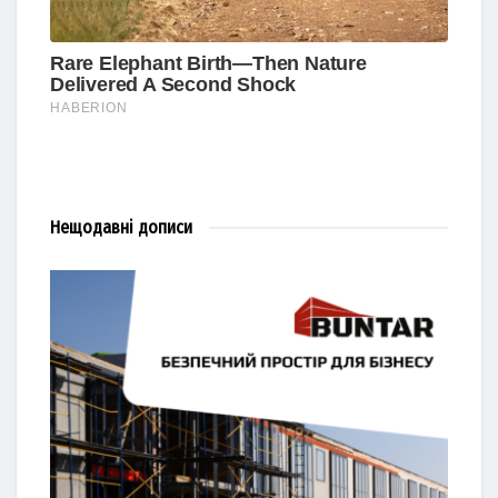
Нещодавні
дописи