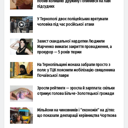
побив колишню дружину і опинився на лаві
підсудних
У Тернополі двоє поліцейських врятували
чоловіка під час російської атаки
Захист скандальної нардепки Людмили
Марченко вимагає закриття провадження, а
прокурор — 5 років тюрми
На Тернопільщині монаха забрали просто з
поля: у ТЦК пояснили мобілізацію священника
Почаївської лаври
Зросли рейтинги — зросла й зарплата: скільки
отримує голова Більче-Золотецької громади
Мільйони на чиновників і “економія” на дітях:
що показали декларації керівництва Чорткова