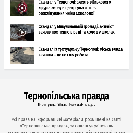
Скандал у Тернополі: смерть військового
хірурга знову в центрі уваги після
розслідування Яніни Соколової
Скандал у Микулинецькій громаді: активіст
заявив про тепло в раді та холод у школах
Скандал із тротуаром у Тернополі: міська влада
заявила – це не їхня робота
Усі права на інформаційні матеріали, розміщені на сайті
«Тернопільська правда», захищені українським
законодавством про авторське право та інші суміжні права.