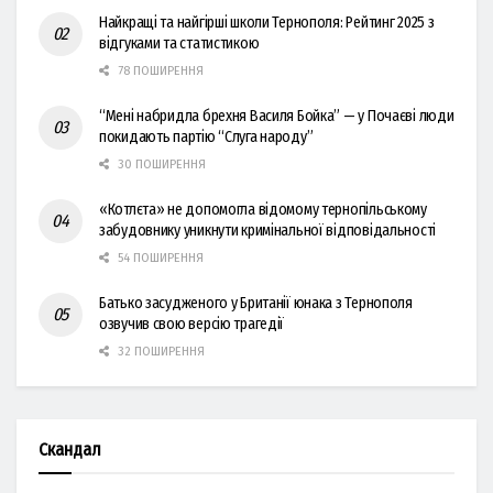
Найкращі та найгірші школи Тернополя: Рейтинг 2025 з
відгуками та статистикою
78 ПОШИРЕННЯ
“Мені набридла брехня Василя Бойка” — у Почаєві люди
покидають партію “Слуга народу”
30 ПОШИРЕННЯ
«Котлєта» не допомогла відомому тернопільському
забудовнику уникнути кримінальної відповідальності
54 ПОШИРЕННЯ
Батько засудженого у Британії юнака з Тернополя
озвучив свою версію трагедії
32 ПОШИРЕННЯ
Скандал