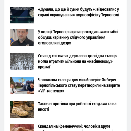
«Думала, що ще й сумки будуть»: відеозапис у
справі «кришування» порноофісів у Тернополі
У поліції Тернопільщини проходять масштабні
обшуки: керівнику слідчого управління
оголосили підозру
Соя під снігом: як державна дослідна станція
могла втратити мільйони на «насіннєвому»
врожаї
Човникова станція для мільйонерів: Як берег
Тернопільського ставу перетворили на закрите
«VIP-містечко»
Тактичні кросівки при роботі зі сходами та на
висоті
Скандал на Кременеччині: чоловік вдруге