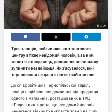
Justice
Троє хлопців, побачивши, як з торгового
центру втікає невідомий чоловік, а за ним
женеться продавець, допомогли останньому
зупинити незнайомця. Як з’ясувалося, юні
тернополяни не дали втекти грабіжникові.
До співробітників Тернопільської відділу
поліції надійшло повідомлення від продавця
одного з магазинів, розташованих в ТРЦ
«Подоляни» про те, що невідомий чоловік
намагався відкрито викрасти товар на суму