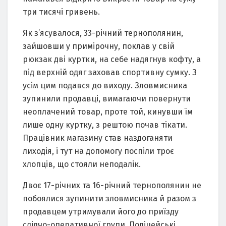
три тисячі гривень.
Як з’ясувалося, 33-річний тернополянин,
зайшовши у примірочну, поклав у свій
рюкзак дві куртки, на себе надягнув кофту, а
під верхній одяг заховав спортивну сумку. З
усім цим подався до виходу. Зловмисника
зупинили продавці, вимагаючи повернути
неоплачений товар, проте той, кинувши їм
лише одну куртку, з рештою почав тікати.
Працівник магазину став наздоганяти
лиходія, і тут на допомогу поспіли троє
хлопців, що стояли неподалік.
Двоє 17-річних та 16-річний тернополянин не
побоялися зупинити зловмисника й разом з
продавцем утримували його до приїзду
слідчо-оперативної групи. Поліцейські