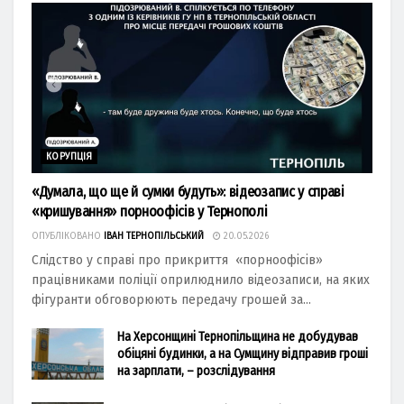
КОРУПЦІЯ
«Думала, що ще й сумки будуть»: відеозапис у справі
«кришування» порноофісів у Тернополі
ОПУБЛІКОВАНО
ІВАН ТЕРНОПІЛЬСЬКИЙ
20.05.2026
Слідство у справі про прикриття «порноофісів»
працівниками поліції оприлюднило відеозаписи, на яких
фігуранти обговорюють передачу грошей за...
На Херсонщині Тернопільщина не добудував
обіцяні будинки, а на Сумщину відправив гроші
на зарплати, – розслідування