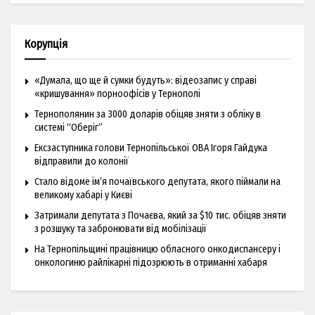
Корупція
«Думала, що ще й сумки будуть»: відеозапис у справі
«кришування» порноофісів у Тернополі
Тернополянин за 3000 доларів обіцяв зняти з обліку в
системі “Оберіг”
Ексзаступника голови Тернопільської ОВА Ігоря Гайдука
відправили до колонії
Стало відоме ім’я почаївського депутата, якого піймали на
великому хабарі у Києві
Затримали депутата з Почаєва, який за $10 тис. обіцяв зняти
з розшуку та забронювати від мобілізації
На Тернопільщині працівницю обласного онкодиспансеру і
онкологиню райлікарні підозрюють в отриманні хабаря