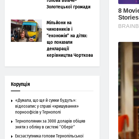
голова Більче-
Золотецької громади
Мільйони на
чиновників і
“економія” на дітях:
що показали
декларації
керівництва Чорткова
Корупція
«Думала, що ще й сумки будуть»:
відеозапис у справі «кришування»
порноофісів у Тернополі
Тернополянин за 3000 доларів обіцяв
зняти з обліку в системі “Оберіг”
Ексзаступника голови Тернопільської