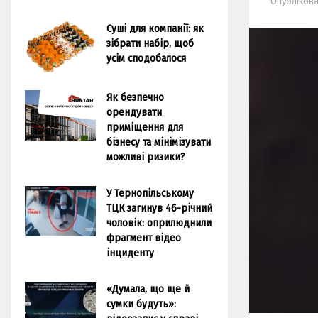
Опубліков
Суші для компанії: як
зібрати набір, щоб
усім сподобалося
Як безпечно
орендувати
приміщення для
бізнесу та мінімізувати
можливі ризики?
У Тернопільському
ТЦК загинув 46-річний
чоловік: оприлюднили
фрагмент відео
інциденту
«Думала, що ще й
сумки будуть»: