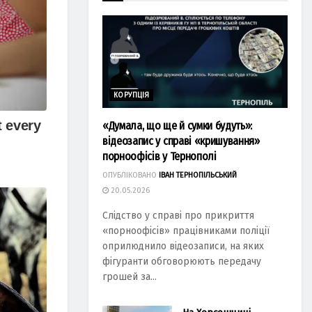
КОРУПЦІЯ
«Думала, що ще й сумки будуть»:
відеозапис у справі «кришування»
порноофісів у Тернополі
ОПУБЛІКОВАНО
ІВАН ТЕРНОПІЛЬСЬКИЙ
20.05.2026
Слідство у справі про прикриття
«порноофісів» працівниками поліції
оприлюднило відеозаписи, на яких
фігуранти обговорюють передачу
грошей за...