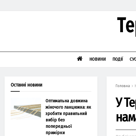
НОВИНИ
ПОДІЇ
СУ
Останні новини
Головна
У Т
Оптимальна довжина
жіночого ланцюжка: як
нам
зробити правильний
вибір без
попередньої
примірки