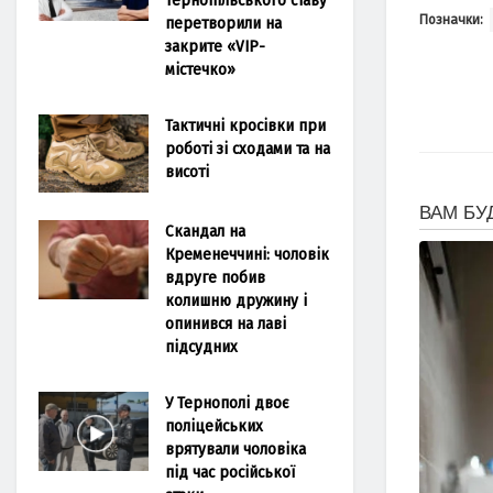
Позначки:
перетворили на
закрите «VIP-
містечко»
Тактичні кросівки при
роботі зі сходами та на
висоті
Скандал на
Кременеччині: чоловік
вдруге побив
колишню дружину і
опинився на лаві
підсудних
У Тернополі двоє
поліцейських
врятували чоловіка
під час російської