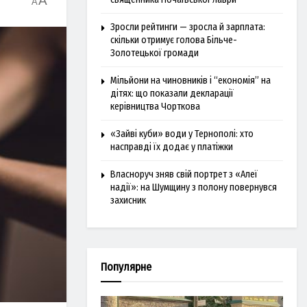
A
A
Зросли рейтинги — зросла й зарплата:
скільки отримує голова Більче-
Золотецької громади
Мільйони на чиновників і “економія” на
дітях: що показали декларації
керівництва Чорткова
«Зайві куби» води у Тернополі: хто
насправді їх додає у платіжки
Власноруч зняв свій портрет з «Алеї
надії»: на Шумщину з полону повернувся
захисник
Популярне