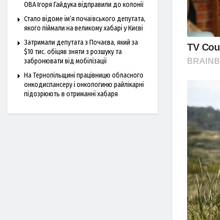
ОВА Ігоря Гайдука відправили до колонії
Стало відоме ім’я почаївського депутата,
якого піймали на великому хабарі у Києві
Затримали депутата з Почаєва, який за
$10 тис. обіцяв зняти з розшуку та
забронювати від мобілізації
На Тернопільщині працівницю обласного
онкодиспансеру і онкологиню райлікарні
підозрюють в отриманні хабаря