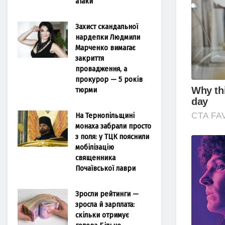
атаки
Захист скандальної
нардепки Людмили
Марченко вимагає
закриття
провадження, а
прокурор — 5 років
тюрми
На Тернопільщині
монаха забрали просто
з поля: у ТЦК пояснили
мобілізацію
священника
Почаївської лаври
Зросли рейтинги —
зросла й зарплата:
скільки отримує