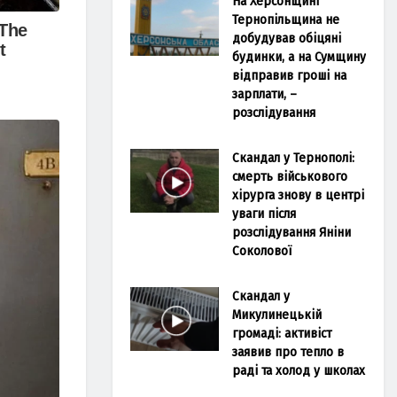
На Херсонщині
Тернопільщина не
добудував обіцяні
будинки, а на Сумщину
відправив гроші на
зарплати, –
розслідування
Скандал у Тернополі:
смерть військового
хірурга знову в центрі
уваги після
розслідування Яніни
Соколової
Скандал у
Микулинецькій
громаді: активіст
заявив про тепло в
раді та холод у школах