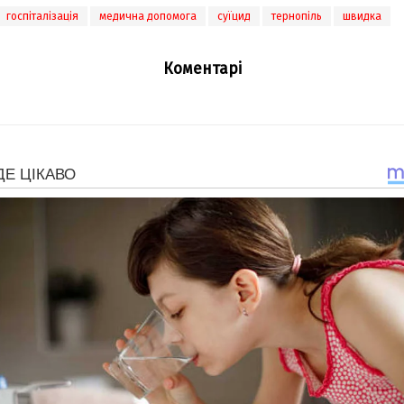
госпіталізація
медична допомога
суїцид
тернопіль
швидка
Коментарі