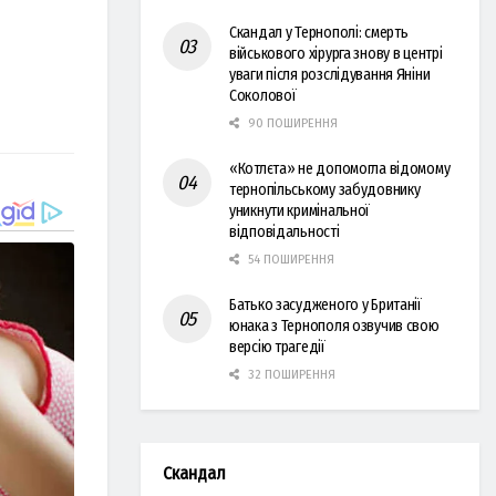
Скандал у Тернополі: смерть
військового хірурга знову в центрі
уваги після розслідування Яніни
Соколової
90 ПОШИРЕННЯ
«Котлєта» не допомогла відомому
тернопільському забудовнику
уникнути кримінальної
відповідальності
54 ПОШИРЕННЯ
Батько засудженого у Британії
юнака з Тернополя озвучив свою
версію трагедії
32 ПОШИРЕННЯ
Скандал