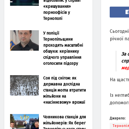
відеозапис у справі
«кришування»
порноофісів у
Тернополі
Сьогодні
У поліції
річної п
Тернопільщини
проходять масштабні
обшуки: керівнику
За 
слідчого управління
спр
оголосили підозру
мед
Соя під снігом: як
На щаст
державна дослідна
станція могла втратити
Із негли
мільйони на
«насіннєвому» врожаї
допомог
Човникова станція для
Джерело:
мільйонерів: Як берег
Тернопі
Тернопільського ставу