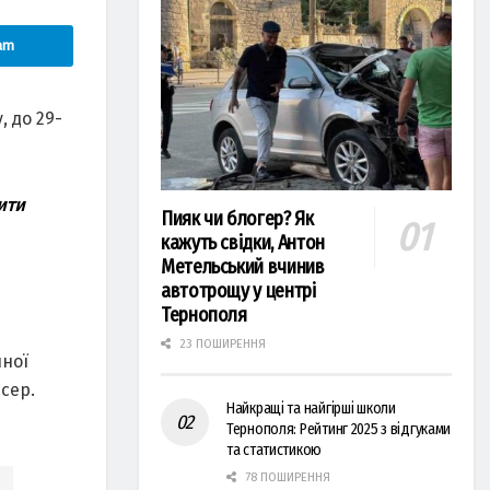
am
, до 29-
ити
Пияк чи блогер? Як
кажуть свідки, Антон
Метельський вчинив
автотрощу у центрі
Тернополя
23 ПОШИРЕННЯ
чної
сер.
Найкращі та найгірші школи
Тернополя: Рейтинг 2025 з відгуками
та статистикою
ф
78 ПОШИРЕННЯ