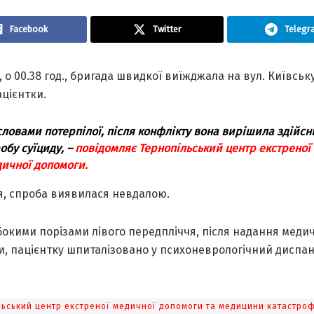
Facebook
Twitter
Telegr
, о 00.38 год., бригада швидкої виїжджала на вул. Київську
ацієнтки.
словами потерпілої, після конфлікту вона вирішила здійсн
обу суїциду, –
повідомляє Тернопільський центр екстреної
ичної допомоги.
я, спроба виявилася невдалою.
бокими порізами лівого передпліччя, після надання меди
и, пацієнтку шпиталізовано у психоневрологічний диспан
льський центр екстреної медичної допомоги та медицини катастро