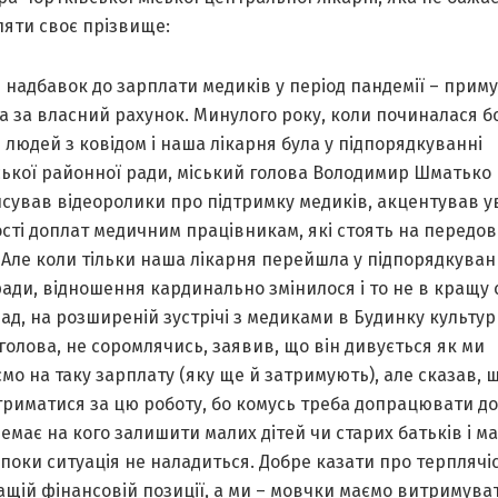
ляти своє прізвище:
 надбавок до зарплати медиків у період пандемії – прим
а за власний рахунок. Минулого року, коли починалася б
 людей з ковідом і наша лікарня була у підпорядкуванні
ської районної ради, міський голова Володимир Шматько
сував відеоролики про підтримку медиків, акцентував у
сті доплат медичним працівникам, які стоять на передов
 Але коли тільки наша лікарня перейшла у підпорядкува
ради, відношення кардинально змінилося і то не в кращу 
д, на розширеній зустрічі з медиками в Будинку культур
голова, не соромлячись, заявив, що він дивується як ми
о на таку зарплату (яку ще й затримують), але сказав, 
риматися за цю роботу, бо комусь треба допрацювати до 
емає на кого залишити малих дітей чи старих батьків і м
 поки ситуація не наладиться. Добре казати про терплячіс
ащій фінансовій позиції, а ми – мовчки маємо витримува