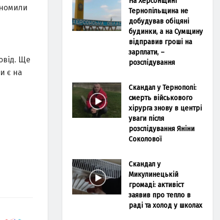
На Херсонщині
ономили
Тернопільщина не
добудував обіцяні
будинки, а на Сумщину
відправив гроші на
зарплати, –
овід. Ще
розслідування
и є на
Скандал у Тернополі:
смерть військового
хірурга знову в центрі
уваги після
розслідування Яніни
Соколової
Скандал у
Микулинецькій
громаді: активіст
заявив про тепло в
раді та холод у школах