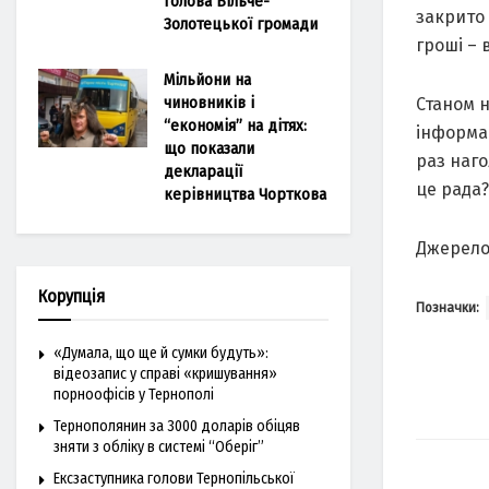
голова Більче-
закрито 
Золотецької громади
гроші – 
Мільйони на
чиновників і
Станом н
“економія” на дітях:
інформац
що показали
раз наго
декларації
це рада?
керівництва Чорткова
Джерело
Корупція
Позначки:
«Думала, що ще й сумки будуть»:
відеозапис у справі «кришування»
порноофісів у Тернополі
Тернополянин за 3000 доларів обіцяв
зняти з обліку в системі “Оберіг”
Ексзаступника голови Тернопільської