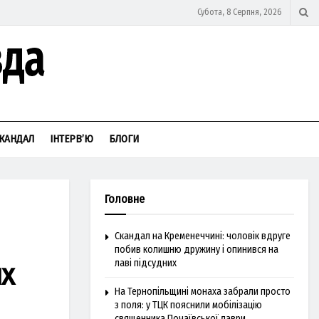
Субота, 8 Серпня, 2026
КАНДАЛ
ІНТЕРВ’Ю
БЛОГИ
Головне
Скандал на Кременеччині: чоловік вдруге
побив колишню дружину і опинився на
их
лаві підсудних
На Тернопільщині монаха забрали просто
з поля: у ТЦК пояснили мобілізацію
священника Почаївської лаври