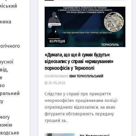
міський
вника
КОРУПЦІЯ
огічного
я
«Думала, що ще й сумки будуть»:
відеозапис у справі «кришування»
русної
порноофісів у Тернополі
від,
ОПУБЛІКОВАНО
ІВАН ТЕРНОПІЛЬСЬКИЙ
це
20.05.2026
во
тральний
Слідство у справі про прикриття
«порноофісів» працівниками поліції
ку
оприлюднило відеозаписи, на яких
фігуранти обговорюють передачу
могу
грошей за...
номію
аводське