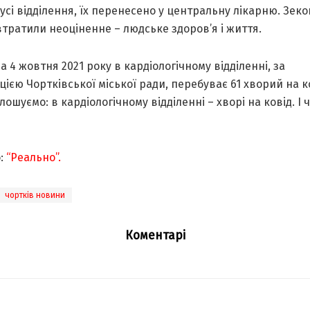
усі відділення, їх перенесено у центральну лікарню. Зек
втратили неоціненне – людське здоров’я і життя.
а 4 жовтня 2021 року в кардіологічному відділенні, за
ією Чортківської міської ради, перебуває 61 хворий на к
лошуємо: в кардіологічному відділенні – хворі на ковід. І ч
:
“Реально”.
чортків новини
Коментарі