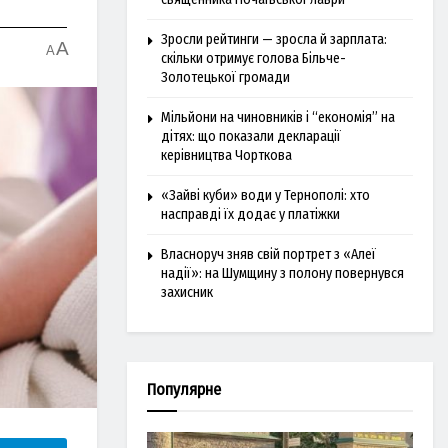
Зросли рейтинги — зросла й зарплата:
A
A
скільки отримує голова Більче-
Золотецької громади
Мільйони на чиновників і “економія” на
дітях: що показали декларації
керівництва Чорткова
«Зайві куби» води у Тернополі: хто
насправді їх додає у платіжки
Власноруч зняв свій портрет з «Алеї
надії»: на Шумщину з полону повернувся
захисник
Популярне