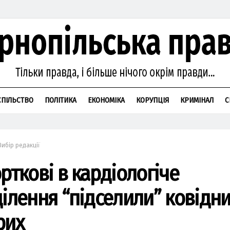
СПІЛЬСТВО
ПОЛІТИКА
ЕКОНОМІКА
КОРУПЦІЯ
КРИМІНАЛ
С
Вибір редакції
рткові в кардіологіче
ділення “підселили” ковідн
рих