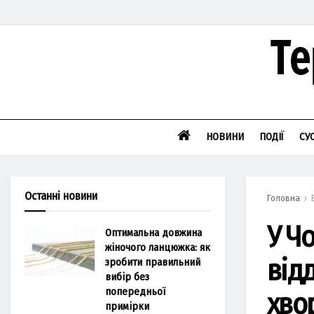
НОВИНИ
ПОДІЇ
СУ
Останні новини
Головна
У Чо
Оптимальна довжина
жіночого ланцюжка: як
від
зробити правильний
вибір без
попередньої
хво
примірки