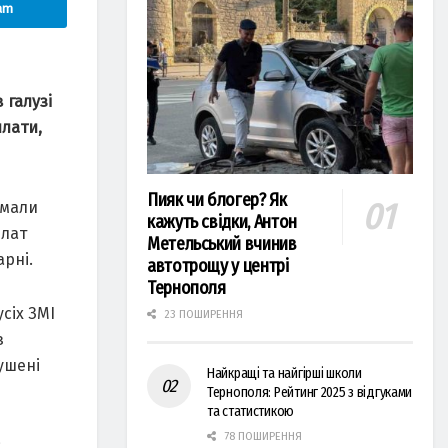
am
 галузі
плати,
Пияк чи блогер? Як
имали
кажуть свідки, Антон
плат
Метельський вчинив
арні.
автотрощу у центрі
Тернополя
сіх ЗМІ
23 ПОШИРЕННЯ
з
ушені
Найкращі та найгірші школи
Тернополя: Рейтинг 2025 з відгуками
та статистикою
78 ПОШИРЕННЯ
є