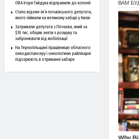
ОВА Ігоря Гайдука відправили до колонії
Стало відоме ім’я почаївського депутата,
якого піймали на великому хабарі у Києві
Затримали депутата з Почаєва, який за
$10 тис. обіцяв зняти з розшуку та
забронювати від мобілізації
На Тернопільщині працівницю обласного
онкодиспансеру і онкологиню райлікарні
підозрюють в отриманні хабаря