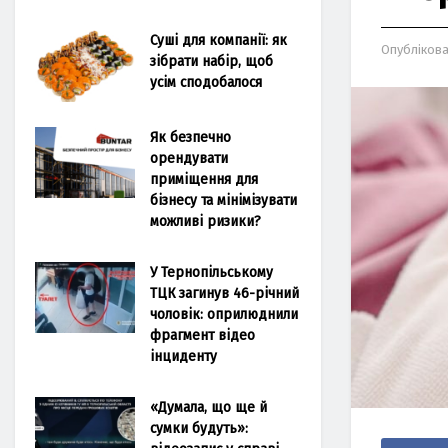
Суші для компанії: як
Опубліков
зібрати набір, щоб
усім сподобалося
Як безпечно
орендувати
приміщення для
бізнесу та мінімізувати
можливі ризики?
У Тернопільському
ТЦК загинув 46-річний
чоловік: оприлюднили
фрагмент відео
інциденту
«Думала, що ще й
сумки будуть»: