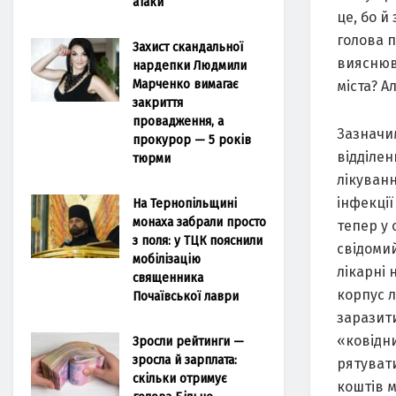
атаки
це, бо й
голова п
Захист скандальної
вияснюва
нардепки Людмили
Марченко вимагає
міста? А
закриття
провадження, а
Зазначим
прокурор — 5 років
відділен
тюрми
лікуван
інфекції
На Тернопільщині
монаха забрали просто
тепер у 
з поля: у ТЦК пояснили
свідоми
мобілізацію
лікарні
священника
корпус 
Почаївської лаври
заразити
«ковідни
Зросли рейтинги —
зросла й зарплата:
рятуват
скільки отримує
коштів 