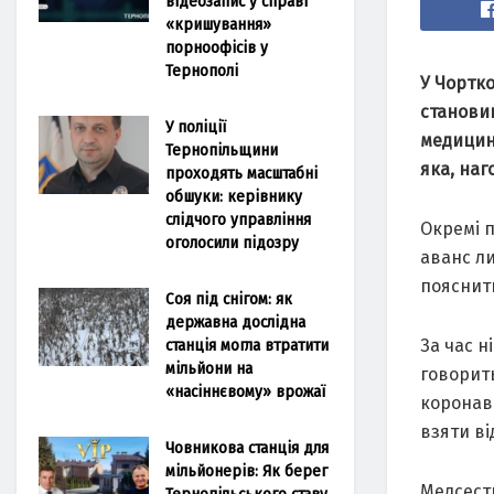
відеозапис у справі
«кришування»
порноофісів у
Тернополі
У Чортко
становищ
У поліції
медицини
Тернопільщини
яка, на
проходять масштабні
обшуки: керівнику
слідчого управління
Окремі п
оголосили підозру
аванс ли
пояснити
Соя під снігом: як
державна дослідна
станція могла втратити
За час н
мільйони на
говорить
«насіннєвому» врожаї
коронаві
взяти ві
Човникова станція для
мільйонерів: Як берег
Медсестр
Тернопільського ставу