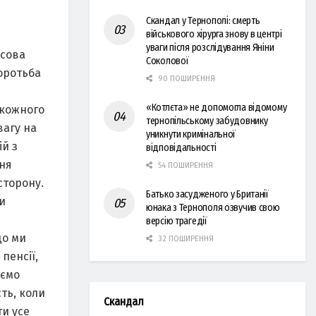
Скандал у Тернополі: смерть
військового хірурга знову в центрі
уваги після розслідування Яніни
усова
Соколової
оротьба
90 ПОШИРЕННЯ
«Котлєта» не допомогла відомому
 кожного
тернопільському забудовнику
вагу на
уникнути кримінальної
ій з
відповідальності
ння
54 ПОШИРЕННЯ
сторону.
Батько засудженого у Британії
и
юнака з Тернополя озвучив свою
версію трагедії
що ми
32 ПОШИРЕННЯ
пенсії,
аємо
ть, коли
Скандал
ти усе