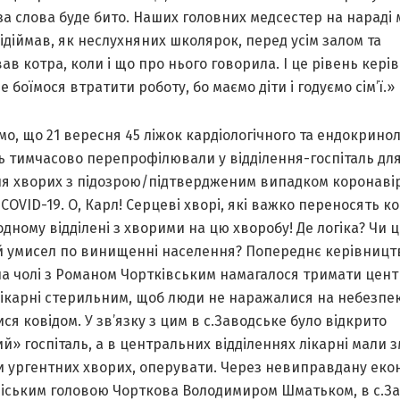
 за слова буде бито. Наших головних медсестер на нараді 
ідіймав, як неслухняних школярок, перед усім залом та
в котра, коли і що про нього говорила. І це рівень кері
ле боїмося втратити роботу, бо маємо діти і годуємо сім’ї.»
о, що 21 вересня 45 ліжок кардіологічного та ендокринол
ь тимчасово перепрофілювали у відділення-госпіталь дл
ня хворих з підозрою/підтвердженим випадком коронаві
 COVID-19. О, Карл! Серцеві хворі, які важко переносять ко
одному відділені з хворими на цю хворобу! Де логіка? Чи 
й умисел по винищенні населення? Попереднє керівницт
 на чолі з Романом Чортківським намагалося тримати цен
лікарні стерильним, щоб люди не наражалися на небезпе
ся ковідом. У зв’язку з цим в с.Заводське було відкрито
й» госпіталь, а в центральних відділеннях лікарні мали з
и ургентних хворих, оперувати. Через невиправдану еко
міським головою Чорткова Володимиром Шматьком, в с.З