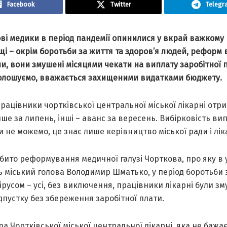
Facebook
Twitter
Telegr
ві медики в період пандемії опинилися у вкрай важкому
і – окрім боротьби за життя та здоров’я людей, реформ в
, вони змушені місяцями чекати на виплату заробітної 
голошуємо, вважається захищеними видатками бюджету.
рацівники чортківської центральної міської лікарні отр
ше за липень, інші – аванс за вересень. Вибірковість ви
 не можемо, це знає лише керівництво міської ради і лік
ібито реформування медичної галузі Чорткова, про яку в у
 міський голова Володимир Шматько, у період боротьби 
русом – усі, без виключення, працівники лікарні були зм
дпустку без збереження заробітної плати.
а Чортківської міської центральної лікарні, яка не бажа