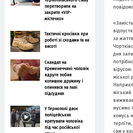
перетворили на
повідом
закрите «VIP-
містечко»
«Замість
відпустк
Тактичні кросівки при
за життя
роботі зі сходами та на
Чортків
висоті
дня запи
потрібно
Скандал на
Кременеччині: чоловік
вірусом.
вдруге побив
міської 
колишню дружину і
Наприкла
опинився на лаві
міський 
підсудних
виживаєм
мусимо т
У Тернополі двоє
поліцейських
комусь н
врятували чоловіка
терпіти,
під час російської
сам у кр