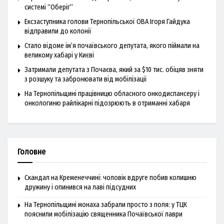
системі “Оберіг”
Ексзаступника голови Тернопільської ОВА Ігоря Гайдука
відправили до колонії
Стало відоме ім’я почаївського депутата, якого піймали на
великому хабарі у Києві
Затримали депутата з Почаєва, який за $10 тис. обіцяв зняти
з розшуку та забронювати від мобілізації
На Тернопільщині працівницю обласного онкодиспансеру і
онкологиню райлікарні підозрюють в отриманні хабаря
Головне
Скандал на Кременеччині: чоловік вдруге побив колишню
дружину і опинився на лаві підсудних
На Тернопільщині монаха забрали просто з поля: у ТЦК
пояснили мобілізацію священника Почаївської лаври