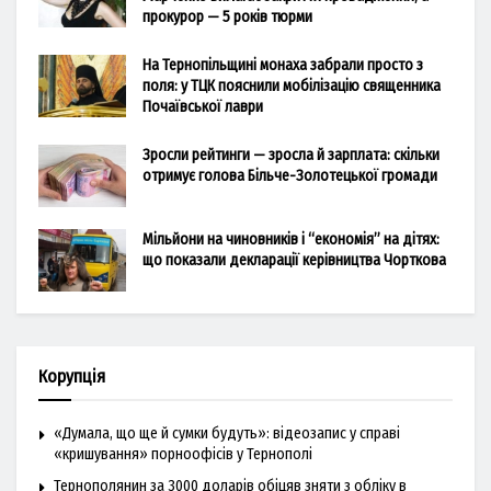
прокурор — 5 років тюрми
На Тернопільщині монаха забрали просто з
поля: у ТЦК пояснили мобілізацію священника
Почаївської лаври
Зросли рейтинги — зросла й зарплата: скільки
отримує голова Більче-Золотецької громади
Мільйони на чиновників і “економія” на дітях:
що показали декларації керівництва Чорткова
Корупція
«Думала, що ще й сумки будуть»: відеозапис у справі
«кришування» порноофісів у Тернополі
Тернополянин за 3000 доларів обіцяв зняти з обліку в