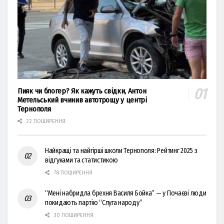
Пияк чи блогер? Як кажуть свідки, Антон
Метельський вчинив автотрощу у центрі
Тернополя
22 ПОШИРЕННЯ
Найкращі та найгірші школи Тернополя: Рейтинг 2025 з
відгуками та статистикою
78 ПОШИРЕННЯ
“Мені набридла брехня Василя Бойка” — у Почаєві люди
покидають партію “Слуга народу”
30 ПОШИРЕННЯ