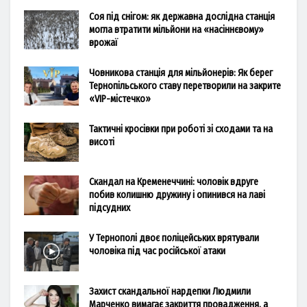
Соя під снігом: як державна дослідна станція
могла втратити мільйони на «насіннєвому»
врожаї
Човникова станція для мільйонерів: Як берег
Тернопільського ставу перетворили на закрите
«VIP-містечко»
Тактичні кросівки при роботі зі сходами та на
висоті
Скандал на Кременеччині: чоловік вдруге
побив колишню дружину і опинився на лаві
підсудних
У Тернополі двоє поліцейських врятували
чоловіка під час російської атаки
Захист скандальної нардепки Людмили
Марченко вимагає закриття провадження, а