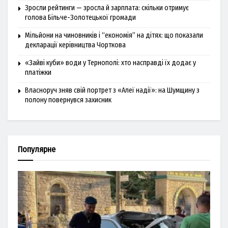
Зросли рейтинги — зросла й зарплата: скільки отримує
голова Більче-Золотецької громади
Мільйони на чиновників і “економія” на дітях: що показали
декларації керівництва Чорткова
«Зайві куби» води у Тернополі: хто насправді їх додає у
платіжки
Власноруч зняв свій портрет з «Алеї надії»: на Шумщину з
полону повернувся захисник
Популярне