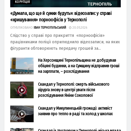
КОРУПЦІЯ
«Думала, що ще й сумки будуть»: відеозапис у справі
«кришування» порноофісів у Тернополі
ОПУБЛІКОВАНО
ІВАН ТЕРНОПІЛЬСЬКИЙ
20.05.2026
Слідство у справі про прикриття «порноофісів»
працівниками поліції оприлюднило відеозаписи, на яких
фігуранти обговорюють передачу грошей за...
На Херсонщині Тернопільщина не добудував
обіцяні будинки, а на Сумщину відправив гроші
на зарплати, – розслідування
Скандал у Тернополі: смерть військового
хірурга знову в центрі уваги після
розслідування Яніни Соколової
Скандал у Микулинецькій громаді: активіст
заявив про тепло в раді та холод у школах
Скандал із тротуаром у Тернополі: міська влада