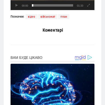
00:00
01:33
Позначки:
відео
військомат
план
Коментарі