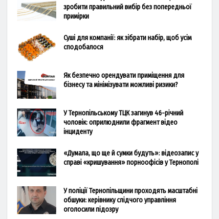
зробити правильний вибір без попередньої
примірки
Суші для компанії: як зібрати набір, щоб усім
сподобалося
Як безпечно орендувати приміщення для
бізнесу та мінімізувати можливі ризики?
У Тернопільському ТЦК загинув 46-річний
чоловік: оприлюднили фрагмент відео
інциденту
«Думала, що ще й сумки будуть»: відеозапис у
справі «кришування» порноофісів у Тернополі
У поліції Тернопільщини проходять масштабні
обшуки: керівнику слідчого управління
оголосили підозру