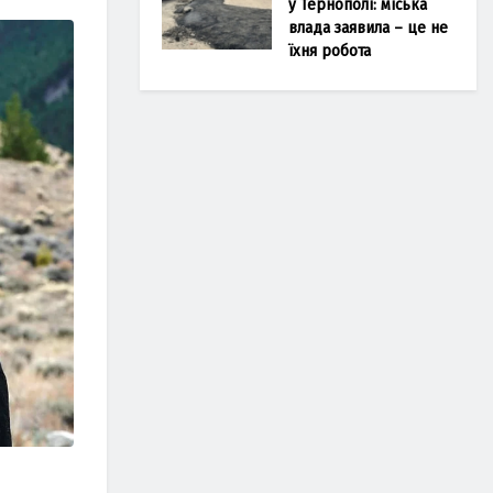
у Тернополі: міська
влада заявила – це не
їхня робота