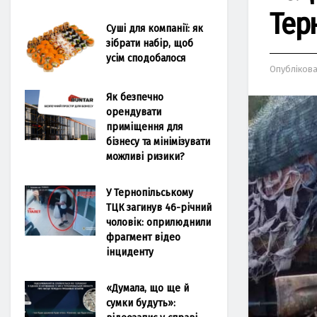
Тер
Суші для компанії: як
зібрати набір, щоб
усім сподобалося
Опубліков
Як безпечно
орендувати
приміщення для
бізнесу та мінімізувати
можливі ризики?
У Тернопільському
ТЦК загинув 46-річний
чоловік: оприлюднили
фрагмент відео
інциденту
«Думала, що ще й
сумки будуть»: