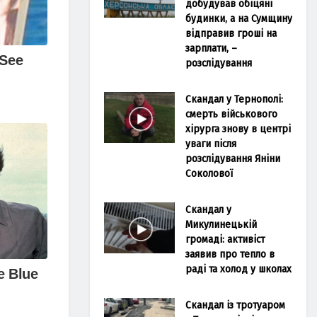
добудував обіцяні
будинки, а на Сумщину
відправив гроші на
зарплати, –
розслідування
Скандал у Тернополі:
смерть військового
хірурга знову в центрі
уваги після
розслідування Яніни
Соколової
Скандал у
Микулинецькій
громаді: активіст
заявив про тепло в
раді та холод у школах
Скандал із тротуаром