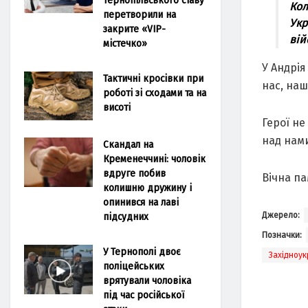
Кол
перетворили на
Укр
закрите «VIP-
вій
містечко»
У Андрія
Тактичні кросівки при
нас, наш
роботі зі сходами та на
висоті
Герої не
над нам
Скандал на
Кременеччині: чоловік
вдруге побив
Вічна па
колишню дружину і
опинився на лаві
підсудних
Джерело:
Позначки:
У Тернополі двоє
Західноук
поліцейських
врятували чоловіка
під час російської