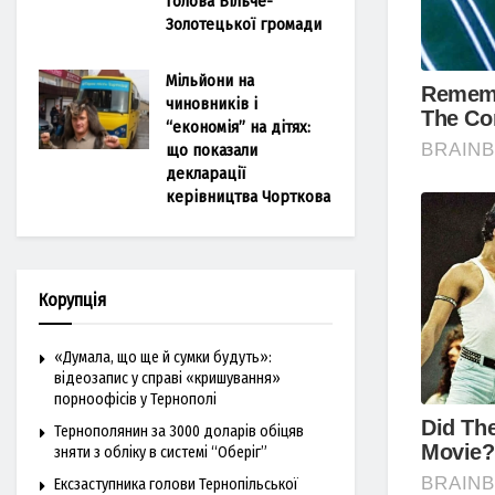
голова Більче-
Золотецької громади
Мільйони на
чиновників і
“економія” на дітях:
що показали
декларації
керівництва Чорткова
Корупція
«Думала, що ще й сумки будуть»:
відеозапис у справі «кришування»
порноофісів у Тернополі
Тернополянин за 3000 доларів обіцяв
зняти з обліку в системі “Оберіг”
Ексзаступника голови Тернопільської