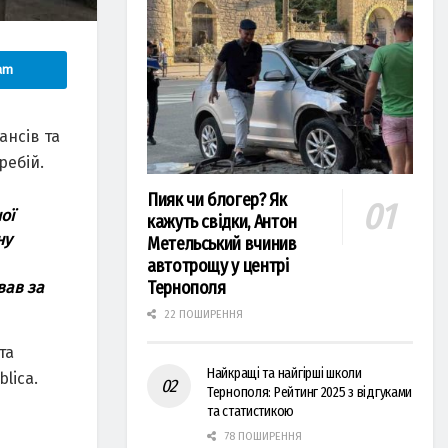
am
ансів та
ребій.
Пияк чи блогер? Як
ої
кажуть свідки, Антон
ну
Метельський вчинив
автотрощу у центрі
Тернополя
вав за
22 ПОШИРЕННЯ
та
Найкращі та найгірші школи
lica.
Тернополя: Рейтинг 2025 з відгуками
та статистикою
78 ПОШИРЕННЯ