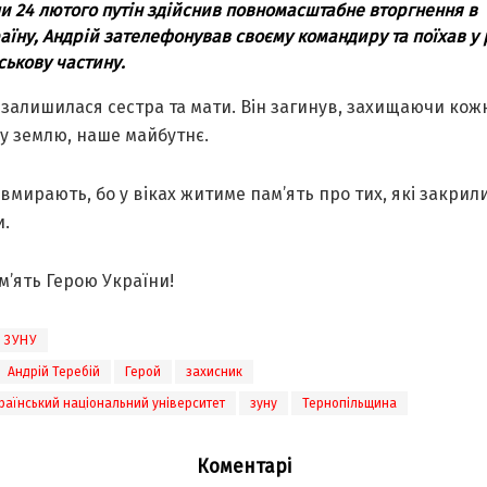
и 24 лютого путін здійснив повномасштабне вторгнення в
аїну, Андрій зателефонував своєму командиру та поїхав у 
ськову частину.
 залишилася сестра та мати. Він загинув, захищаючи кожн
у землю, наше майбутнє.
 вмирають, бо у віках житиме пам’ять про тих, які закрил
и.
м’ять Герою України!
ЗУНУ
Андрій Теребій
Герой
захисник
раїнський національний університет
зуну
Тернопільщина
Коментарі