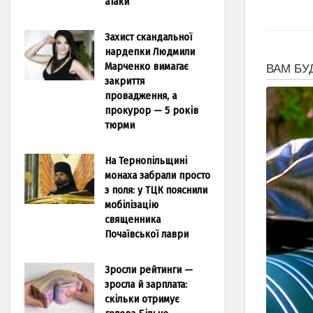
атаки
Захист скандальної
нардепки Людмили
Марченко вимагає
закриття
провадження, а
прокурор — 5 років
тюрми
На Тернопільщині
монаха забрали просто
з поля: у ТЦК пояснили
мобілізацію
священника
Почаївської лаври
Зросли рейтинги —
зросла й зарплата:
скільки отримує