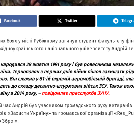
Facebook
Twitter
Telegr
их боях у місті Рубіжному загинув студент факультету фін
ахідноукраїнського національного університету Андрій Те
 народився 28 жовтня 1991 року і був ровесником незалежн
аїни. Тернополян з перших днів війни пішов захищати рід
лю. Він служив у 81-ій окремій аеромобільній бригаді, яка
дить до складу десантно-штурмових військ ЗСУ. Також вою
аїну з 2014 року, –
повідомляє пресслужба ЗУНУ.
 час Андрій був учасником громадського руху ветеранів 
ів «Захисти Україну» та громадської організації «Res_Pub
 Зброї».