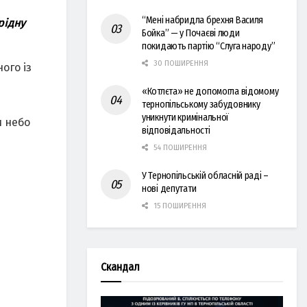
“Мені набридла брехня Василя
рідну
Бойка” — у Почаєві люди
покидають партію “Слуга народу”
30 ПОШИРЕННЯ
ого із
«Котлєта» не допомогла відомому
тернопільському забудовнику
уникнути кримінальної
и небо
відповідальності
54 ПОШИРЕННЯ
У Тернопільській обласній раді –
нові депутати
15 ПОШИРЕННЯ
Скандал