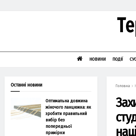
НОВИНИ
ПОДІЇ
СУ
Останні новини
Головна
Зах
Оптимальна довжина
жіночого ланцюжка: як
сту
зробити правильний
вибір без
попередньої
нац
примірки