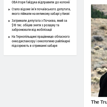
ОВА Ігоря Гайдука відправили до колонії
Стало відоме ім’я почаївського депутата,
якого піймали на великому хабарі у Києві
Затримали депутата з Почаєва, який за
$10 тис. обіцяв зняти з розшуку та
забронювати від мобілізації
На Тернопільщині працівницю обласного
онкодиспансеру і онкологиню райлікарні
підозрюють в отриманні хабаря