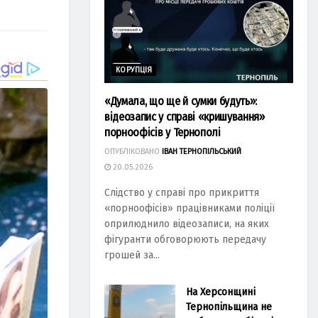
КОРУПЦІЯ
«Думала, що ще й сумки будуть»:
відеозапис у справі «кришування»
порноофісів у Тернополі
ОПУБЛІКОВАНО
ІВАН ТЕРНОПІЛЬСЬКИЙ
20.05.2026
Слідство у справі про прикриття
«порноофісів» працівниками поліції
оприлюднило відеозаписи, на яких
фігуранти обговорюють передачу
грошей за...
На Херсонщині
Тернопільщина не