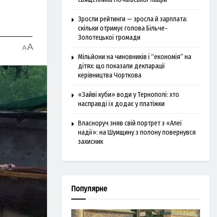
Зросли рейтинги — зросла й зарплата:
скільки отримує голова Більче-
Золотецької громади
A
A
Мільйони на чиновників і “економія” на
дітях: що показали декларації
керівництва Чорткова
«Зайві куби» води у Тернополі: хто
насправді їх додає у платіжки
Власноруч зняв свій портрет з «Алеї
надії»: на Шумщину з полону повернувся
захисник
Популярне