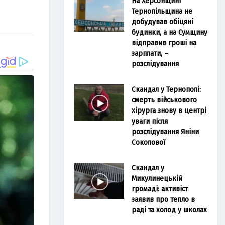
На Херсонщині
Тернопільщина не
добудував обіцяні
будинки, а на Сумщину
відправив гроші на
зарплати, –
розслідування
Скандал у Тернополі:
смерть військового
хірурга знову в центрі
уваги після
розслідування Яніни
Соколової
Скандал у
Микулинецькій
громаді: активіст
заявив про тепло в
раді та холод у школах