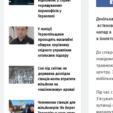
відеозапис у справі
«кришування»
порноофісів у
Тернополі
Декілька
встанов
У поліції
напад в 
Тернопільщини
в ізолят
проходять масштабні
обшуки: керівнику
слідчого управління
До співр
оголосили підозру
повідомл
травмою
Соя під снігом: як
центру. 
державна дослідна
мобільн
станція могла втратити
мільйони на
«насіннєвому» врожаї
Під час 
З’ясувал
Човникова станція для
зупинці 
мільйонерів: Як берег
маршрутк
Тернопільського ставу