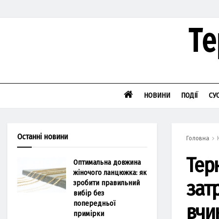
НОВИНИ
ПОДІЇ
СУ
Останні новини
Головна
Тер
Оптимальна довжина
жіночого ланцюжка: як
зат
зробити правильний
вибір без
попередньої
вчи
примірки