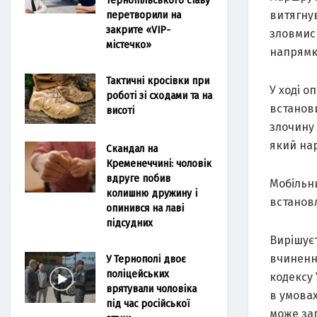
перетворили на
витягну
закрите «VIP-
зловмисн
містечко»
напрямк
Тактичні кросівки при
У ході о
роботі зі сходами та на
встанов
висоті
злочину
який нар
Скандал на
Кременеччині: чоловік
вдруге побив
Мобільни
колишню дружину і
встанов
опинився на лаві
підсудних
Вирішує
вчиненні
У Тернополі двоє
поліцейських
кодексу
врятували чоловіка
в умовах
під час російської
може заг