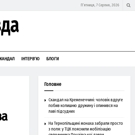
П’ятниця, 7 Серпня, 2026
КАНДАЛ
ІНТЕРВ’Ю
БЛОГИ
Головне
Скандал на Кременеччині: чоловік вдруге
побив колишню дружину і опинився на
за
лаві підсудних
На Тернопільщині монаха забрали просто
з поля: у ТЦК пояснили мобілізацію
священника Почаївської лаври