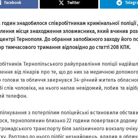
Facebook
Twitter
Telegr
 годин знадобилося співробітникам кримінальної поліції
лення місця знаходження зловмисника, який вчинив роз
центрі Тернополя. До обрання запобіжного заходу його п
ор тимчасового тримання відповідно до статті 208 КПК.
обітників Тернопільського райуправління поліції надійш
ення від лікарів про те, що до них за медичною допомог
 голови та обличчя звернувся 34-річний житель обласно
Зі слів чоловіка, на нього напав невідомий, побив та віді
ий телефон.
спілкування з потерпілим поліцейські встановили обстави
ося, тернополянин близько 22 години повертався додому 
громадського транспорту біля залізничного вокзалу очік
у. Раптово до нього підбіг незнайомець, вдарив в облич