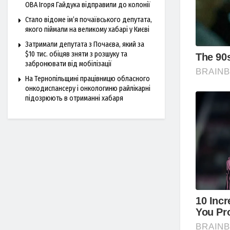
ОВА Ігоря Гайдука відправили до колонії
Стало відоме ім’я почаївського депутата,
якого піймали на великому хабарі у Києві
Затримали депутата з Почаєва, який за
$10 тис. обіцяв зняти з розшуку та
забронювати від мобілізації
На Тернопільщині працівницю обласного
онкодиспансеру і онкологиню райлікарні
підозрюють в отриманні хабаря