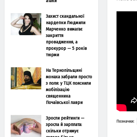
атаки
Захист скандальної
нардепки Людмили
Марченко вимагає
закриття
провадження, а
прокурор — 5 років
тюрми
На Тернопільщині
монаха забрали просто
з поля: у ТЦК пояснили
мобілізацію
священника
Почаївської лаври
Зросли рейтинги —
Позначки:
зросла й зарплата:
скільки отримує