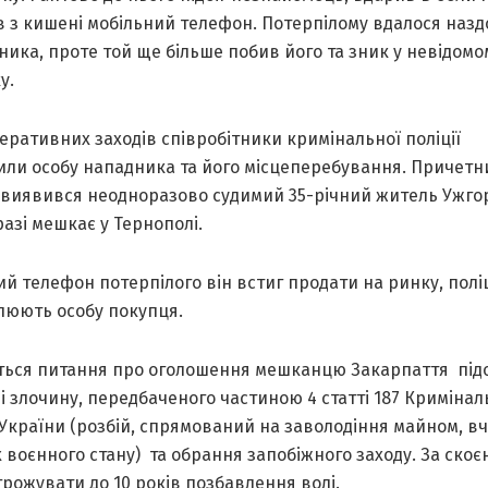
в з кишені мобільний телефон. Потерпілому вдалося назд
ика, проте той ще більше побив його та зник у невідомо
у.
перативних заходів співробітники кримінальної поліції
или особу нападника та його місцеперебування. Причетн
 виявився неодноразово судимий 35-річний житель Ужго
азі мешкає у Тернополі.
й телефон потерпілого він встиг продати на ринку, полі
люють особу покупця.
ться питання про оголошення мешканцю Закарпаття під
 злочину, передбаченого частиною 4 статті 187 Кримінал
 України (розбій, спрямований на заволодіння майном, в
 воєнного стану) та обрання запобіжного заходу. За скоє
рожувати до 10 років позбавлення волі.