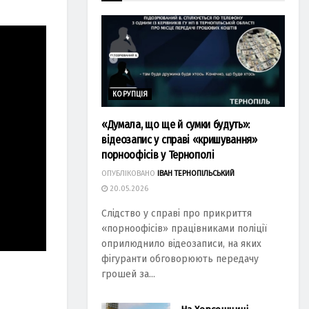
КОРУПЦІЯ
«Думала, що ще й сумки будуть»:
відеозапис у справі «кришування»
порноофісів у Тернополі
ОПУБЛІКОВАНО
ІВАН ТЕРНОПІЛЬСЬКИЙ
20.05.2026
Слідство у справі про прикриття
«порноофісів» працівниками поліції
оприлюднило відеозаписи, на яких
фігуранти обговорюють передачу
грошей за...