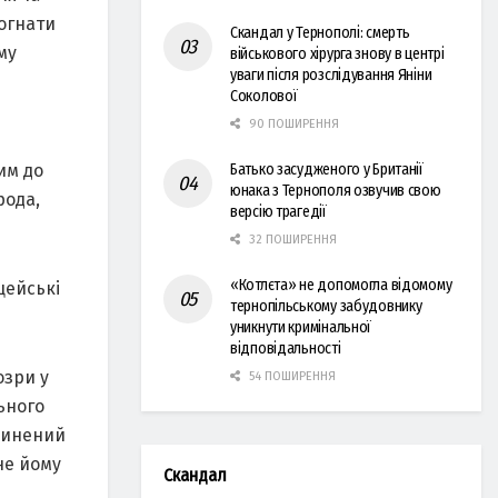
огнати
Скандал у Тернополі: смерть
му
військового хірурга знову в центрі
уваги після розслідування Яніни
Соколової
90 ПОШИРЕННЯ
им до
Батько засудженого у Британії
юнака з Тернополя озвучив свою
рода,
версію трагедії
32 ПОШИРЕННЯ
«Котлєта» не допомогла відомому
цейські
тернопільському забудовнику
уникнути кримінальної
відповідальності
озри у
54 ПОШИРЕННЯ
ьного
чинений
не йому
Скандал