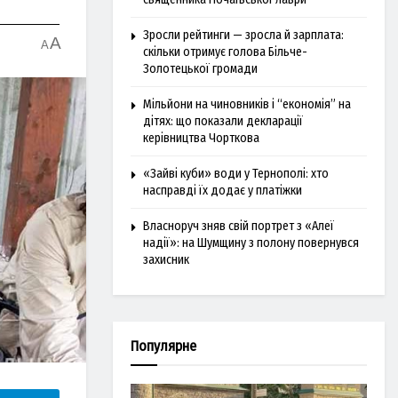
Зросли рейтинги — зросла й зарплата:
A
A
скільки отримує голова Більче-
Золотецької громади
Мільйони на чиновників і “економія” на
дітях: що показали декларації
керівництва Чорткова
«Зайві куби» води у Тернополі: хто
насправді їх додає у платіжки
Власноруч зняв свій портрет з «Алеї
надії»: на Шумщину з полону повернувся
захисник
Популярне