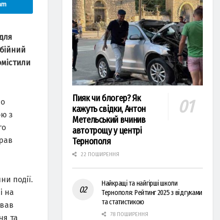
am
 для
бійний
омістили
Пияк чи блогер? Як
ло
кажуть свідки, Антон
ою з
Метельський вчинив
го
автотрощу у центрі
брав
Тернополя
22 ПОШИРЕННЯ
ни події.
Найкращі та найгірші школи
і на
Тернополя: Рейтинг 2025 з відгуками
та статистикою
ував
78 ПОШИРЕННЯ
чя та