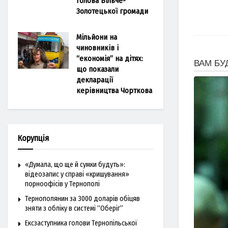
голова Більче-
Золотецької громади
Мільйони на
чиновників і
“економія” на дітях:
що показали
декларації
керівництва Чорткова
Корупція
«Думала, що ще й сумки будуть»:
відеозапис у справі «кришування»
порноофісів у Тернополі
Тернополянин за 3000 доларів обіцяв
зняти з обліку в системі “Оберіг”
Ексзаступника голови Тернопільської