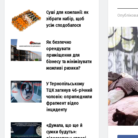
Суші для компанії: як
Опубліков
зібрати набір, щоб
усім сподобалося
Як безпечно
орендувати
приміщення для
бізнесу та мінімізувати
можливі ризики?
У Тернопільському
ТЦК загинув 46-річний
чоловік: оприлюднили
фрагмент відео
інциденту
«Думала, що ще й
сумки будуть»: