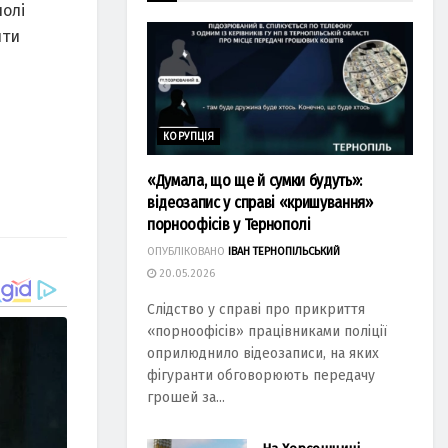
полі
ити
КОРУПЦІЯ
«Думала, що ще й сумки будуть»:
відеозапис у справі «кришування»
порноофісів у Тернополі
ОПУБЛІКОВАНО
ІВАН ТЕРНОПІЛЬСЬКИЙ
20.05.2026
Слідство у справі про прикриття
«порноофісів» працівниками поліції
оприлюднило відеозаписи, на яких
фігуранти обговорюють передачу
грошей за...