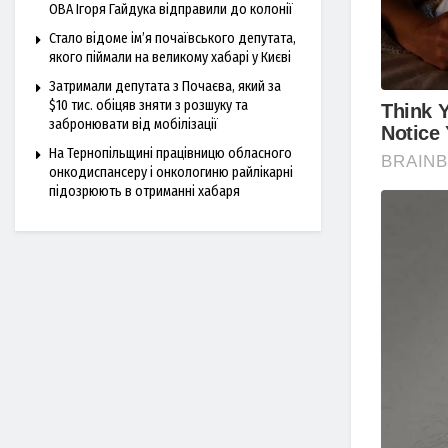
ОВА Ігоря Гайдука відправили до колонії
Стало відоме ім’я почаївського депутата,
якого піймали на великому хабарі у Києві
Затримали депутата з Почаєва, який за
$10 тис. обіцяв зняти з розшуку та
забронювати від мобілізації
На Тернопільщині працівницю обласного
онкодиспансеру і онкологиню райлікарні
підозрюють в отриманні хабаря