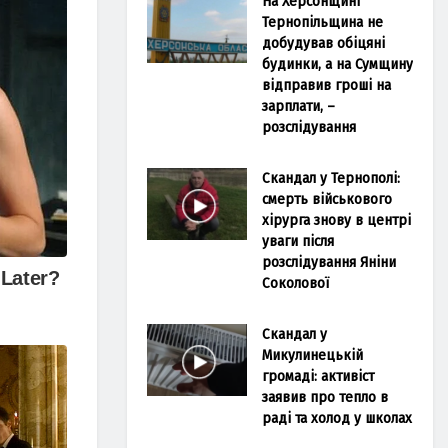
На Херсонщині
Тернопільщина не
добудував обіцяні
будинки, а на Сумщину
відправив гроші на
зарплати, –
розслідування
Скандал у Тернополі:
смерть військового
хірурга знову в центрі
уваги після
розслідування Яніни
Соколової
Скандал у
Микулинецькій
громаді: активіст
заявив про тепло в
раді та холод у школах