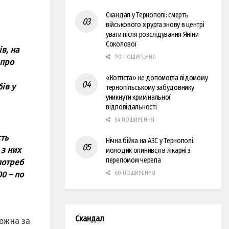
Скандал у Тернополі: смерть
військового хірурга знову в центрі
уваги після розслідування Яніни
Соколової
в, на
90 ПОШИРЕННЯ
 про
«Котлєта» не допомогла відомому
ів у
тернопільському забудовнику
уникнути кримінальної
відповідальності
54 ПОШИРЕННЯ
сть
Нічна бійка на АЗС у Тернополі:
 з них
молодик опинився в лікарні з
переломом черепа
потреб
0 – по
60 ПОШИРЕННЯ
Скандал
ожна за