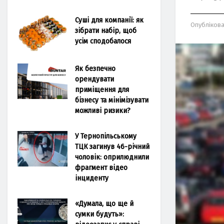
Суші для компанії: як
Опубліков
зібрати набір, щоб
усім сподобалося
Як безпечно
орендувати
приміщення для
бізнесу та мінімізувати
можливі ризики?
У Тернопільському
ТЦК загинув 46-річний
чоловік: оприлюднили
фрагмент відео
інциденту
«Думала, що ще й
сумки будуть»: