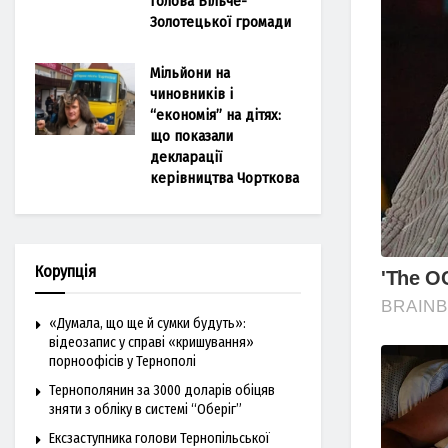
голова Більче-
Золотецької громади
Мільйони на
чиновників і
“економія” на дітях:
що показали
декларації
керівництва Чорткова
Корупція
«Думала, що ще й сумки будуть»:
відеозапис у справі «кришування»
порноофісів у Тернополі
Тернополянин за 3000 доларів обіцяв
зняти з обліку в системі “Оберіг”
Ексзаступника голови Тернопільської