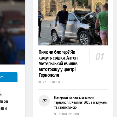
Пияк чи блогер? Як
кажуть свідки, Антон
Метельський вчинив
автотрощу у центрі
Тернополя
am
22 ПОШИРЕННЯ
й
Найкращі та найгірші школи
тара
Тернополя: Рейтинг 2025 з відгуками
та статистикою
ивши
78 ПОШИРЕННЯ