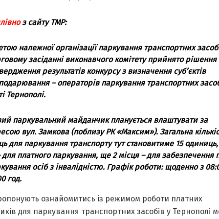
лівно
з сайту ТМР:
етою належної організації паркування транспортних засобі
говому засіданні виконавчого комітету прийнято рішення
вердження результатів конкурсу з визначення суб’єктів
подарювання – операторів паркування транспортних засоб
ті Тернополі.
ий паркувальний майданчик планується влаштувати за
есою вул. Замкова (поблизу РК «Максим»). Загальна кількі
ць для паркування транспорту тут становитиме 15 одиниць,
– для платного паркування, ще 2 місця – для забезпечення 
кування осіб з інвалідністю. Графік роботи: щоденно з 08:0
00 год.
ропонують ознайомитись із режимом роботи платних
иків для паркування транспортних засобів у Тернополі м