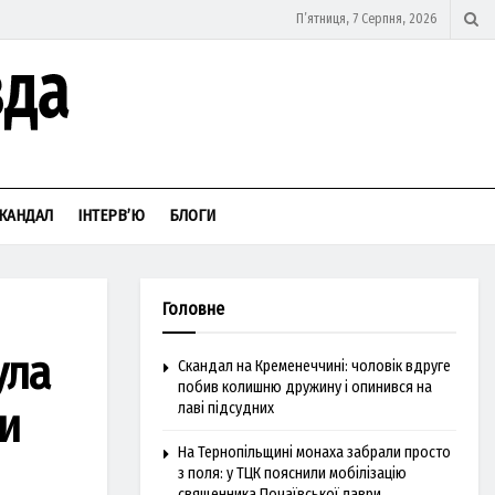
П’ятниця, 7 Серпня, 2026
КАНДАЛ
ІНТЕРВ’Ю
БЛОГИ
Головне
ула
Скандал на Кременеччині: чоловік вдруге
побив колишню дружину і опинився на
и
лаві підсудних
На Тернопільщині монаха забрали просто
з поля: у ТЦК пояснили мобілізацію
священника Почаївської лаври