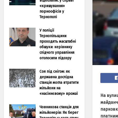
відеозапис у справі
«кришування»
порноофісів у
Тернополі
У поліції
Тернопільщини
проходять масштабні
обшуки: керівнику
слідчого управління
оголосили підозру
Соя під снігом: як
державна дослідна
станція могла втратити
мільйони на
«насіннєвому» врожаї
На вули
майданчи
Човникова станція для
парковк
мільйонерів: Як берег
платним
Тернопільського ставу