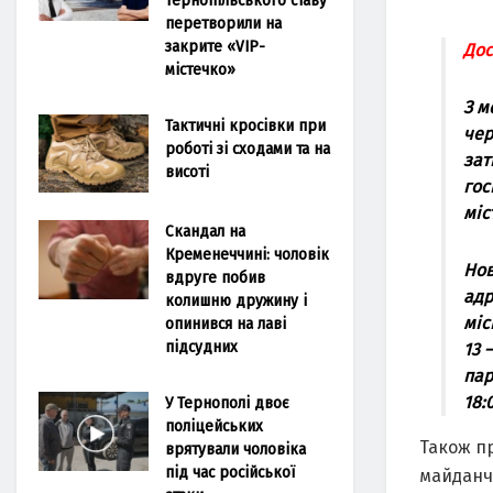
перетворили на
закрите «VIP-
Дос
містечко»
З м
Тактичні кросівки при
чер
роботі зі сходами та на
зат
висоті
гос
міс
Скандал на
Кременеччині: чоловік
Нов
вдруге побив
адр
колишню дружину і
міс
опинився на лаві
підсудних
13 
пар
18:
У Тернополі двоє
поліцейських
Також п
врятували чоловіка
під час російської
майданч