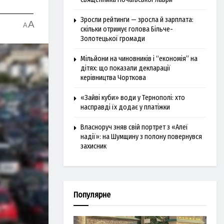
Зросли рейтинги — зросла й зарплата:
A
A
скільки отримує голова Більче-
Золотецької громади
Мільйони на чиновників і “економія” на
дітях: що показали декларації
керівництва Чорткова
«Зайві куби» води у Тернополі: хто
насправді їх додає у платіжки
Власноруч зняв свій портрет з «Алеї
надії»: на Шумщину з полону повернувся
захисник
Популярне