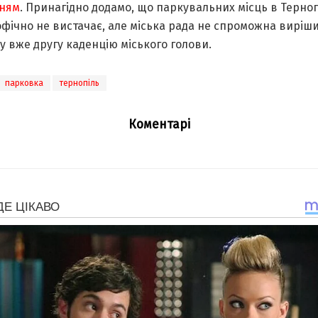
ням
. Принагідно додамо, що паркувальних місць в Терно
фічно не вистачає, але міська рада не спроможна виріш
 вже другу каденцію міського голови.
парковка
тернопіль
Коментарі