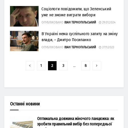
Соціологи повідомили, що Зеленський
уже не зможе виграти вибори
ОПУБЛІКОВАНО
ІВАН ТЕРНОПІЛЬСЬКИЙ
29.01.2024
В Україні нема суспільного запиту на зміну
влади, – Дмитро Посипанко
ОПУБЛІКОВАНО
ІВАН ТЕРНОПІЛЬСЬКИЙ
27.11.2023
1
2
3
…
8
Останні новини
Оптимальна довжина жіночого ланцюжка: як
зробити правильний вибір без попередньої