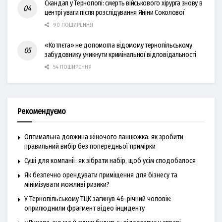
Скандал у Тернополі: смерть військового хірурга знову в
центрі уваги після розслідування Яніни Соколової
90 ПОШИРЕННЯ
«Котлєта» не допомогла відомому тернопільському
забудовнику уникнути кримінальної відповідальності
54 ПОШИРЕННЯ
Рекомендуємо
Оптимальна довжина жіночого ланцюжка: як зробити
правильний вибір без попередньої примірки
Суші для компанії: як зібрати набір, щоб усім сподобалося
Як безпечно орендувати приміщення для бізнесу та
мінімізувати можливі ризики?
У Тернопільському ТЦК загинув 46-річний чоловік:
оприлюднили фрагмент відео інциденту