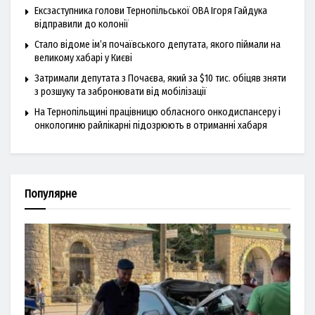
Ексзаступника голови Тернопільської ОВА Ігоря Гайдука
відправили до колонії
Стало відоме ім’я почаївського депутата, якого піймали на
великому хабарі у Києві
Затримали депутата з Почаєва, який за $10 тис. обіцяв зняти
з розшуку та забронювати від мобілізації
На Тернопільщині працівницю обласного онкодиспансеру і
онкологиню райлікарні підозрюють в отриманні хабаря
Популярне