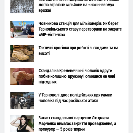
могла втратити мільйони на «насіннєвому»
врожаї
Човникова станція для мільйонерів: Як берег
Тернопільського ставу перетворили на закрите
«VIP-містечко»
Тактичні кросівки при роботі зі сходами та на
висоті
Скандал на Кременеччині: чоловік вдруге
побив колишню дружину і опинився на лаві
підсудних
У Тернополі двоє поліцейських врятували
чоловіка під час російської атаки
Захист скандальної нардепки Людмили
Марченко вимагає закриття провадження, а
прокурор — 5 років тюрми