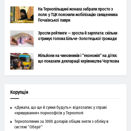
На Тернопільщині монаха забрали просто з
поля: у ТЦК пояснили мобілізацію священника
Почаївської лаври
Зросли рейтинги — зросла й зарплата: скільки
отримує голова Більче-Золотецької громади
Мільйони на чиновників і “економія” на дітях:
що показали декларації керівництва Чорткова
Корупція
«Думала, що ще й сумки будуть»: відеозапис у справі
«кришування» порноофісів у Тернополі
Тернополянин за 3000 доларів обіцяв зняти з обліку в
системі “Оберіг”