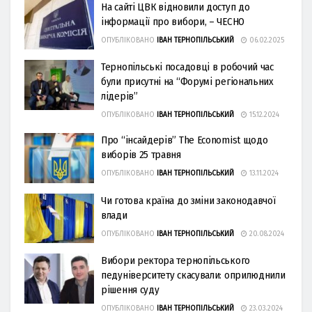
На сайті ЦВК відновили доступ до
інформації про вибори, – ЧЕСНО
ОПУБЛІКОВАНО
ІВАН ТЕРНОПІЛЬСЬКИЙ
06.02.2025
Тернопільські посадовці в робочий час
були присутні на “Форумі регіональних
лідерів”
ОПУБЛІКОВАНО
ІВАН ТЕРНОПІЛЬСЬКИЙ
15.12.2024
Про “інсайдерів” The Economist щодо
виборів 25 травня
ОПУБЛІКОВАНО
ІВАН ТЕРНОПІЛЬСЬКИЙ
13.11.2024
Чи готова країна до зміни законодавчої
влади
ОПУБЛІКОВАНО
ІВАН ТЕРНОПІЛЬСЬКИЙ
20.08.2024
Вибори ректора тернопільського
педуніверситету скасували: оприлюднили
рішення суду
ОПУБЛІКОВАНО
ІВАН ТЕРНОПІЛЬСЬКИЙ
23.03.2024