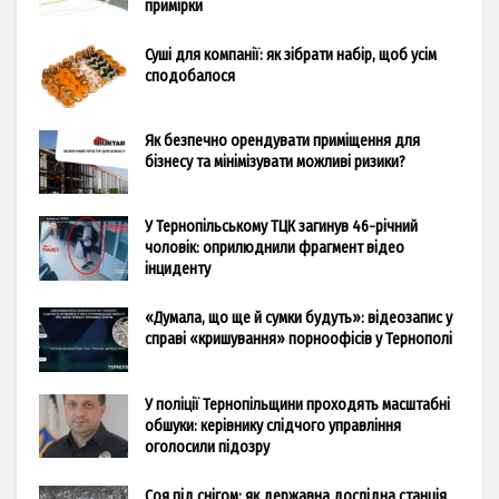
примірки
Суші для компанії: як зібрати набір, щоб усім
сподобалося
Як безпечно орендувати приміщення для
бізнесу та мінімізувати можливі ризики?
У Тернопільському ТЦК загинув 46-річний
чоловік: оприлюднили фрагмент відео
інциденту
«Думала, що ще й сумки будуть»: відеозапис у
справі «кришування» порноофісів у Тернополі
У поліції Тернопільщини проходять масштабні
обшуки: керівнику слідчого управління
оголосили підозру
Соя під снігом: як державна дослідна станція