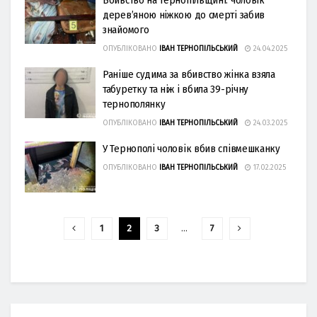
Вбивство на Тернопільщині: чоловік
дерев’яною ніжкою до смерті забив
знайомого
ОПУБЛІКОВАНО
ІВАН ТЕРНОПІЛЬСЬКИЙ
24.04.2025
Раніше судима за вбивство жінка взяла
табуретку та ніж і вбила 39-річну
тернополянку
ОПУБЛІКОВАНО
ІВАН ТЕРНОПІЛЬСЬКИЙ
24.03.2025
У Тернополі чоловік вбив співмешканку
ОПУБЛІКОВАНО
ІВАН ТЕРНОПІЛЬСЬКИЙ
17.02.2025
1
2
3
…
7