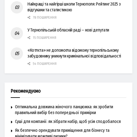
Найкращі та найгірші школи Тернополя: Рейтинг 2025 з
відгуками та статистикою
78 ПОШИРЕННЯ
У Тернопільській обласній раді – нові депутати
15 ПОШИРЕННЯ
«Котлєта» не допомогла відомому тернопільському
забудовнику уникнути кримінальної відповідальності
54 ПОШИРЕННЯ
Рекомендуємо
Оптимальна довжина жіночого ланцюжка: як зробити
правильний вибір без попередньої примірки
Суші для компанії: як зібрати набір, щоб усім сподобалося
Як безпечно орендувати приміщення для бізнесу та
мінімізувати можливі ризики?