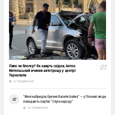
Пияк чи блогер? Як кажуть свідки, Антон
Метельський вчинив автотрощу у центрі
Тернополя
22 ПОШИРЕННЯ
“Мені набридла брехня Василя Бойка” — у Почаєві люди
покидають партію “Слуга народу”
30 ПОШИРЕННЯ