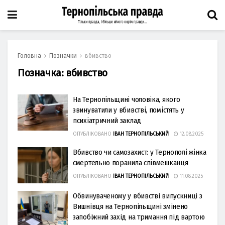
Головна
Позначки
вбивство
Позначка:
вбивство
На Тернопільщині чоловіка, якого
звинуватили у вбивстві, помістять у
психіатричний заклад
ОПУБЛІКОВАНО
ІВАН ТЕРНОПІЛЬСЬКИЙ
12.08.2025
Вбивство чи самозахист: у Тернополі жінка
смертельно поранила співмешканця
ОПУБЛІКОВАНО
ІВАН ТЕРНОПІЛЬСЬКИЙ
11.08.2025
Обвинуваченому у вбивствi випускницi з
Вишнiвця на Тернопiльщинi змiнено
запобiжний захiд на тримання пiд вартою