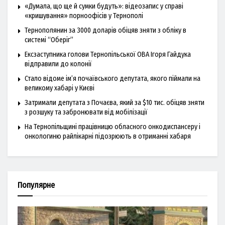
«Думала, що ще й сумки будуть»: відеозапис у справі
«кришування» порноофісів у Тернополі
Тернополянин за 3000 доларів обіцяв зняти з обліку в
системі “Оберіг”
Ексзаступника голови Тернопільської ОВА Ігоря Гайдука
відправили до колонії
Стало відоме ім’я почаївського депутата, якого піймали на
великому хабарі у Києві
Затримали депутата з Почаєва, який за $10 тис. обіцяв зняти
з розшуку та забронювати від мобілізації
На Тернопільщині працівницю обласного онкодиспансеру і
онкологиню райлікарні підозрюють в отриманні хабаря
Популярне