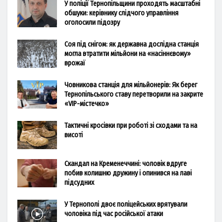
У поліції Тернопільщини проходять масштабні
обшуки: керівнику слідчого управління
оголосили підозру
Соя під снігом: як державна дослідна станція
могла втратити мільйони на «насіннєвому»
врожаї
Човникова станція для мільйонерів: Як берег
Тернопільського ставу перетворили на закрите
«VIP-містечко»
Тактичні кросівки при роботі зі сходами та на
висоті
Скандал на Кременеччині: чоловік вдруге
побив колишню дружину і опинився на лаві
підсудних
У Тернополі двоє поліцейських врятували
чоловіка під час російської атаки