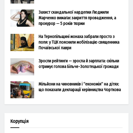
Захист скандальної нардепки Людмили
Марченко вимагає закриття провадження, а
прокурор — 5 років тюрми
На Тернопільщині монаха забрали просто з
поля: у ТЦК пояснили мобілізацію священника
Почаївської лаври
Зросли рейтинги — зросла й зарплата: скільки
отримує голова Більче-Золотецької громади
Мільйони на чиновників і “економія” на дітях:
що показали декларації керівництва Чорткова
Корупція