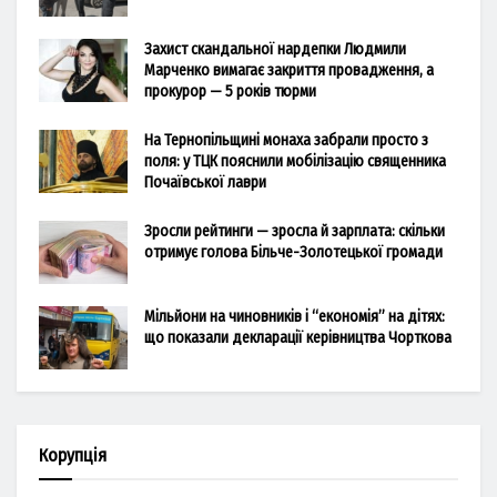
Захист скандальної нардепки Людмили
Марченко вимагає закриття провадження, а
прокурор — 5 років тюрми
На Тернопільщині монаха забрали просто з
поля: у ТЦК пояснили мобілізацію священника
Почаївської лаври
Зросли рейтинги — зросла й зарплата: скільки
отримує голова Більче-Золотецької громади
Мільйони на чиновників і “економія” на дітях:
що показали декларації керівництва Чорткова
Корупція