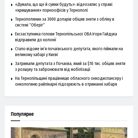
«Думала, що ще й сумки будуть»: відеозапис у справі
«кришування» порноофісів у Тернополі
Тернополянин за 3000 доларів обіцяв зняти з обліку в
системі “Оберіг”
Ексзаступника голови Тернопільської ОВА Ігоря Гайдука
відправили до колонії
Стало відоме ім’я почаївського депутата, якого піймали на
великому хабарі у Києві
Затримали депутата з Почаєва, який за $10 тис. обіцяв зняти
з розшуку та забронювати від мобілізації
На Тернопільщині працівницю обласного онкодиспансеру і
онкологиню райлікарні підозрюють в отриманні хабаря
Популярне