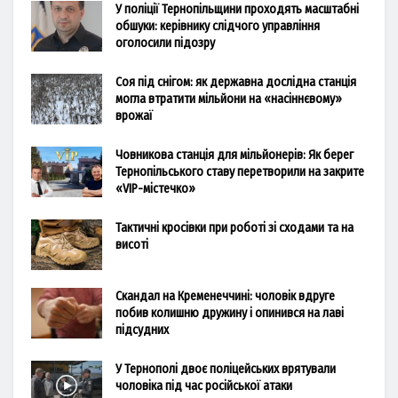
У поліції Тернопільщини проходять масштабні
обшуки: керівнику слідчого управління
оголосили підозру
Соя під снігом: як державна дослідна станція
могла втратити мільйони на «насіннєвому»
врожаї
Човникова станція для мільйонерів: Як берег
Тернопільського ставу перетворили на закрите
«VIP-містечко»
Тактичні кросівки при роботі зі сходами та на
висоті
Скандал на Кременеччині: чоловік вдруге
побив колишню дружину і опинився на лаві
підсудних
У Тернополі двоє поліцейських врятували
чоловіка під час російської атаки