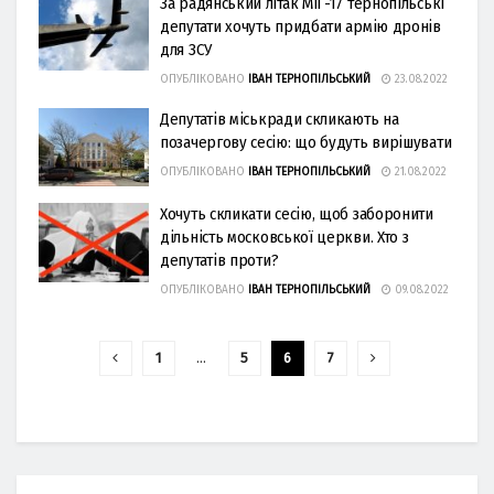
За радянський літак МіГ-17 тернопільські
депутати хочуть придбати армію дронів
для ЗСУ
ОПУБЛІКОВАНО
ІВАН ТЕРНОПІЛЬСЬКИЙ
23.08.2022
Депутатів міськради скликають на
позачергову сесію: що будуть вирішувати
ОПУБЛІКОВАНО
ІВАН ТЕРНОПІЛЬСЬКИЙ
21.08.2022
Хочуть скликати сесію, щоб заборонити
дільність московської церкви. Хто з
депутатів проти?
ОПУБЛІКОВАНО
ІВАН ТЕРНОПІЛЬСЬКИЙ
09.08.2022
1
…
5
6
7