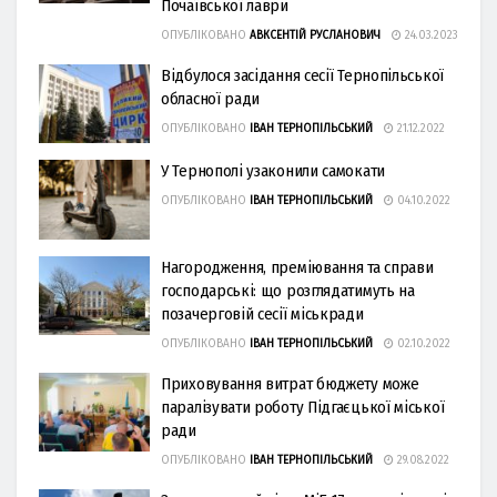
Почаївської лаври
ОПУБЛІКОВАНО
АВКСЕНТІЙ РУСЛАНОВИЧ
24.03.2023
Відбулося засідання сесії Тернопільської
обласної ради
ОПУБЛІКОВАНО
ІВАН ТЕРНОПІЛЬСЬКИЙ
21.12.2022
У Тернополі узаконили самокати
ОПУБЛІКОВАНО
ІВАН ТЕРНОПІЛЬСЬКИЙ
04.10.2022
Нагородження, преміювання та справи
господарські: що розглядатимуть на
позачерговій сесії міськради
ОПУБЛІКОВАНО
ІВАН ТЕРНОПІЛЬСЬКИЙ
02.10.2022
Приховування витрат бюджету може
паралізувати роботу Підгаєцької міської
ради
ОПУБЛІКОВАНО
ІВАН ТЕРНОПІЛЬСЬКИЙ
29.08.2022