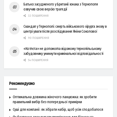
Батько засудженого у Британії юнака з Тернополя
озвучив свою версію трагедії
32 ПОШИРЕННЯ
Скандал у Тернополі: смерть військового хірурга знову в
центрі уваги після розслідування Яніни Соколової
90 ПОШИРЕННЯ
«Котлєта» не допомогла відомому тернопільському
забудовнику уникнути кримінальної відповідальності
54 ПОШИРЕННЯ
Рекомендуємо
Оптимальна довжина жіночого ланцюжка: як зробити
правильний вибір без попередньої примірки
Суші для компанії: як зібрати набір, щоб усім сподобалося