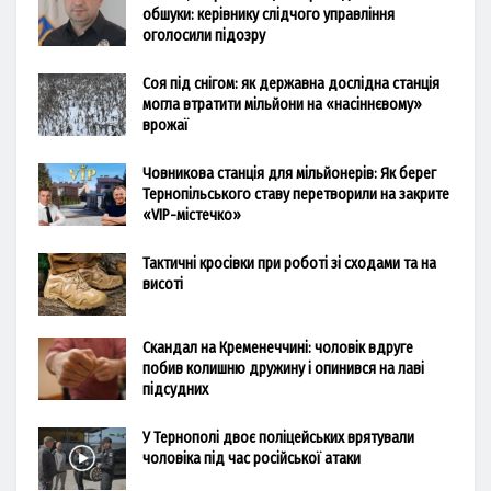
обшуки: керівнику слідчого управління
оголосили підозру
Соя під снігом: як державна дослідна станція
могла втратити мільйони на «насіннєвому»
врожаї
Човникова станція для мільйонерів: Як берег
Тернопільського ставу перетворили на закрите
«VIP-містечко»
Тактичні кросівки при роботі зі сходами та на
висоті
Скандал на Кременеччині: чоловік вдруге
побив колишню дружину і опинився на лаві
підсудних
У Тернополі двоє поліцейських врятували
чоловіка під час російської атаки