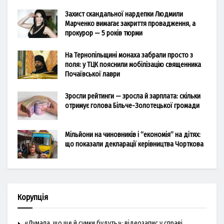
Захист скандальної нардепки Людмили
Марченко вимагає закриття провадження, а
прокурор — 5 років тюрми
На Тернопільщині монаха забрали просто з
поля: у ТЦК пояснили мобілізацію священника
Почаївської лаври
Зросли рейтинги — зросла й зарплата: скільки
отримує голова Більче-Золотецької громади
Мільйони на чиновників і “економія” на дітях:
що показали декларації керівництва Чорткова
Корупція
«Думала, що ще й сумки будуть»: відеозапис у справі