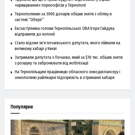
«кришування» порноофісів у Тернополі
Тернополянин за 3000 доларів обіцяв зняти з обліку в
системі “Оберіг”
Ексзаступника голови Тернопільської ОВА Ігоря Гайдука
відправили до колонії
Стало відоме ім’я почаївського депутата, якого піймали на
великому хабарі у Києві
Затримали депутата з Почаєва, який за $10 тис. обіцяв зняти
з розшуку та забронювати від мобілізації
На Тернопільщині працівницю обласного онкодиспансеру і
онкологиню райлікарні підозрюють в отриманні хабаря
Популярне