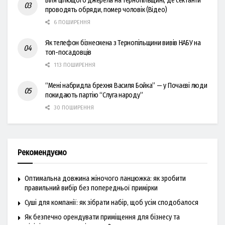
Біля цілющого джерела на Тернопільщині, де сектанти
проводять обряди, помер чоловік (Відео)
6 ПОШИРЕННЯ
Як телефон бізнесмена з Тернопільщини вивів НАБУ на
топ-посадовців
113 ПОШИРЕННЯ
“Мені набридла брехня Василя Бойка” — у Почаєві люди
покидають партію “Слуга народу”
30 ПОШИРЕННЯ
Рекомендуємо
Оптимальна довжина жіночого ланцюжка: як зробити
правильний вибір без попередньої примірки
Суші для компанії: як зібрати набір, щоб усім сподобалося
Як безпечно орендувати приміщення для бізнесу та