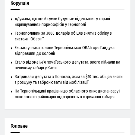
Корупція
«Думала, що ще й сумки будуть»: відеозапис у справі
«кришування» порноофісів у Тернополі
Тернополянин за 3000 доларів обіцяв зняти з обліку в
системі “Оберіг”
Ексзаступника голови Тернопільської ОВА Ігоря Гайдука
відправили до колонії
Стало відоме ім’я почаївського депутата, якого піймали на
великому хабарі у Києві
Затримали депутата з Почаєва, який за $10 тис. обіцяв зняти
з розшуку та забронювати від мобілізації
На Тернопільщині працівницю обласного онкодиспансеру і
онкологиню райлікарні підозрюють в отриманні хабаря
Головне