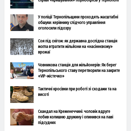
справі «кришування» порноофісів у Тернополі
У поліції Тернопільщини проходять масштабні
обшуки: керівнику слідчого управління
оголосили підозру
Соя під снігом: як державна дослідна станція
могла втратити мільйони на «насіннєвому»
врожаї
Човникова станція для мільйонерів: Як берег
Тернопільського ставу перетворили на закрите
«VIP-містечко»
Тактичні кросівки при роботі зі сходами та на
висоті
Скандал на Кременеччині: чоловік вдруге
побив колишню дружину і опинився на лаві
підсудних