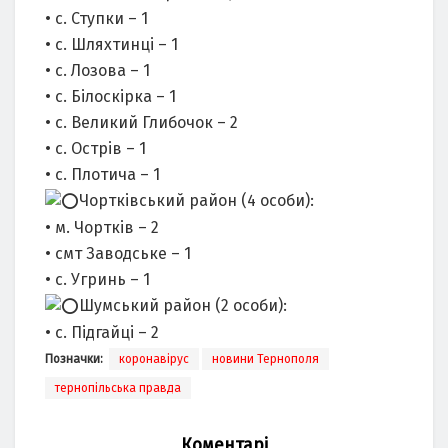
• с. Ступки – 1
• с. Шляхтинці – 1
• с. Лозова – 1
• с. Білоскірка – 1
• с. Великий Глибочок – 2
• с. Острів – 1
• с. Плотича – 1
Чортківський район (4 особи):
• м. Чортків – 2
• смт Заводське – 1
• с. Угринь – 1
Шумський район (2 особи):
• с. Підгайці – 2
Позначки:
коронавірус
новини Тернополя
тернопільська правда
Коментарі