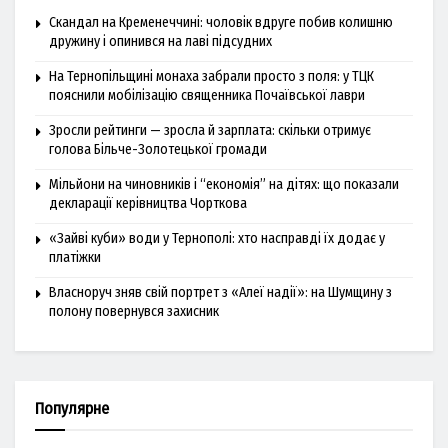
Скандал на Кременеччині: чоловік вдруге побив колишню
дружину і опинився на лаві підсудних
На Тернопільщині монаха забрали просто з поля: у ТЦК
пояснили мобілізацію священника Почаївської лаври
Зросли рейтинги — зросла й зарплата: скільки отримує
голова Більче-Золотецької громади
Мільйони на чиновників і “економія” на дітях: що показали
декларації керівництва Чорткова
«Зайві куби» води у Тернополі: хто насправді їх додає у
платіжки
Власноруч зняв свій портрет з «Алеї надії»: на Шумщину з
полону повернувся захисник
Популярне