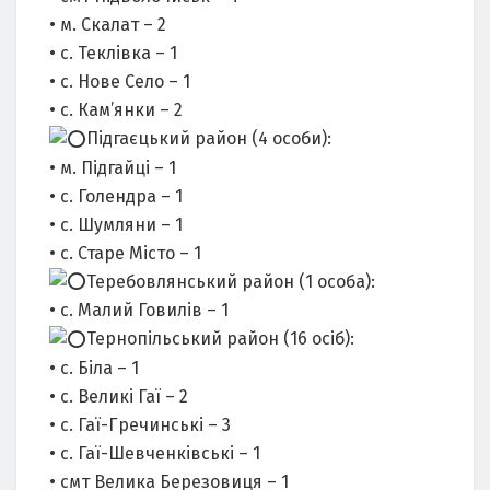
• м. Скалат – 2
• с. Теклівка – 1
• с. Нове Село – 1
• с. Кам’янки – 2
Підгаєцький район (4 особи):
• м. Підгайці – 1
• с. Голендра – 1
• с. Шумляни – 1
• с. Старе Місто – 1
Теребовлянський район (1 особа):
• с. Малий Говилів – 1
Тернопільський район (16 осіб):
• с. Біла – 1
• с. Великі Гаї – 2
• с. Гаї-Гречинські – 3
• с. Гаї-Шевченківські – 1
• смт Велика Березовиця – 1