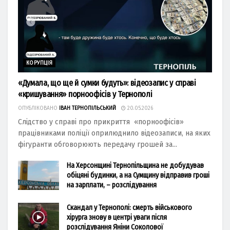
КОРУПЦІЯ
«Думала, що ще й сумки будуть»: відеозапис у справі
«кришування» порноофісів у Тернополі
ОПУБЛІКОВАНО
ІВАН ТЕРНОПІЛЬСЬКИЙ
20.05.2026
Слідство у справі про прикриття «порноофісів»
працівниками поліції оприлюднило відеозаписи, на яких
фігуранти обговорюють передачу грошей за...
На Херсонщині Тернопільщина не добудував
обіцяні будинки, а на Сумщину відправив гроші
на зарплати, – розслідування
Скандал у Тернополі: смерть військового
хірурга знову в центрі уваги після
розслідування Яніни Соколової