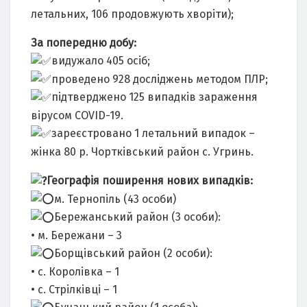
летальних, 106 продовжують хворіти);
За попередню добу:
видужало 405 осіб;
проведено 928 досліджень методом ПЛР;
підтверджено 125 випадків зараження
вірусом COVID-19.
зареєстровано 1 летальний випадок –
жінка 80 р. Чортківський район с. Угринь.
Географія поширення нових випадків:
м. Тернопіль (43 особи)
Бережанський район (3 особи):
• м. Бережани – 3
Борщівський район (2 особи):
• с. Королівка – 1
• с. Стрілківці – 1