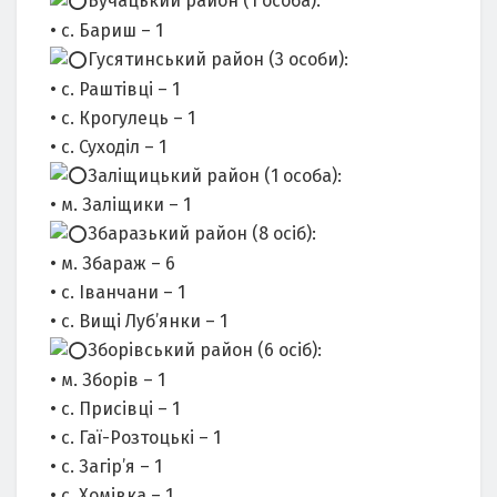
Бучацький район (1 особа):
• с. Бариш – 1
Гусятинський район (3 особи):
• с. Раштівці – 1
• с. Крогулець – 1
• с. Суходіл – 1
Заліщицький район (1 особа):
• м. Заліщики – 1
Збаразький район (8 осіб):
• м. Збараж – 6
• с. Іванчани – 1
• с. Вищі Луб’янки – 1
Зборівський район (6 осіб):
• м. Зборів – 1
• с. Присівці – 1
• с. Гаї-Розтоцькі – 1
• с. Загір’я – 1
• с. Хомівка – 1