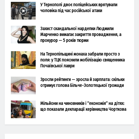
У Тернополі двоє поліцейських врятували
чоловіка під час російської атаки
Захист скандальної нардепки Людмили
Марченко вимагає закриття провадження, а
прокурор — 5 років тюрми
На Тернопільщині монаха забрали просто з
поля: у ТЦК пояснили мобілізацію священника
Почаївської лаври
Зросли рейтинги — зросла й зарплата: скільки
отримує голова Більче-Золотецької громади
Мільйони на чиновників і “економія” на дітях:
що показали декларації керівництва Чорткова