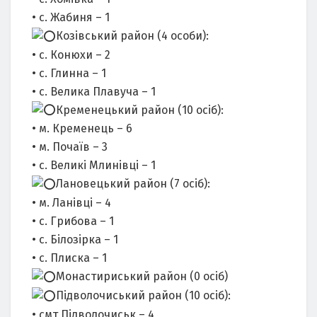
• с. Жабиня – 1
Козівський район (4 особи):
• с. Конюхи – 2
• с. Глинна – 1
• с. Велика Плавуча – 1
Кременецький район (10 осіб):
• м. Кременець – 6
• м. Почаїв – 3
• с. Великі Млинівці – 1
Лановецький район (7 осіб):
• м. Ланівці – 4
• с. Грибова – 1
• с. Білозірка – 1
• с. Плиска – 1
Монастириський район (0 осіб)
Підволочиський район (10 осіб):
• смт Підволочиськ – 4