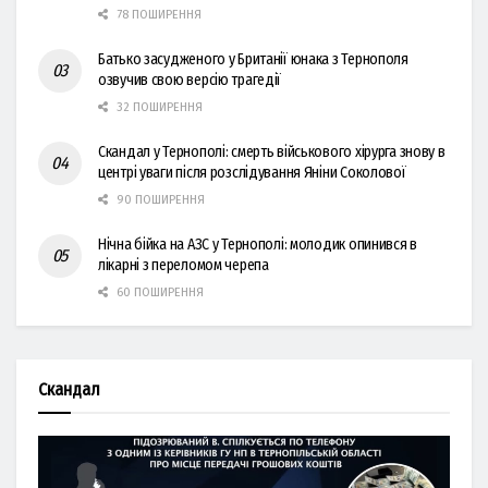
78 ПОШИРЕННЯ
Батько засудженого у Британії юнака з Тернополя
озвучив свою версію трагедії
32 ПОШИРЕННЯ
Скандал у Тернополі: смерть військового хірурга знову в
центрі уваги після розслідування Яніни Соколової
90 ПОШИРЕННЯ
Нічна бійка на АЗС у Тернополі: молодик опинився в
лікарні з переломом черепа
60 ПОШИРЕННЯ
Скандал