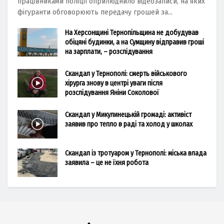
працівниками поліції оприлюднило відеозаписи, на яких
фігуранти обговорюють передачу грошей за...
На Херсонщині Тернопільщина не добудував
обіцяні будинки, а на Сумщину відправив гроші
на зарплати, – розслідування
Скандал у Тернополі: смерть військового
хірурга знову в центрі уваги після
розслідування Яніни Соколової
Скандал у Микулинецькій громаді: активіст
заявив про тепло в раді та холод у школах
Скандал із тротуаром у Тернополі: міська влада
заявила – це не їхня робота