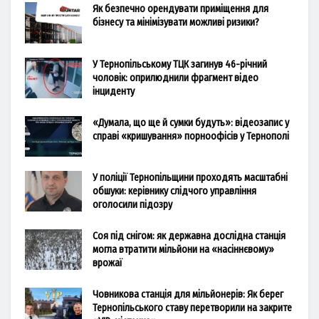
Як безпечно орендувати приміщення для
бізнесу та мінімізувати можливі ризики?
У Тернопільському ТЦК загинув 46-річний
чоловік: оприлюднили фрагмент відео
інциденту
«Думала, що ще й сумки будуть»: відеозапис у
справі «кришування» порноофісів у Тернополі
У поліції Тернопільщини проходять масштабні
обшуки: керівнику слідчого управління
оголосили підозру
Соя під снігом: як державна дослідна станція
могла втратити мільйони на «насіннєвому»
врожаї
Човникова станція для мільйонерів: Як берег
Тернопільського ставу перетворили на закрите