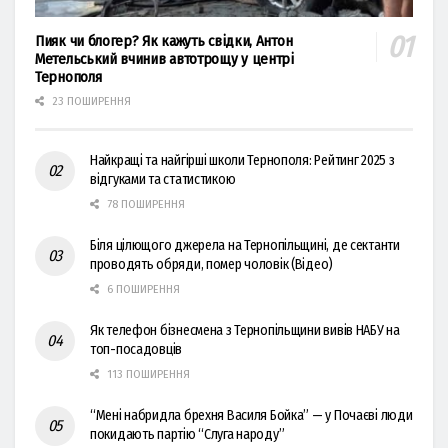
Пияк чи блогер? Як кажуть свідки, Антон
Метельський вчинив автотрощу у центрі
Тернополя
23 ПОШИРЕННЯ
Найкращі та найгірші школи Тернополя: Рейтинг 2025 з
відгуками та статистикою
78 ПОШИРЕННЯ
Біля цілющого джерела на Тернопільщині, де сектанти
проводять обряди, помер чоловік (Відео)
6 ПОШИРЕННЯ
Як телефон бізнесмена з Тернопільщини вивів НАБУ на
топ-посадовців
113 ПОШИРЕННЯ
“Мені набридла брехня Василя Бойка” — у Почаєві люди
покидають партію “Слуга народу”