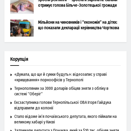
отримує голова Більче-Золотецької громади
Мільйони на чиновників і “економія” на дітях:
що показали декларації керівництва Чорткова
Корупція
«Думала, що ще й сумки будуть»: відеозапис у справі
«кришування» порноофісів у Тернополі
Тернополянин за 3000 доларів обіцяв зняти з обліку в
системі “Оберіг”
Ексзаступника голови Тернопільської ОВА Ігоря Гайдука
відправили до колонії
Стало відоме ім’я почаївського депутата, якого піймали на
великому хабарі у Києві
Затримали депутата з Почаєва, який за $10 тис. обіцяв зняти