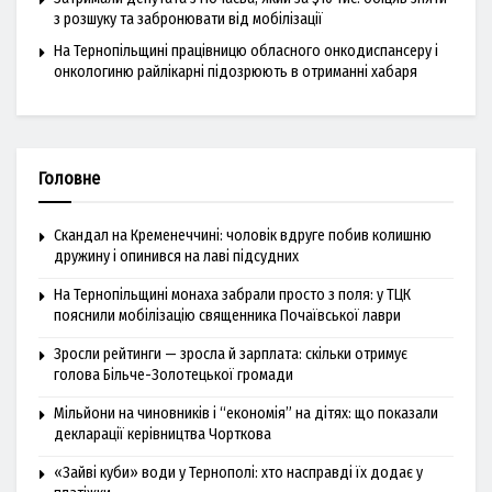
з розшуку та забронювати від мобілізації
На Тернопільщині працівницю обласного онкодиспансеру і
онкологиню райлікарні підозрюють в отриманні хабаря
Головне
Скандал на Кременеччині: чоловік вдруге побив колишню
дружину і опинився на лаві підсудних
На Тернопільщині монаха забрали просто з поля: у ТЦК
пояснили мобілізацію священника Почаївської лаври
Зросли рейтинги — зросла й зарплата: скільки отримує
голова Більче-Золотецької громади
Мільйони на чиновників і “економія” на дітях: що показали
декларації керівництва Чорткова
«Зайві куби» води у Тернополі: хто насправді їх додає у