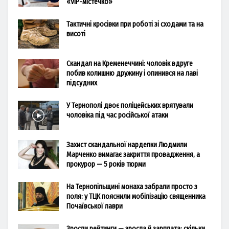
«VIP-містечко»
Тактичні кросівки при роботі зі сходами та на
висоті
Скандал на Кременеччині: чоловік вдруге
побив колишню дружину і опинився на лаві
підсудних
У Тернополі двоє поліцейських врятували
чоловіка під час російської атаки
Захист скандальної нардепки Людмили
Марченко вимагає закриття провадження, а
прокурор — 5 років тюрми
На Тернопільщині монаха забрали просто з
поля: у ТЦК пояснили мобілізацію священника
Почаївської лаври
Зросли рейтинги — зросла й зарплата: скільки