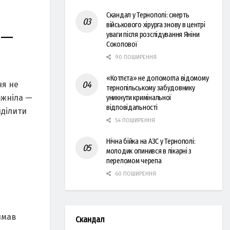
Скандал у Тернополі: смерть
військового хірурга знову в центрі
 —
уваги після розслідування Яніни
Соколової
90 ПОШИРЕННЯ
«Котлєта» не допомогла відомому
ня не
тернопільському забудовнику
ожніла —
уникнути кримінальної
відповідальності
иділити
54 ПОШИРЕННЯ
Нічна бійка на АЗС у Тернополі:
молодик опинився в лікарні з
переломом черепа
60 ПОШИРЕННЯ
имав
Скандал