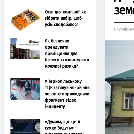
зем
Суші для компанії: як
зібрати набір, щоб
усім сподобалося
Опубліков
Як безпечно
орендувати
приміщення для
бізнесу та мінімізувати
можливі ризики?
У Тернопільському
ТЦК загинув 46-річний
чоловік: оприлюднили
фрагмент відео
інциденту
«Думала, що ще й
сумки будуть»: