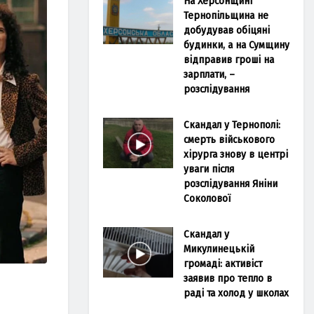
На Херсонщині
Тернопільщина не
добудував обіцяні
будинки, а на Сумщину
відправив гроші на
зарплати, –
розслідування
Скандал у Тернополі:
смерть військового
хірурга знову в центрі
уваги після
розслідування Яніни
Соколової
Скандал у
Микулинецькій
громаді: активіст
заявив про тепло в
раді та холод у школах