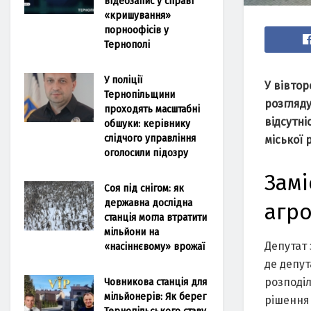
відеозапис у справі
«кришування»
порноофісів у
Тернополі
У поліції
У вівтор
Тернопільщини
розгляду
проходять масштабні
відсутні
обшуки: керівнику
слідчого управління
міської 
оголосили підозру
Замі
Соя під снігом: як
державна дослідна
агро
станція могла втратити
мільйони на
Депутат 
«насіннєвому» врожаї
де депу
Човникова станція для
розподі
мільйонерів: Як берег
рішення 
Тернопільського ставу