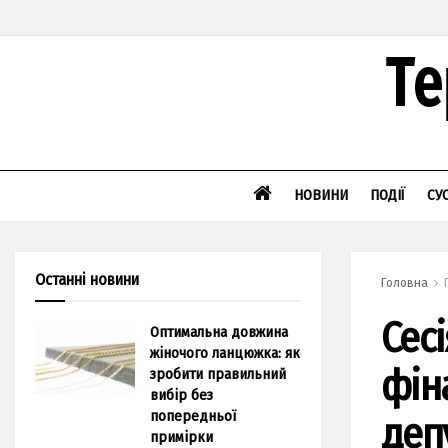
НОВИНИ
ПОДІЇ
СУ
Останні новини
Головна
Сесі
Оптимальна довжина
жіночого ланцюжка: як
фін
зробити правильний
вибір без
попередньої
деп
примірки