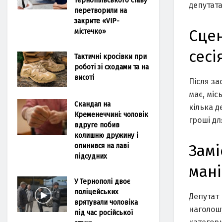
депутата
перетворили на
закрите «VIP-
містечко»
Сцен
сесі
Тактичні кросівки при
роботі зі сходами та на
висоті
Після за
має, міс
Скандал на
кілька д
Кременеччині: чоловік
гроші дл
вдруге побив
колишню дружину і
опинився на лаві
Замі
підсудних
мані
У Тернополі двоє
поліцейських
Депутат 
врятували чоловіка
наголош
під час російської