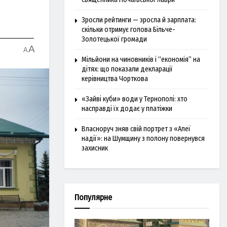
Зросли рейтинги — зросла й зарплата:
скільки отримує голова Більче-
Золотецької громади
A
A
Мільйони на чиновників і “економія” на
дітях: що показали декларації
керівництва Чорткова
«Зайві куби» води у Тернополі: хто
насправді їх додає у платіжки
Власноруч зняв свій портрет з «Алеї
надії»: на Шумщину з полону повернувся
захисник
Популярне