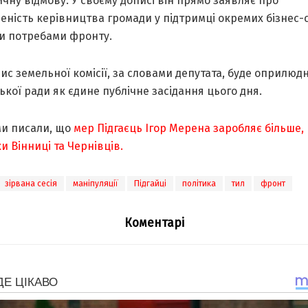
чну відмову. У своєму дописі він прямо заявляє про
еність керівництва громади у підтримці окремих бізнес-
и потребами фронту.
ис земельної комісії, за словами депутата, буде оприлюд
ської ради як єдине публічне засідання цього дня.
ми писали, що
мер Підгаєць Ігор Мерена заробляє більше, 
и Вінниці та Чернівців.
зірвана сесія
маніпуляції
Підгайці
політика
тил
фронт
Коментарі