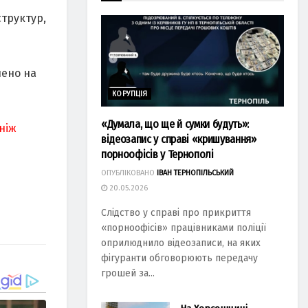
структур,
нено на
КОРУПЦІЯ
«Думала, що ще й сумки будуть»:
ніж
відеозапис у справі «кришування»
порноофісів у Тернополі
ОПУБЛІКОВАНО
ІВАН ТЕРНОПІЛЬСЬКИЙ
20.05.2026
Слідство у справі про прикриття
«порноофісів» працівниками поліції
оприлюднило відеозаписи, на яких
фігуранти обговорюють передачу
грошей за...