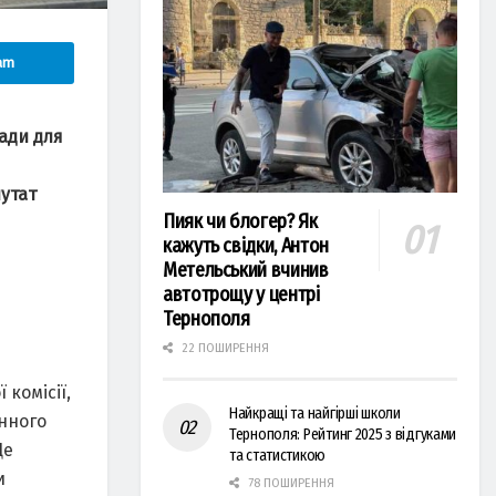
am
ради для
путат
Пияк чи блогер? Як
кажуть свідки, Антон
Метельський вчинив
автотрощу у центрі
Тернополя
22 ПОШИРЕННЯ
комісії,
Найкращі та найгірші школи
нного
Тернополя: Рейтинг 2025 з відгуками
Це
та статистикою
и
78 ПОШИРЕННЯ