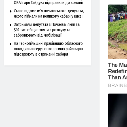
ОВА Ігоря Гайдука відправили до колонії
Стало відоме ім’я почаївського депутата,
якого піймали на великому хабарі у Києві
Затримали депутата з Почаєва, який за
$10 тис. обіцяв зняти з розшуку та
забронювати від мобілізації
На Тернопільщині працівницю обласного
онкодиспансеру і онкологиню райлікарні
підозрюють в отриманні хабаря