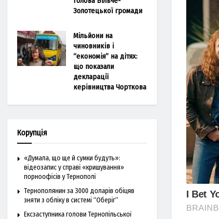
голова Більче-
Золотецької громади
Мільйони на
чиновників і
“економія” на дітях:
що показали
декларації
керівництва Чорткова
Корупція
«Думала, що ще й сумки будуть»:
відеозапис у справі «кришування»
порноофісів у Тернополі
Тернополянин за 3000 доларів обіцяв
зняти з обліку в системі “Оберіг”
Ексзаступника голови Тернопільської