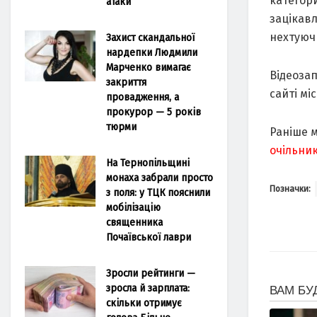
категори
атаки
зацікавл
нехтуюч
Захист скандальної
нардепки Людмили
Марченко вимагає
Відеозап
закриття
сайті мі
провадження, а
прокурор — 5 років
тюрми
Раніше 
очільник
На Тернопільщині
монаха забрали просто
Позначки:
з поля: у ТЦК пояснили
мобілізацію
священника
Почаївської лаври
Зросли рейтинги —
зросла й зарплата:
скільки отримує