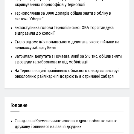
«кришування» порноофісів у Тернополі
Тернополянин за 3000 доларів обіцяв зняти з обліку в
системі “Оберіг”
Ексзаступника голови Тернопільської ОВА Ігоря Гайдука
відправили до колонії
Стало відоме ім’я почаївського депутата, якого піймали на
великому хабарі у Києві
Затримали депутата з Почаєва, який за $10 тис. обіцяв зняти
з розшуку та забронювати від мобілізації
На Тернопільщині працівницю обласного онкодиспансеру і
онкологиню райлікарні підозрюють в отриманні хабаря
Головне
Скандал на Кременеччині: чоловік вдруге побив колишню
дружину і опинився на лаві підсудних