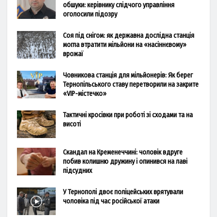
обшуки: керівнику слідчого управління
оголосили підозру
Соя під снігом: як державна дослідна станція
могла втратити мільйони на «насіннєвому»
врожаї
Човникова станція для мільйонерів: Як берег
Тернопільського ставу перетворили на закрите
«VIP-містечко»
Тактичні кросівки при роботі зі сходами та на
висоті
Скандал на Кременеччині: чоловік вдруге
побив колишню дружину і опинився на лаві
підсудних
У Тернополі двоє поліцейських врятували
чоловіка під час російської атаки