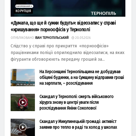
КОРУПЦІЯ
«Думала, що ще й сумки будуть»: відеозапис у справі
«кришування» порноофісів у Тернополі
ОПУБЛІКОВАНО
ІВАН ТЕРНОПІЛЬСЬКИЙ
20.05.2026
Слідство у справі про прикриття «порноофісів»
працівниками поліції оприлюднило відеозаписи, на яких
фігуранти обговорюють передачу грошей за...
На Херсонщині Тернопільщина не добудував
обіцяні будинки, а на Сумщину відправив гроші
на зарплати, – розслідування
Скандал у Тернополі: смерть військового
хірурга знову в центрі уваги після
розслідування Яніни Соколової
Скандал у Микулинецькій громаді: активіст
заявив про тепло в раді та холод у школах