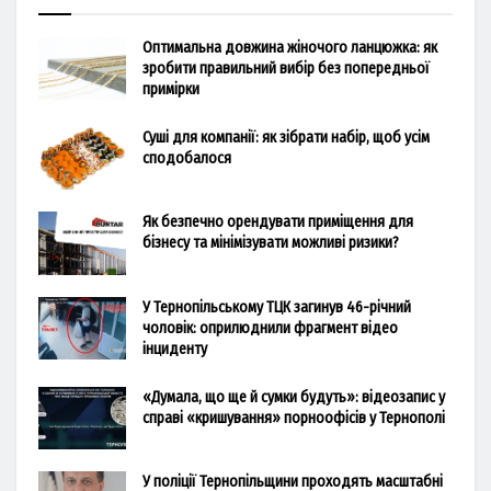
Оптимальна довжина жіночого ланцюжка: як
зробити правильний вибір без попередньої
примірки
Суші для компанії: як зібрати набір, щоб усім
сподобалося
Як безпечно орендувати приміщення для
бізнесу та мінімізувати можливі ризики?
У Тернопільському ТЦК загинув 46-річний
чоловік: оприлюднили фрагмент відео
інциденту
«Думала, що ще й сумки будуть»: відеозапис у
справі «кришування» порноофісів у Тернополі
У поліції Тернопільщини проходять масштабні