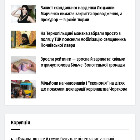
Захист скандальної нардепки Людмили
Марченко вимагає закриття провадження, а
прокурор — 5 років тюрми
На Тернопільщині монаха забрали просто з
поля: у ТЦК пояснили мобілізацію священника
Почаївської лаври
Зросли рейтинги — зросла й зарплата: скільки
отримує голова Більче-Золотецької громади
Мільйони на чиновників і “економія” на дітях:
що показали декларації керівництва Чорткова
Корупція
«Думала, що ще й сумки будуть»: відеозапис у справі