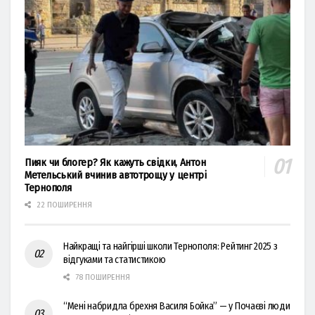
Пияк чи блогер? Як кажуть свідки, Антон
Метельський вчинив автотрощу у центрі
Тернополя
22 ПОШИРЕННЯ
Найкращі та найгірші школи Тернополя: Рейтинг 2025 з
відгуками та статистикою
78 ПОШИРЕННЯ
“Мені набридла брехня Василя Бойка” — у Почаєві люди