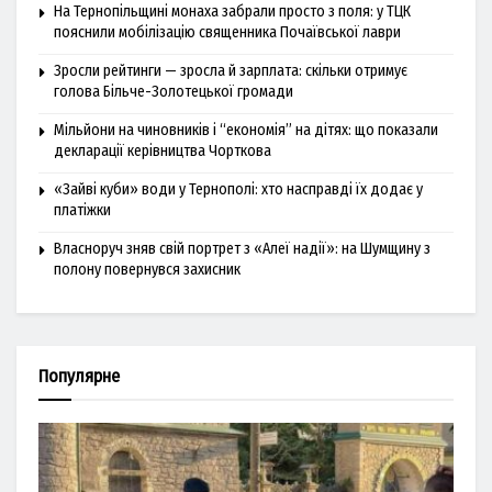
На Тернопільщині монаха забрали просто з поля: у ТЦК
пояснили мобілізацію священника Почаївської лаври
Зросли рейтинги — зросла й зарплата: скільки отримує
голова Більче-Золотецької громади
Мільйони на чиновників і “економія” на дітях: що показали
декларації керівництва Чорткова
«Зайві куби» води у Тернополі: хто насправді їх додає у
платіжки
Власноруч зняв свій портрет з «Алеї надії»: на Шумщину з
полону повернувся захисник
Популярне