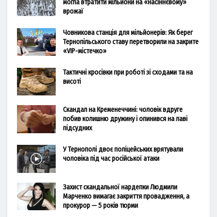
могла втратити мільйони на «насіннєвому»
врожаї
Човникова станція для мільйонерів: Як берег
Тернопільського ставу перетворили на закрите
«VIP-містечко»
Тактичні кросівки при роботі зі сходами та на
висоті
Скандал на Кременеччині: чоловік вдруге
побив колишню дружину і опинився на лаві
підсудних
У Тернополі двоє поліцейських врятували
чоловіка під час російської атаки
Захист скандальної нардепки Людмили
Марченко вимагає закриття провадження, а
прокурор — 5 років тюрми