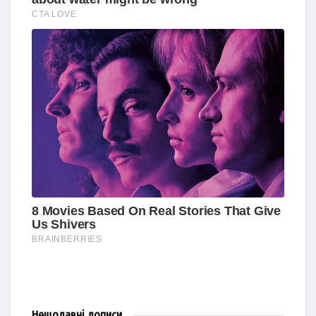
Нещодавні
дописи