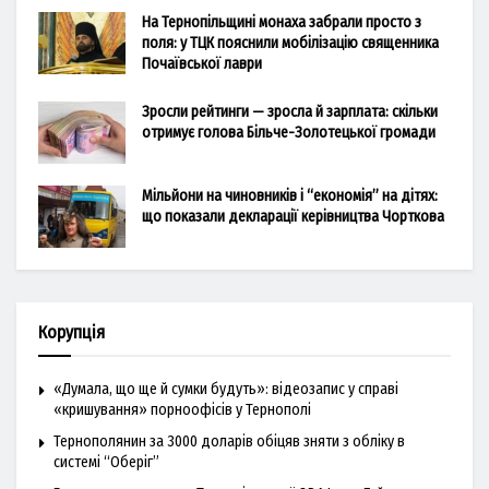
На Тернопільщині монаха забрали просто з
поля: у ТЦК пояснили мобілізацію священника
Почаївської лаври
Зросли рейтинги — зросла й зарплата: скільки
отримує голова Більче-Золотецької громади
Мільйони на чиновників і “економія” на дітях:
що показали декларації керівництва Чорткова
Корупція
«Думала, що ще й сумки будуть»: відеозапис у справі
«кришування» порноофісів у Тернополі
Тернополянин за 3000 доларів обіцяв зняти з обліку в
системі “Оберіг”