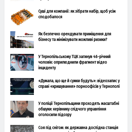
Суші для компанії: як зібрати набір, щоб усім
сподобалося
Як безпечно орендувати приміщення для
бізнесу та мінімізувати можливі ризики?
У Тернопільському ТЦК загинув 46-річний
чоловік: оприлюднили фрагмент відео
інциденту
«Думала, що ще й сумки будуть»: відеозапис у
справі «кришування» порноофісів у Тернополі
У поліції Тернопільщини проходять масштабні
обшуки: керівнику слідчого управління
оголосили підозру
Соя під снігом: як державна дослідна станція