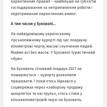
карантинних правил – найбільше на суб’єктів
господарювання за неприпинення роботи і
недотримання карантинних вимог.
А тим часом у Буковелі…
На найвідомішому українському
гірськолижному курорті під час локдауну
кілометрові черги, масові скупчення людей.
Майже всі без масок. У Буковелі туристичний
«бум».
На Буковель січневий локдаун 2021 не
поширюється – курорту дозволили
працювати. І поки хтось бідкався у
соцмережах через «заборону продажу
шкарпеток та каструль», хтось стояв у
кількакілометровій черзі на Буковель.