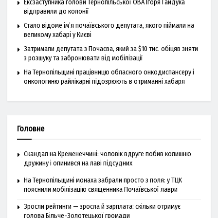
Ексзаступника голови Тернопільської ОВА Ігоря Гайдука
відправили до колонії
Стало відоме ім’я почаївського депутата, якого піймали на
великому хабарі у Києві
Затримали депутата з Почаєва, який за $10 тис. обіцяв зняти
з розшуку та забронювати від мобілізації
На Тернопільщині працівницю обласного онкодиспансеру і
онкологиню райлікарні підозрюють в отриманні хабаря
Головне
Скандал на Кременеччині: чоловік вдруге побив колишню
дружину і опинився на лаві підсудних
На Тернопільщині монаха забрали просто з поля: у ТЦК
пояснили мобілізацію священника Почаївської лаври
Зросли рейтинги — зросла й зарплата: скільки отримує
голова Більче-Золотецької громади