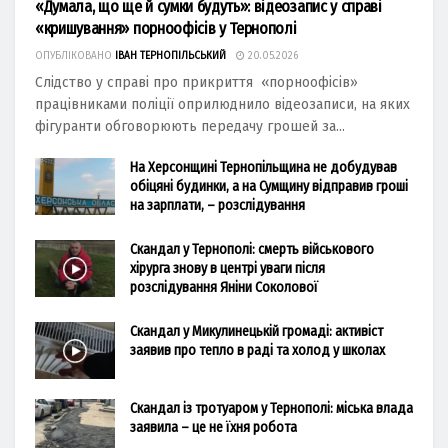
«Думала, що ще й сумки будуть»: відеозапис у справі
«кришування» порноофісів у Тернополі
ОПУБЛІКОВАНО
ІВАН ТЕРНОПІЛЬСЬКИЙ
20.05.2026
Слідство у справі про прикриття «порноофісів»
працівниками поліції оприлюднило відеозаписи, на яких
фігуранти обговорюють передачу грошей за...
На Херсонщині Тернопільщина не добудував
обіцяні будинки, а на Сумщину відправив гроші
на зарплати, – розслідування
Скандал у Тернополі: смерть військового
хірурга знову в центрі уваги після
розслідування Яніни Соколової
Скандал у Микулинецькій громаді: активіст
заявив про тепло в раді та холод у школах
Скандал із тротуаром у Тернополі: міська влада
заявила – це не їхня робота