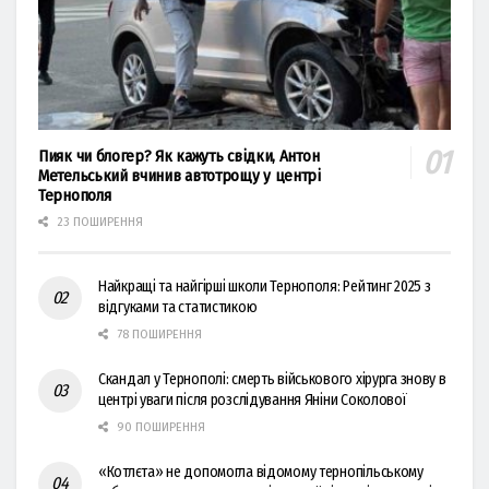
Пияк чи блогер? Як кажуть свідки, Антон
Метельський вчинив автотрощу у центрі
Тернополя
23 ПОШИРЕННЯ
Найкращі та найгірші школи Тернополя: Рейтинг 2025 з
відгуками та статистикою
78 ПОШИРЕННЯ
Скандал у Тернополі: смерть військового хірурга знову в
центрі уваги після розслідування Яніни Соколової
90 ПОШИРЕННЯ
«Котлєта» не допомогла відомому тернопільському