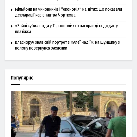
Мільйони на чиновників і “економія” на дітях: що показали
декларації керівництва Чорткова
«Зайві куби» води у Тернополі: хто насправді їх додає у
платіжки
Власноруч зняв свій портрет з «Алеї надії»: на Шумщину з
полону повернувся захисник
Популярне