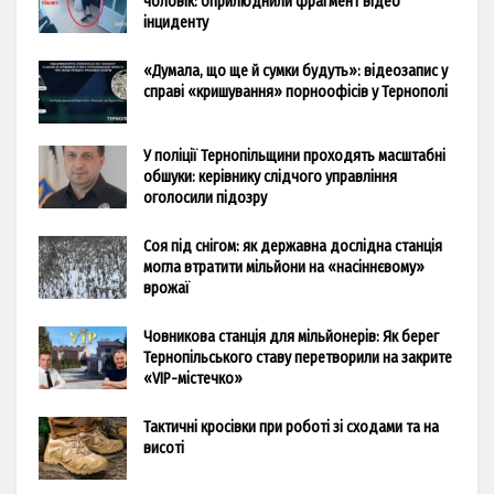
чоловік: оприлюднили фрагмент відео
інциденту
«Думала, що ще й сумки будуть»: відеозапис у
справі «кришування» порноофісів у Тернополі
У поліції Тернопільщини проходять масштабні
обшуки: керівнику слідчого управління
оголосили підозру
Соя під снігом: як державна дослідна станція
могла втратити мільйони на «насіннєвому»
врожаї
Човникова станція для мільйонерів: Як берег
Тернопільського ставу перетворили на закрите
«VIP-містечко»
Тактичні кросівки при роботі зі сходами та на
висоті