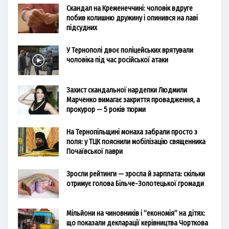
Скандал на Кременеччині: чоловік вдруге
побив колишню дружину і опинився на лаві
підсудних
У Тернополі двоє поліцейських врятували
чоловіка під час російської атаки
Захист скандальної нардепки Людмили
Марченко вимагає закриття провадження, а
прокурор — 5 років тюрми
На Тернопільщині монаха забрали просто з
поля: у ТЦК пояснили мобілізацію священника
Почаївської лаври
Зросли рейтинги — зросла й зарплата: скільки
отримує голова Більче-Золотецької громади
Мільйони на чиновників і “економія” на дітях:
що показали декларації керівництва Чорткова