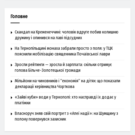
Головне
Скандал на Кременеччині: чоловік вдруге побив колишню
дружину і опинився на лаві підсудних
На Тернопільщині монаха забрали просто з поля: у ТЦК
пояснили мобілізацію священника Почаївської лаври
Зросли рейтинги — зросла й зарплата: скільки отримує
голова Більче-Золотецької громади
Мільйони на чиновників і “економія” на дітях: що показали
декларації керівництва Чорткова
«Зайві куби» води у Тернополі: хто насправді їх додає у
платіжки
Власноруч зняв свій портрет з «Алеї надії»: на Шумщину з
полону повернувся захисник