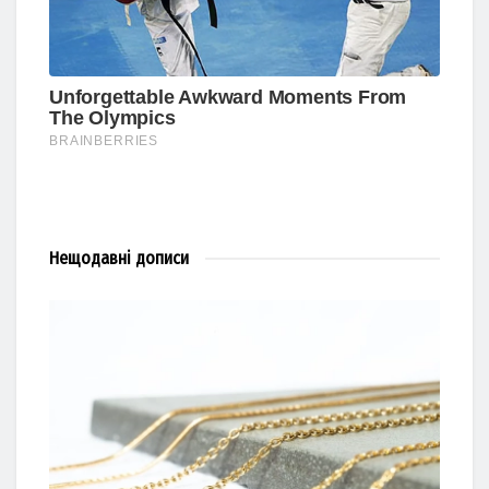
Нещодавні
дописи