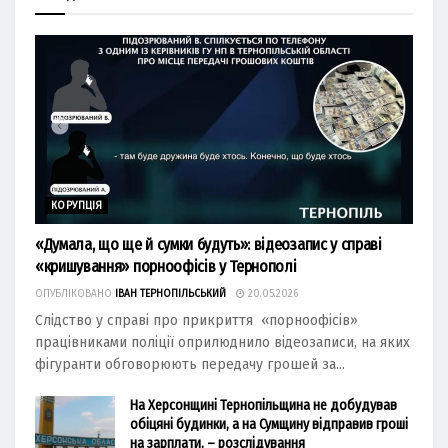
КОРУПЦІЯ
«Думала, що ще й сумки будуть»: відеозапис у справі
«кришування» порноофісів у Тернополі
ОПУБЛІКОВАНО
ІВАН ТЕРНОПІЛЬСЬКИЙ
20.05.2026
Слідство у справі про прикриття «порноофісів»
працівниками поліції оприлюднило відеозаписи, на яких
фігуранти обговорюють передачу грошей за...
На Херсонщині Тернопільщина не добудував
обіцяні будинки, а на Сумщину відправив гроші
на зарплати, – розслідування