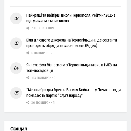
Найкращі та найгірші школи Тернополя: Рейтинг 2025 з
відгуками та статистикою
78 ПОШИРЕННЯ
Біля цілющого джерела на Тернопільщині, де сектанти
проводять обряди, помер чоловік (Відео)
6 ПОШИРЕННЯ
Як телефон бізнесмена з Тернопільщини вивів НАБУ на
топ-посадовців
113 ПОШИРЕННЯ
“Мені набридла брехня Василя Бойка” — у Почаєві люди
покидають партію “Слуга народу”
30 ПОШИРЕННЯ
Скандал