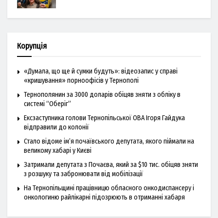
Корупція
«Думала, що ще й сумки будуть»: відеозапис у справі
«кришування» порноофісів у Тернополі
Тернополянин за 3000 доларів обіцяв зняти з обліку в
системі “Оберіг”
Ексзаступника голови Тернопільської ОВА Ігоря Гайдука
відправили до колонії
Стало відоме ім’я почаївського депутата, якого піймали на
великому хабарі у Києві
Затримали депутата з Почаєва, який за $10 тис. обіцяв зняти
з розшуку та забронювати від мобілізації
На Тернопільщині працівницю обласного онкодиспансеру і
онкологиню райлікарні підозрюють в отриманні хабаря