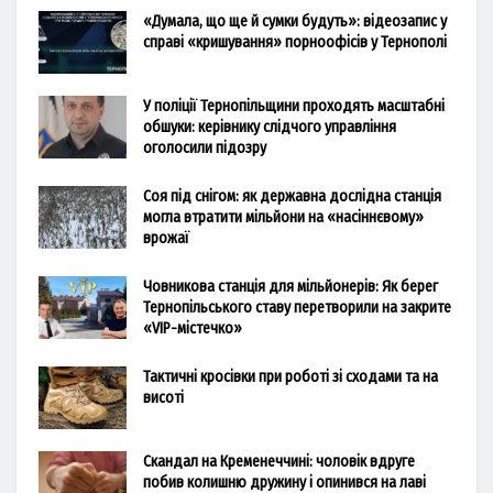
«Думала, що ще й сумки будуть»: відеозапис у
справі «кришування» порноофісів у Тернополі
У поліції Тернопільщини проходять масштабні
обшуки: керівнику слідчого управління
оголосили підозру
Соя під снігом: як державна дослідна станція
могла втратити мільйони на «насіннєвому»
врожаї
Човникова станція для мільйонерів: Як берег
Тернопільського ставу перетворили на закрите
«VIP-містечко»
Тактичні кросівки при роботі зі сходами та на
висоті
Скандал на Кременеччині: чоловік вдруге
побив колишню дружину і опинився на лаві