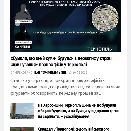
КОРУПЦІЯ
«Думала, що ще й сумки будуть»: відеозапис у справі
«кришування» порноофісів у Тернополі
ОПУБЛІКОВАНО
ІВАН ТЕРНОПІЛЬСЬКИЙ
20.05.2026
Слідство у справі про прикриття «порноофісів»
працівниками поліції оприлюднило відеозаписи, на яких
фігуранти обговорюють передачу грошей за...
На Херсонщині Тернопільщина не добудував
обіцяні будинки, а на Сумщину відправив гроші
на зарплати, – розслідування
Скандал у Тернополі: смерть військового