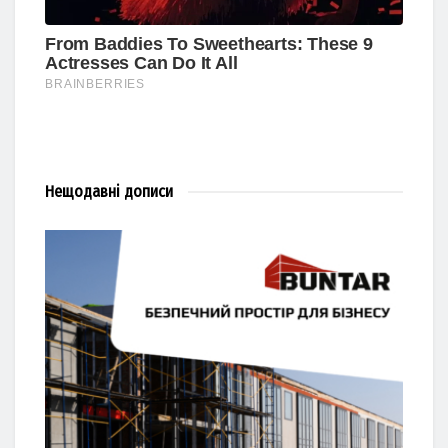
Нещодавні
дописи