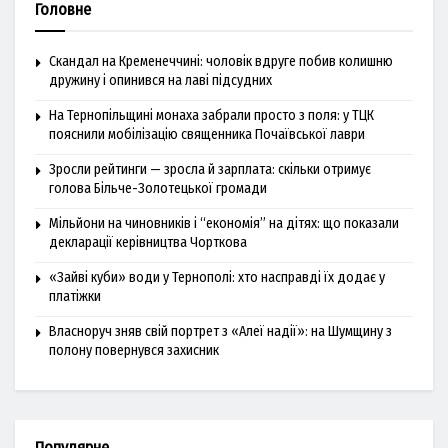
Головне
Скандал на Кременеччині: чоловік вдруге побив колишню
дружину і опинився на лаві підсудних
На Тернопільщині монаха забрали просто з поля: у ТЦК
пояснили мобілізацію священника Почаївської лаври
Зросли рейтинги — зросла й зарплата: скільки отримує
голова Більче-Золотецької громади
Мільйони на чиновників і “економія” на дітях: що показали
декларації керівництва Чорткова
«Зайві куби» води у Тернополі: хто насправді їх додає у
платіжки
Власноруч зняв свій портрет з «Алеї надії»: на Шумщину з
полону повернувся захисник
Популярне