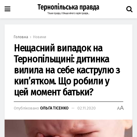
Головна
Новини
Нещасний випадок на
Тернопільщині: дитинка
вилила на себе каструлю з
кип’ятком. Що робили у
цей момент батьки?
A
Опубліковано
ОЛЬГА ТІСЕНКО
02.11.2020
A