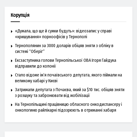
Корупція
«Думала, що ще й сумки будуть»: відеозапис у справі
«кришування» порноофісів у Тернополі
Тернополянин за 3000 доларів обіцяв зняти з обліку в
системі “Оберіг”
Ексзаступника голови Тернопільської ОВА Ігоря Гайдука
відправили до колонії
Стало відоме ім’я почаївського депутата, якого піймали на
великому хабарі у Києві
Затримали депутата з Почаєва, який за $10 тис. обіцяв зняти
з розшуку та забронювати від мобілізації
На Тернопільщині працівницю обласного онкодиспансеру і
онкологиню райлікарні підозрюють в отриманні хабаря