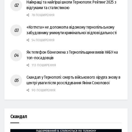
Найкращі та найгірші школи Тернополя: Рейтинг 2025 з
відгуками та статистикою
78 ПОШИРЕННЯ
«Котлєта» не допомогла відомому тернопільському
забудовнику уникнути кримінальної відповідальності
54 ПОШИРЕННЯ
Як телефон бізнесмена з Тернопільщини вивів НАБУ на
топ-посадовців
113 ПОШИРЕННЯ
Скандал у Тернополі: смерть військового хірурга знову в
центрі уваги після розслідування Яніни Соколової
90 ПОШИРЕННЯ
Скандал