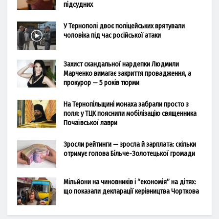
підсудних
У Тернополі двоє поліцейських врятували
чоловіка під час російської атаки
Захист скандальної нардепки Людмили
Марченко вимагає закриття провадження, а
прокурор — 5 років тюрми
На Тернопільщині монаха забрали просто з
поля: у ТЦК пояснили мобілізацію священника
Почаївської лаври
Зросли рейтинги — зросла й зарплата: скільки
отримує голова Більче-Золотецької громади
Мільйони на чиновників і “економія” на дітях:
що показали декларації керівництва Чорткова