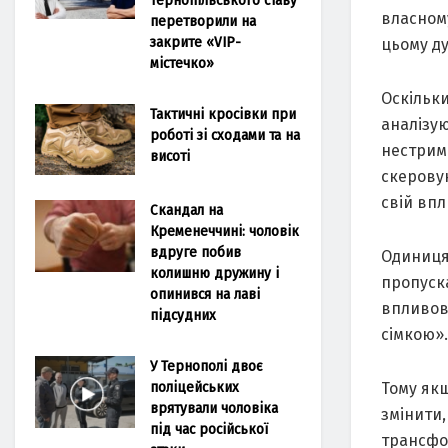
власному
перетворили на
закрите «VIP-
цьому ду
містечко»
Оскільки
Тактичні кросівки при
аналізу
роботі зі сходами та на
нестримн
висоті
скерову
свій впл
Скандал на
Кременеччині: чоловік
вдруге побив
Одиниця 
колишню дружину і
пропуска
опинився на лаві
впливов
підсудних
сімкою».
У Тернополі двоє
поліцейських
Тому як
врятували чоловіка
змінити,
під час російської
трансфо