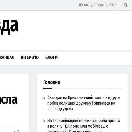
П’ятниця, 7 Серпня, 2026
КАНДАЛ
ІНТЕРВ’Ю
БЛОГИ
Головне
исла
Скандал на Кременеччині: чоловік вдруге
побив колишню дружину і опинився на
лаві підсудних
На Тернопільщині монаха забрали просто
з поля: у ТЦК пояснили мобілізацію
священника Почаївської лаври