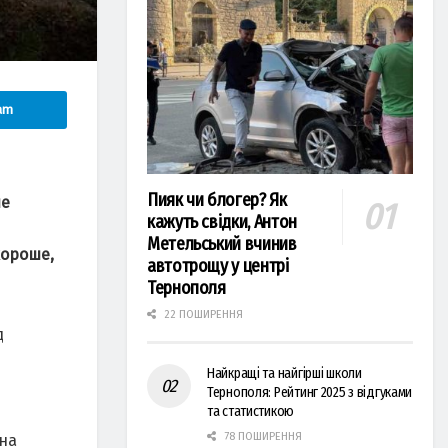
am
Пияк чи блогер? Як
не
кажуть свідки, Антон
Метельський вчинив
хороше,
автотрощу у центрі
Тернополя
22 ПОШИРЕННЯ
д
Найкращі та найгірші школи
Тернополя: Рейтинг 2025 з відгуками
та статистикою
78 ПОШИРЕННЯ
 на