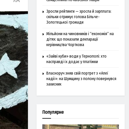
A
A
Зросли рейтинги — зросла й зарплата:
скільки отримує голова Більче-
Золотецької громади
Мільйони на чиновників і “економія” на
дітях: що показали декларації
керівництва Чорткова
«Зайві куби» води у Тернополі: хто
насправді їх додає у платіжки
Власноруч зняв свій портрет з «Алеї
надії»: на Шумщину з полону повернувся
захисник
Популярне