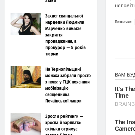
атаки
непомітн
Захист скандальної
нардепки Людмили
Позначки:
Марченко вимагає
закриття
провадження, а
прокурор — 5 років
тюрми
На Тернопільщині
монаха забрали просто
з поля: у ТЦК пояснили
мобілізацію
священника
Почаївської лаври
Зросли рейтинги —
зросла й зарплата:
скільки отримує