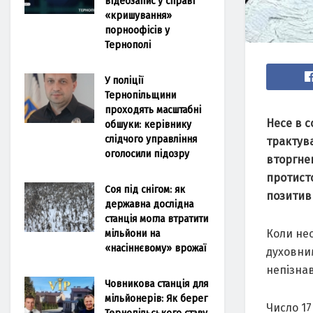
відеозапис у справі
«кришування»
порноофісів у
Тернополі
У поліції
Тернопільщини
проходять масштабні
Несе в 
обшуки: керівнику
слідчого управління
трактува
оголосили підозру
вторгнен
протисто
Соя під снігом: як
позитив
державна дослідна
станція могла втратити
мільйони на
Коли нео
«насіннєвому» врожаї
духовним
непізнав
Човникова станція для
мільйонерів: Як берег
Число 17
Тернопільського ставу