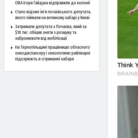
ОВА Ігоря Гайдука відправили до колонії
Стало відоме ім’я почаївського депутата,
якого піймали на великому хабарі у Києві
Затримали депутата з Почаєва, який за
$10 тис. обіцяв зняти з розшуку та
забронювати від мобілізації
На Тернопільщині працівницю обласного
онкодиспансеру і онкологиню райлікарні
підозрюють в отриманні хабаря