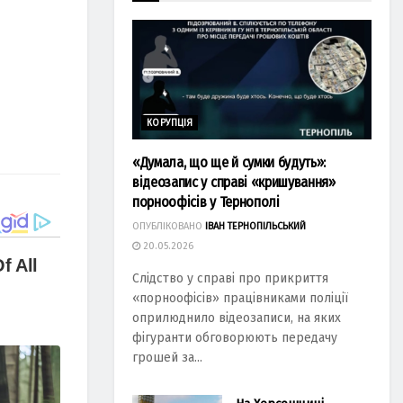
КОРУПЦІЯ
«Думала, що ще й сумки будуть»:
відеозапис у справі «кришування»
порноофісів у Тернополі
ОПУБЛІКОВАНО
ІВАН ТЕРНОПІЛЬСЬКИЙ
20.05.2026
Слідство у справі про прикриття
«порноофісів» працівниками поліції
оприлюднило відеозаписи, на яких
фігуранти обговорюють передачу
грошей за...