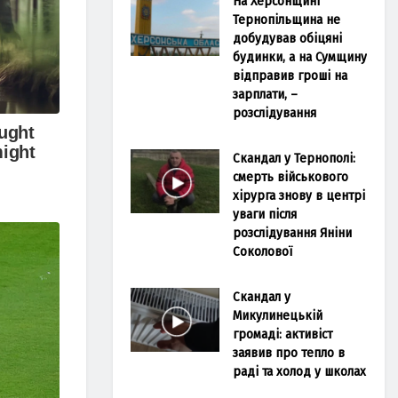
На Херсонщині
Тернопільщина не
добудував обіцяні
будинки, а на Сумщину
відправив гроші на
зарплати, –
розслідування
Скандал у Тернополі:
смерть військового
хірурга знову в центрі
уваги після
розслідування Яніни
Соколової
Скандал у
Микулинецькій
громаді: активіст
заявив про тепло в
раді та холод у школах