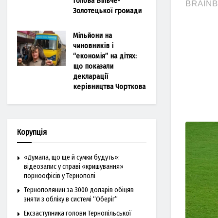
голова Більче-
Золотецької громади
Мільйони на
чиновників і
“економія” на дітях:
що показали
декларації
керівництва Чорткова
Корупція
«Думала, що ще й сумки будуть»:
відеозапис у справі «кришування»
порноофісів у Тернополі
Тернополянин за 3000 доларів обіцяв
зняти з обліку в системі “Оберіг”
Ексзаступника голови Тернопільської