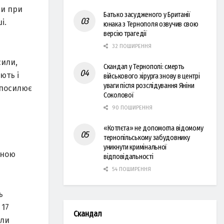
чи при
Батько засудженого у Британії
і.
юнака з Тернополя озвучив свою
версію трагедії
32 ПОШИРЕННЯ
сили,
Скандал у Тернополі: смерть
ють і
військового хірурга знову в центрі
уваги після розслідування Яніни
 посилює
Соколової
90 ПОШИРЕННЯ
е
«Котлєта» не допомогла відомому
тернопільському забудовнику
уникнути кримінальної
еною
відповідальності
54 ПОШИРЕННЯ
ь
 17
Скандал
оли