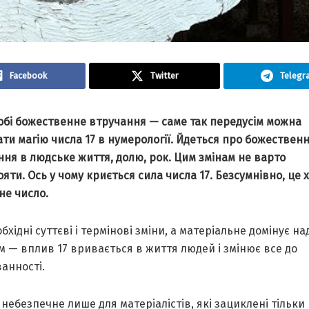
Facebook
Twitter
Telegr
собі божественне втручання — саме так передусім можна
ти магію числа 17 в нумерології. Йдеться про божествен
ня в людське життя, долю, рок. Цим змінам не варто
яти. Ось у чому криється сила числа 17. Безсумнівно, це 
не число.
бхідні суттєві і термінові зміни, а матеріальне домінує на
 — вплив 17 вривається в життя людей і змінює все до
анності.
 небезпечне лише для матеріалістів, які зациклені тільки