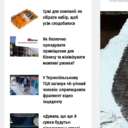
Опубліков
Суші для компанії: як
зібрати набір, щоб
усім сподобалося
Як безпечно
орендувати
приміщення для
бізнесу та мінімізувати
можливі ризики?
У Тернопільському
ТЦК загинув 46-річний
чоловік: оприлюднили
фрагмент відео
інциденту
«Думала, що ще й
сумки будуть»: