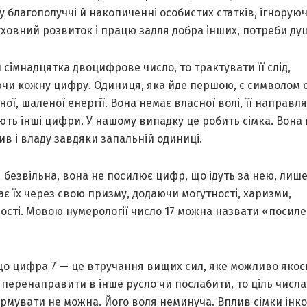
 благополуччі й накопиченні особистих статків, ігнорую
ховний розвиток і працю задля добра інших, потреби душ
 сімнадцятка двоцифрове число, то трактувати її слід,
ючи кожну цифру. Одиниця, яка йде першою, є символом 
ої, шаленої енергії. Вона немає власної волі, її направля
ють інші цифри. У нашому випадку це робить сімка. Вона
ив і владу завдяки запальній одиниці.
безвільна, вона не посилює цифр, що ідуть за нею, лиш
є їх через свою призму, додаючи могутності, харизми,
ості. Мовою нумерології число 17 можна назвати «посил
що цифра 7 — це втручання вищих сил, яке можливо якос
 перенаправити в інше русло чи послабити, то ціль числа
рмувати не можна. Його воля неминуча. Вплив сімки інк