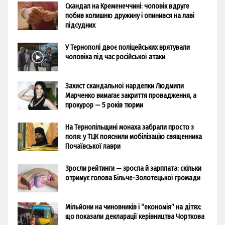
Скандал на Кременеччині: чоловік вдруге
побив колишню дружину і опинився на лаві
підсудних
У Тернополі двоє поліцейських врятували
чоловіка під час російської атаки
Захист скандальної нардепки Людмили
Марченко вимагає закриття провадження, а
прокурор — 5 років тюрми
На Тернопільщині монаха забрали просто з
поля: у ТЦК пояснили мобілізацію священника
Почаївської лаври
Зросли рейтинги — зросла й зарплата: скільки
отримує голова Більче-Золотецької громади
Мільйони на чиновників і “економія” на дітях:
що показали декларації керівництва Чорткова