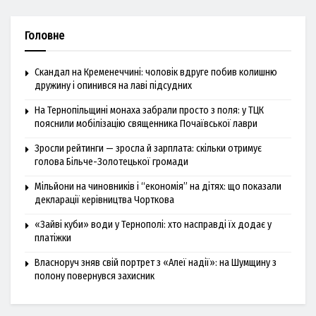
Головне
Скандал на Кременеччині: чоловік вдруге побив колишню
дружину і опинився на лаві підсудних
На Тернопільщині монаха забрали просто з поля: у ТЦК
пояснили мобілізацію священника Почаївської лаври
Зросли рейтинги — зросла й зарплата: скільки отримує
голова Більче-Золотецької громади
Мільйони на чиновників і “економія” на дітях: що показали
декларації керівництва Чорткова
«Зайві куби» води у Тернополі: хто насправді їх додає у
платіжки
Власноруч зняв свій портрет з «Алеї надії»: на Шумщину з
полону повернувся захисник