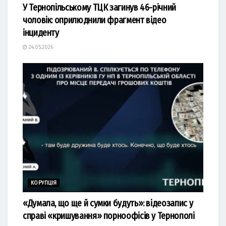
У Тернопільському ТЦК загинув 46-річний
чоловік: оприлюднили фрагмент відео
інциденту
24.05.2026
КОРУПЦІЯ
«Думала, що ще й сумки будуть»: відеозапис у
справі «кришування» порноофісів у Тернополі