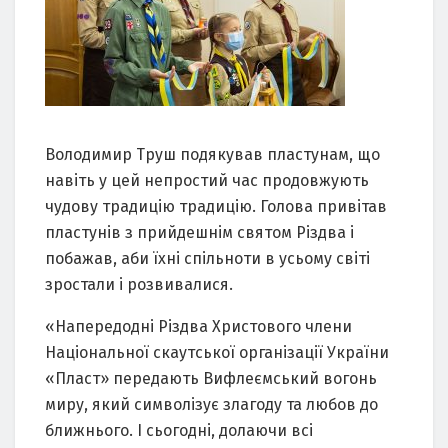
Володимир Труш подякував пластунам, що
навіть у цей непростий час продовжують
чудову традицію традицію. Голова привітав
пластунів з прийдешнім святом Різдва і
побажав, аби їхні спільноти в усьому світі
зростали і розвивалися.
«Напередодні Різдва Христового члени
Національної скаутської організації України
«Пласт» передають Вифлеємський вогонь
миру, який символізує злагоду та любов до
ближнього. І сьогодні, долаючи всі