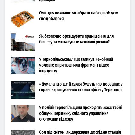
Суші для компанії: як зібрати набір, щоб усім
сподобалося
Як безпечно орендувати приміщення для
бізнесу та мінімізувати можливі ризики?
У Тернопільському ТЦК загинув 46-річний
чоловік: оприлюднили фрагмент відео
інциденту
«Думала, що ще й сумки будуть»: відеозапис у
справі «кришування» порноофісів у Тернополі
У поліції Тернопільщини проходять масштабні
обшуки: керівнику слідчого управління
оголосили підозру
Соя під снігом: як державна дослідна станція