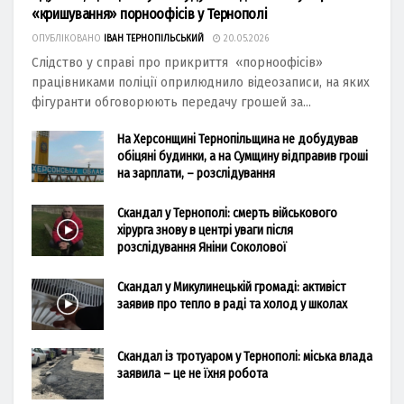
«кришування» порноофісів у Тернополі
ОПУБЛІКОВАНО
ІВАН ТЕРНОПІЛЬСЬКИЙ
20.05.2026
Слідство у справі про прикриття «порноофісів»
працівниками поліції оприлюднило відеозаписи, на яких
фігуранти обговорюють передачу грошей за...
На Херсонщині Тернопільщина не добудував
обіцяні будинки, а на Сумщину відправив гроші
на зарплати, – розслідування
Скандал у Тернополі: смерть військового
хірурга знову в центрі уваги після
розслідування Яніни Соколової
Скандал у Микулинецькій громаді: активіст
заявив про тепло в раді та холод у школах
Скандал із тротуаром у Тернополі: міська влада
заявила – це не їхня робота