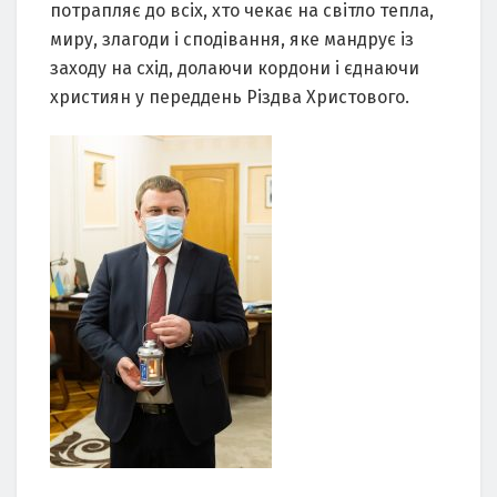
потрапляє до всіх, хто чекає на світло тепла,
миру, злагоди і сподівання, яке мандрує із
заходу на схід, долаючи кордони і єднаючи
християн у переддень Різдва Христового.