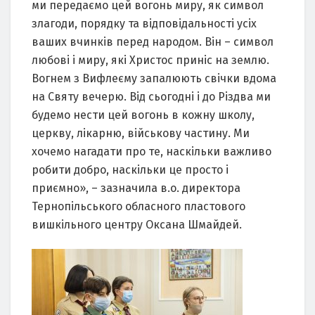
ми передаємо цей вогонь миру, як символ
злагоди, порядку та відповідальності усіх
ваших вчинків перед народом. Він – символ
любові і миру, які Христос приніс на землю.
Вогнем з Вифлеєму запалюють свічки вдома
на Святу вечерю. Від сьогодні і до Різдва ми
будемо нести цей вогонь в кожну школу,
церкву, лікарню, військову частину. Ми
хочемо нагадати про те, наскільки важливо
робити добро, наскільки це просто і
приємно», – зазначила в.о. директора
Тернопільського обласного пластового
вишкільного центру Оксана Шмайдей.