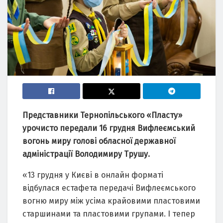
Представники Тернопільського «Пласту»
урочисто передали 16 грудня Вифлеємський
вогонь миру голові обласної державної
адміністрації Володимиру Трушу.
«13 грудня у Києві в онлайн форматі
відбулася естафета передачі Вифлеємського
вогню миру між усіма крайовими пластовими
старшинами та пластовими групами. І тепер