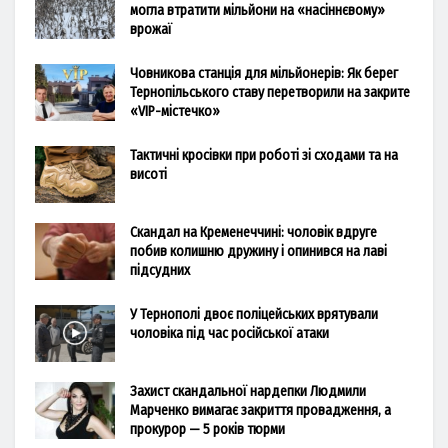
могла втратити мільйони на «насіннєвому»
врожаї
Човникова станція для мільйонерів: Як берег
Тернопільського ставу перетворили на закрите
«VIP-містечко»
Тактичні кросівки при роботі зі сходами та на
висоті
Скандал на Кременеччині: чоловік вдруге
побив колишню дружину і опинився на лаві
підсудних
У Тернополі двоє поліцейських врятували
чоловіка під час російської атаки
Захист скандальної нардепки Людмили
Марченко вимагає закриття провадження, а
прокурор — 5 років тюрми