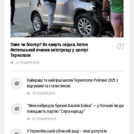
Пияк чи блогер? Як кажуть свідки, Антон
Метельський вчинив автотрощу у центрі
Тернополя
22 ПОШИРЕННЯ
Найкращі та найгірші школи Тернополя: Рейтинг 2025 з
відгуками та статистикою
78 ПОШИРЕННЯ
“Мені набридла брехня Василя Бойка” — у Почаєві люди
покидають партію “Слуга народу”
30 ПОШИРЕННЯ
У Тернопільській обласній раді – нові депутати