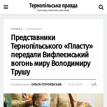
Головна
суспільство
Представники
Тернопільського «Пласту»
передали Вифлеємський
вогонь миру Володимиру
Трушу
A
Опубліковано
ОЛЬГА ГОРОХІВСЬКА
16.12.2020
A