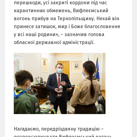
перешкоди, усі закриті кордони під час
карантинних обмежень, Вифлеємський
вогонь прибув на Тернопільщину. Нехай він
принесе затишок, мир і Боже благословення
у всі наші родини», – зазначив голова
обласної державної адміністрації.
Нагадаємо, передріздвяну традицію –
розповсюджувати Вифлеємський вогонь