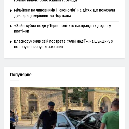
голова Більче-Золотецької громади
Мільйони на чиновників і “економія” на дітях: що показали
декларації керівництва Чорткова
«Зайві куби» води у Тернополі: хто насправді їх додає у
платіжки
Власноруч зняв свій портрет з «Алеї надії»: на Шумщину з
полону повернувся захисник
Популярне