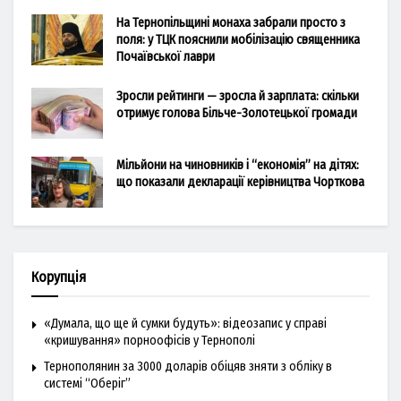
На Тернопільщині монаха забрали просто з
поля: у ТЦК пояснили мобілізацію священника
Почаївської лаври
Зросли рейтинги — зросла й зарплата: скільки
отримує голова Більче-Золотецької громади
Мільйони на чиновників і “економія” на дітях:
що показали декларації керівництва Чорткова
Корупція
«Думала, що ще й сумки будуть»: відеозапис у справі
«кришування» порноофісів у Тернополі
Тернополянин за 3000 доларів обіцяв зняти з обліку в
системі “Оберіг”