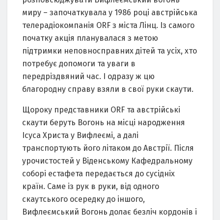
миру – започаткувала у 1986 році австрійська
телерадіокомпанія ORF з міста Лінц. Із самого
початку акція планувалася з метою
підтримки неповносправних дітей та усіх, хто
потребує допомоги та уваги в
передріздвяний час. І одразу ж цю
благородну справу взяли в свої руки скаути.
Щороку представники ORF та австрійські
скаути беруть Вогонь на місці народження
Ісуса Христа у Вифлеємі, а далі
транспортують його літаком до Австрії. Після
урочистостей у Віденському Кафедральному
соборі естафета передається до сусідніх
країн. Саме із рук в руки, від одного
скаутського осередку до іншого,
Вифлеємський Вогонь долає безліч кордонів і