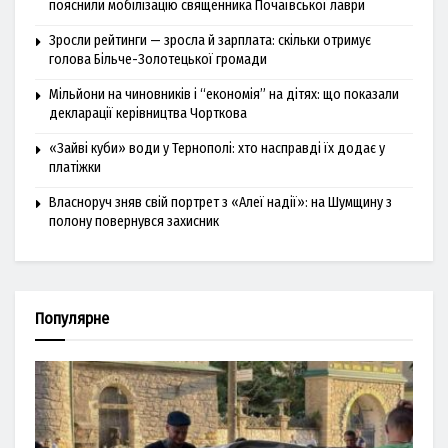
пояснили мобілізацію священника Почаївської лаври
Зросли рейтинги — зросла й зарплата: скільки отримує
голова Більче-Золотецької громади
Мільйони на чиновників і “економія” на дітях: що показали
декларації керівництва Чорткова
«Зайві куби» води у Тернополі: хто насправді їх додає у
платіжки
Власноруч зняв свій портрет з «Алеї надії»: на Шумщину з
полону повернувся захисник
Популярне