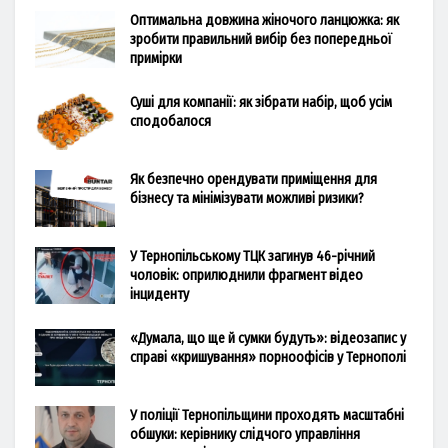
Оптимальна довжина жіночого ланцюжка: як
зробити правильний вибір без попередньої
примірки
Суші для компанії: як зібрати набір, щоб усім
сподобалося
Як безпечно орендувати приміщення для
бізнесу та мінімізувати можливі ризики?
У Тернопільському ТЦК загинув 46-річний
чоловік: оприлюднили фрагмент відео
інциденту
«Думала, що ще й сумки будуть»: відеозапис у
справі «кришування» порноофісів у Тернополі
У поліції Тернопільщини проходять масштабні
обшуки: керівнику слідчого управління