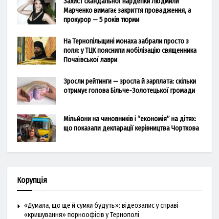
Захист скандальної нардепки Людмили
Марченко вимагає закриття провадження, а
прокурор — 5 років тюрми
На Тернопільщині монаха забрали просто з
поля: у ТЦК пояснили мобілізацію священника
Почаївської лаври
Зросли рейтинги — зросла й зарплата: скільки
отримує голова Більче-Золотецької громади
Мільйони на чиновників і “економія” на дітях:
що показали декларації керівництва Чорткова
Корупція
«Думала, що ще й сумки будуть»: відеозапис у справі
«кришування» порноофісів у Тернополі