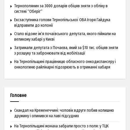
Тернополянин за 3000 доларів обіцяв зняти з обліку в
системі “Оберіг”
Ексзаступника голови Тернопільської ОВА Ігоря Гайдука
відправили до колонії
Стало відоме ім’я почаївського депутата, якого піймали на
великому хабарі у Києві
Затримали депутата з Почаєва, який за $10 тис. обіцяв зняти
з розшуку та забронювати від мобілізації
На Тернопільщині працівницю обласного онкодиспансеру і
онкологиню райлікарні підозрюють в отриманні хабаря
Головне
Скандал на Кременеччині: чоловік вдруге побив колишню
дружину і опинився на лаві підсудних
На Тернопільщині монаха забрали просто з поля: у ТЦК