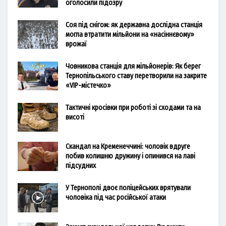
оголосили підозру
Соя під снігом: як державна дослідна станція
могла втратити мільйони на «насіннєвому»
врожаї
Човникова станція для мільйонерів: Як берег
Тернопільського ставу перетворили на закрите
«VIP-містечко»
Тактичні кросівки при роботі зі сходами та на
висоті
Скандал на Кременеччині: чоловік вдруге
побив колишню дружину і опинився на лаві
підсудних
У Тернополі двоє поліцейських врятували
чоловіка під час російської атаки