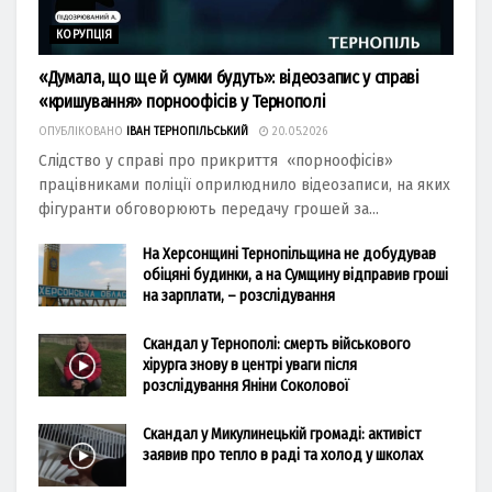
КОРУПЦІЯ
«Думала, що ще й сумки будуть»: відеозапис у справі
«кришування» порноофісів у Тернополі
ОПУБЛІКОВАНО
ІВАН ТЕРНОПІЛЬСЬКИЙ
20.05.2026
Слідство у справі про прикриття «порноофісів»
працівниками поліції оприлюднило відеозаписи, на яких
фігуранти обговорюють передачу грошей за...
На Херсонщині Тернопільщина не добудував
обіцяні будинки, а на Сумщину відправив гроші
на зарплати, – розслідування
Скандал у Тернополі: смерть військового
хірурга знову в центрі уваги після
розслідування Яніни Соколової
Скандал у Микулинецькій громаді: активіст
заявив про тепло в раді та холод у школах