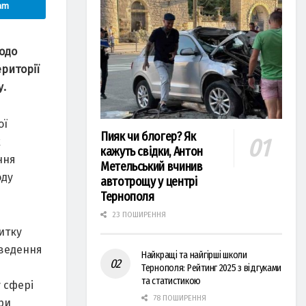
am
одо
риторії
у.
ої
Пияк чи блогер? Як
х
кажуть свідки, Антон
ння
Метельський вчинив
оду
автотрощу у центрі
Тернополя
23 ПОШИРЕННЯ
итку
оведення
Найкращі та найгірші школи
Тернополя: Рейтинг 2025 з відгуками
та статистикою
 сфері
78 ПОШИРЕННЯ
при