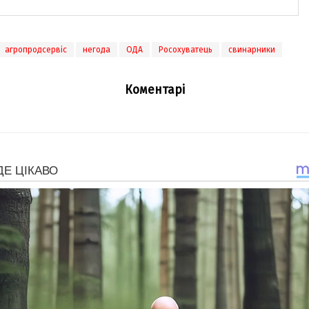
агропродсервіс
негода
ОДА
Росохувaтець
свинарники
Коментарі