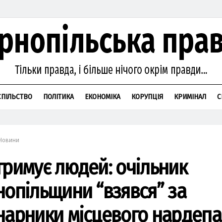
СПІЛЬСТВО
ПОЛІТИКА
ЕКОНОМІКА
КОРУПЦІЯ
КРИМІНАЛ
С
Новини
тримує людей: очільник
нопільщини “взявся” за
нарники місцевого нардепа