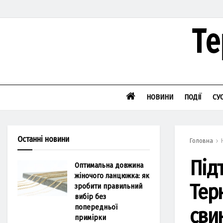
НОВИНИ
ПОДІЇ
СУ
Останні новини
Головна
Під
Оптимальна довжина
жіночого ланцюжка: як
Тер
зробити правильний
вибір без
попередньої
сви
примірки