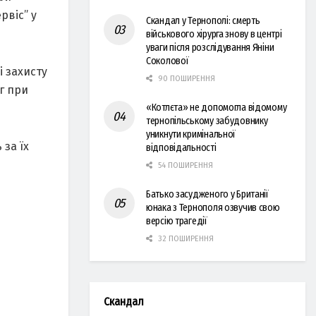
рвіс” у
Скандал у Тернополі: смерть
військового хірурга знову в центрі
уваги після розслідування Яніни
Соколової
і зaхисту
90 ПОШИРЕННЯ
г при
«Котлєта» не допомогла відомому
тернопільському забудовнику
уникнути кримінальної
 зa їх
відповідальності
54 ПОШИРЕННЯ
Батько засудженого у Британії
юнака з Тернополя озвучив свою
версію трагедії
32 ПОШИРЕННЯ
Скандал