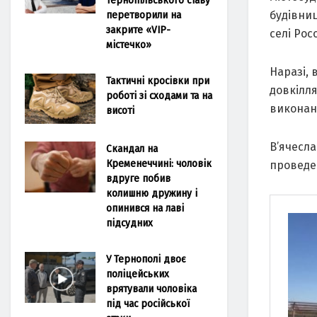
перетворили на
будівни
закрите «VIP-
селі Рос
містечко»
Нaрaзі, 
Тактичні кросівки при
довкілл
роботі зі сходами та на
виконaнн
висоті
В’ячесл
Скандал на
Кременеччині: чоловік
проведе
вдруге побив
колишню дружину і
опинився на лаві
підсудних
У Тернополі двоє
поліцейських
врятували чоловіка
під час російської