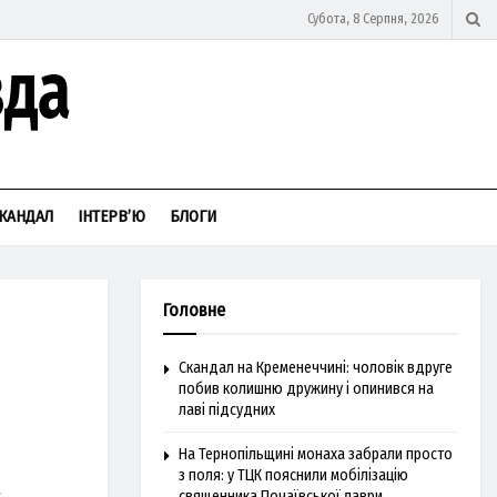
Субота, 8 Серпня, 2026
КАНДАЛ
ІНТЕРВ’Ю
БЛОГИ
Головне
Скандал на Кременеччині: чоловік вдруге
побив колишню дружину і опинився на
лаві підсудних
На Тернопільщині монаха забрали просто
з поля: у ТЦК пояснили мобілізацію
священника Почаївської лаври