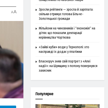
Зросли рейтинги — зросла й зарплата:
A
A
скільки отримує голова Більче-
Золотецької громади
Мільйони на чиновників і “економія” на
дітях: що показали декларації
керівництва Чорткова
«Зайві куби» води у Тернополі: хто
насправді їх додає у платіжки
Власноруч зняв свій портрет з «Алеї
надії»: на Шумщину з полону повернувся
захисник
Популярне