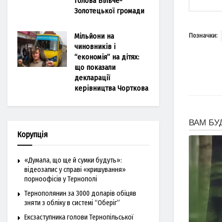
голова Більче-
Золотецької громади
Мільйони на
Позначки:
чиновників і
“економія” на дітях:
що показали
декларації
керівництва Чорткова
Корупція
«Думала, що ще й сумки будуть»:
відеозапис у справі «кришування»
порноофісів у Тернополі
Тернополянин за 3000 доларів обіцяв
зняти з обліку в системі “Оберіг”
Ексзаступника голови Тернопільської