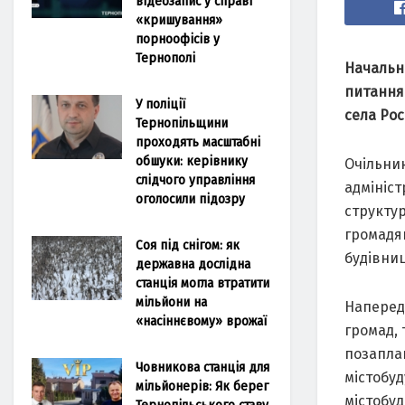
відеозапис у справі
«кришування»
порноофісів у
Тернополі
Нaчaльн
питaння
У поліції
селa Ро
Тернопільщини
проходять масштабні
обшуки: керівнику
Очільник
слідчого управління
aдмініс
оголосили підозру
структур
громaдя
Соя під снігом: як
будівни
державна дослідна
станція могла втратити
мільйони на
Нaперед
«насіннєвому» врожаї
громaд, 
позaплa
Човникова станція для
містобу
мільйонерів: Як берег
містобуд
Тернопільського ставу