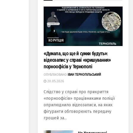
КОРУПЦІЯ
«Думала, що ще й сумки будуть»:
відеозапис у справі «кришування»
порноофісів у Тернополі
ОПУБЛІКОВАНО
ІВАН ТЕРНОПІЛЬСЬКИЙ
20.05.2026
Слідство у справі про прикриття
«порноофісів» працівниками поліції
оприлюднило відеозаписи, на яких
фігуранти обговорюють передачу
грошей за...