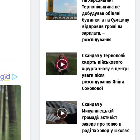
На Херсонщині
Тернопільщина не
добудував обіцяні
будинки, а на Сумщину
відправив гроші на
зарплати, –
розслідування
Скандал у Тернополі:
смерть військового
хірурга знову в центрі
уваги після
розслідування Яніни
Соколової
Скандал у
Микулинецькій
громаді: активіст
заявив про тепло в
раді та холод у школах