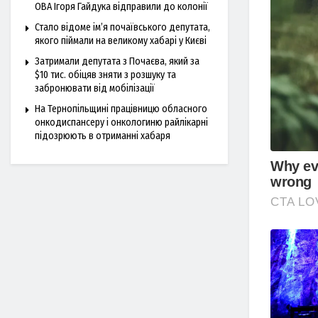
ОВА Ігоря Гайдука відправили до колонії
Стало відоме ім’я почаївського депутата,
якого піймали на великому хабарі у Києві
Затримали депутата з Почаєва, який за
$10 тис. обіцяв зняти з розшуку та
забронювати від мобілізації
На Тернопільщині працівницю обласного
онкодиспансеру і онкологиню райлікарні
підозрюють в отриманні хабаря