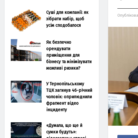
Суші для компанії: як
Опубліков
зібрати набір, щоб
усім сподобалося
Як безпечно
орендувати
приміщення для
бізнесу та мінімізувати
можливі ризики?
У Тернопільському
ТЦК загинув 46-річний
чоловік: оприлюднили
фрагмент відео
інциденту
«Думала, що ще й
сумки будуть»: