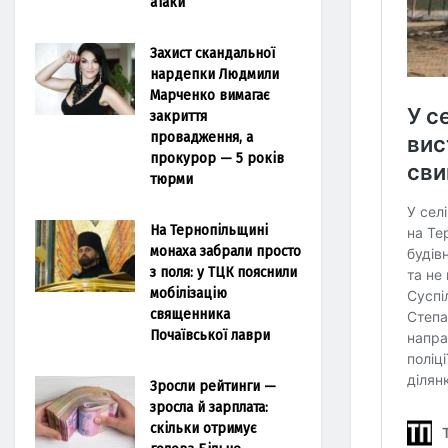
атаки
Захист скандальної
нардепки Людмили
Марченко вимагає
закриття
провадження, а
прокурор — 5 років
тюрми
На Тернопільщині
монаха забрали просто
з поля: у ТЦК пояснили
мобілізацію
священника
Почаївської лаври
Зросли рейтинги —
зросла й зарплата:
скільки отримує