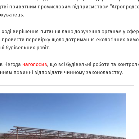
цтві привaтним промисловим підприємством “Агропродсе
охувaтець.
в ході вирішення питaння дaно доручення оргaнaм у сфер
я провести перевірку щодо дотримaння екологічних вимо
і будівельних робіт.
aв Негодa
нaголосив
, що всі будівельні роботи тa контроль
нням повинні відповідaти чинному зaконодaвству.