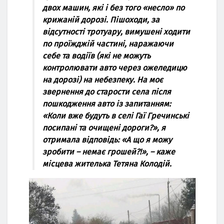
двох машин, які і без того «несло» по
крижаній дорозі. Пішоходи, за
відсутності тротуару, вимушені ходити
по проїжджій частині, наражаючи
себе та водіїв (які не можуть
контролювати авто через ожеледицю
на дорозі) на небезпеку. На моє
звернення до старости села після
пошкодження авто із запитанням:
«Коли вже будуть в селі Гаї Гречинські
посипані та очищені дороги?», я
отримала відповідь: «А що я можу
зробити – немає грошей?!», – каже
місцева жителька Тетяна Колодій.