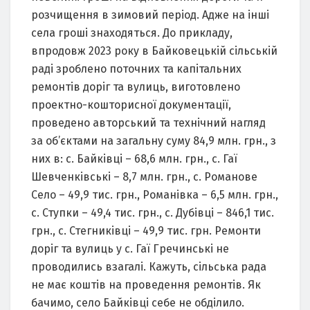
розчищення в зимовий період. Адже на інші
села гроші знаходяться. До прикладу,
впродовж 2023 року в Байковецькій сільській
раді зроблено поточних та капітальних
ремонтів доріг та вулиць, виготовлено
проектно-кошторисної документації,
проведено авторський та технічний нагляд
за об’єктами на загальну суму 84,9 млн. грн., з
них в: с. Байківці – 68,6 млн. грн., с. Гаї
Шевченківські – 8,7 млн. грн., с. Романове
Село – 49,9 тис. грн., Романівка – 6,5 млн. грн.,
с. Ступки – 49,4 тис. грн., с. Дубівці – 846,1 тис.
грн., с. Стегниківці – 49,9 тис. грн. Ремонти
доріг та вулиць у с. Гаї Гречинські не
проводились взагалі. Кажуть, сільська рада
не має коштів на проведення ремонтів. Як
бачимо, село Байківці себе не обділило.