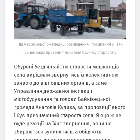
Під час зимової ожеледиці розчищення і посипання у Гаях
Гречинських провели тільки біля будинку старостату.
Обурені бездіяльністю старости мешканців
села вирішили звернутись із колективною
заявою до відповідних органів, а саме –
Управління державної інспекції
містобудування та голови Байківецької
громади Анатолія Кулика, за пропозиції якого
і був призначений староста села. Якщо ж не
буде реакції на їхнє звернення, вони не
збираються зупинятись, а обіцяють
звернутись до правоохоронних органів,