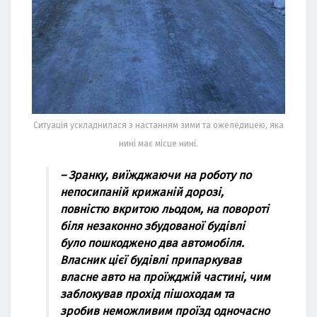
Ситуація ускладнилася з настанням зими та ожеледицею, яка
нині має місце нині.
– Зранку, виїжджаючи на роботу по
непосипаній крижаній дорозі,
повністю вкритою льодом, на повороті
біля незаконно збудованої будівлі
було пошкоджено два автомобіля.
Власник цієї будівлі припаркував
власне авто на проїжджій частині, чим
заблокував прохід пішоходам та
зробив неможливим проїзд одночасно