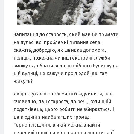
Запитання до старости, який мав би тримати
на пульсі всі проблемні питання села:
скажіть, добродію, як швидка допомога,
поліція, пожежна чи інші екстрені служби
зможуть добратися до потрібного будинку на
цій вулиці, не кажучи про людей, які там
живуть?
Якщо стукаєш – тобі мали б відчинити, але,
очевидно, пан староста, до речі, колишній
податківець, цього робити не збирається. І
це в одній з найбагатших громад
Тернопільщини, в якій можна знайти
невеликі гроші на відновлення дороги та її