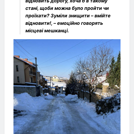
відновить дорогу, хоча б в такому
стані, щоби можна було пройти чи
проїхати? Зуміли знищити – вмійте
відновити!, – емоційно говорять
місцеві мешканці
.