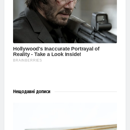
Нещодавні
дописи