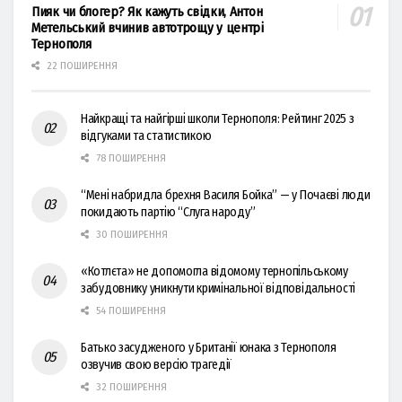
Пияк чи блогер? Як кажуть свідки, Антон
Метельський вчинив автотрощу у центрі
Тернополя
22 ПОШИРЕННЯ
Найкращі та найгірші школи Тернополя: Рейтинг 2025 з
відгуками та статистикою
78 ПОШИРЕННЯ
“Мені набридла брехня Василя Бойка” — у Почаєві люди
покидають партію “Слуга народу”
30 ПОШИРЕННЯ
«Котлєта» не допомогла відомому тернопільському
забудовнику уникнути кримінальної відповідальності
54 ПОШИРЕННЯ
Батько засудженого у Британії юнака з Тернополя
озвучив свою версію трагедії
32 ПОШИРЕННЯ