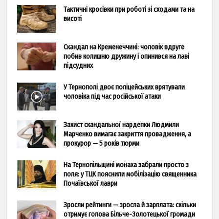
Тактичні кросівки при роботі зі сходами та на
висоті
Скандал на Кременеччині: чоловік вдруге
побив колишню дружину і опинився на лаві
підсудних
У Тернополі двоє поліцейських врятували
чоловіка під час російської атаки
Захист скандальної нардепки Людмили
Марченко вимагає закриття провадження, а
прокурор — 5 років тюрми
На Тернопільщині монаха забрали просто з
поля: у ТЦК пояснили мобілізацію священника
Почаївської лаври
Зросли рейтинги — зросла й зарплата: скільки
отримує голова Більче-Золотецької громади