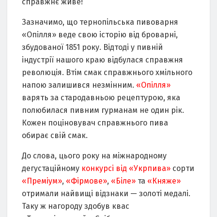
справжнє живе!
Зазначимо, що тернопільська пивоварня
«Опілля» веде свою історію від броварні,
збудованої 1851 року. Відтоді у пивній
індустрії нашого краю відбулася справжня
революція. Втім смак справжнього хмільного
напою залишився незмінним.
«Опілля»
варять за стародавньою рецептурою, яка
полюбилася пивним гурманам не один рік.
Кожен поціновувач справжнього пива
обирає свій смак.
До слова, цього року на міжнародному
дегустаційному
конкурсі від «Укрпива»
сорти
«Преміум»
,
«Фірмове»
,
«Біле»
та
«Княже»
отримали найвищі відзнаки — золоті медалі.
Таку ж нагороду здобув квас