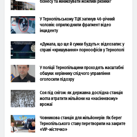
бізнесу та мінімізувати можливі ризики?
У Тернопільському ТЦК загинув 46-річний
чоловік: оприлюднили фрагмент відео
інциденту
«Думала, що ще й сумки будуть»: відеозапис у
справі «кришування» порноофісів у Тернополі
У поліції Тернопільщини проходять масштабні
обшуки: керівнику слідчого управління
оголосили підозру
Соя під снігом: як державна дослідна станція
могла втратити мільйони на «насіннєвому»
врожаї
Човникова станція для мільйонерів: Як берег
Тернопільського ставу перетворили на закрите
«VIP-містечко»