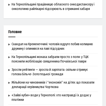
На Тернопільщині працівницю обласного онкодиспансеру і
онкологиню райлікарні підозрюють в отриманні хабаря
Головне
Скандал на Кременеччині: чоловік вдруге побив колишню
дружину і опинився на лаві підсудних
На Тернопільщині монаха забрали просто з поля: у ТЦК
пояснили мобілізацію священника Почаївської лаври
Зросли рейтинги — зросла й зарплата: скільки отримує
голова Більче-Золотецької громади
Мільйони на чиновників і “економія” на дітях: що показали
декларації керівництва Чорткова
«Зайві куби» води у Тернополі: хто насправді їх додає у
платіжки