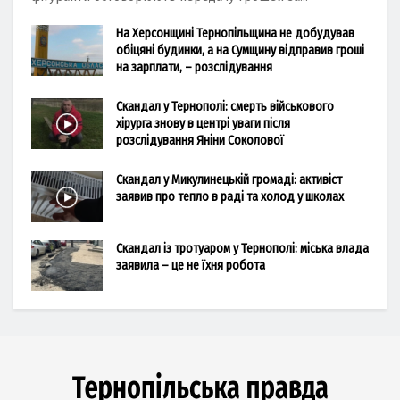
На Херсонщині Тернопільщина не добудував
обіцяні будинки, а на Сумщину відправив гроші
на зарплати, – розслідування
Скандал у Тернополі: смерть військового
хірурга знову в центрі уваги після
розслідування Яніни Соколової
Скандал у Микулинецькій громаді: активіст
заявив про тепло в раді та холод у школах
Скандал із тротуаром у Тернополі: міська влада
заявила – це не їхня робота