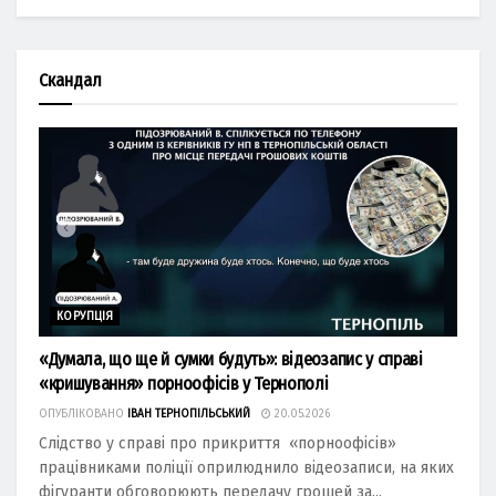
Скандал
КОРУПЦІЯ
«Думала, що ще й сумки будуть»: відеозапис у справі
«кришування» порноофісів у Тернополі
ОПУБЛІКОВАНО
ІВАН ТЕРНОПІЛЬСЬКИЙ
20.05.2026
Слідство у справі про прикриття «порноофісів»
працівниками поліції оприлюднило відеозаписи, на яких
фігуранти обговорюють передачу грошей за...