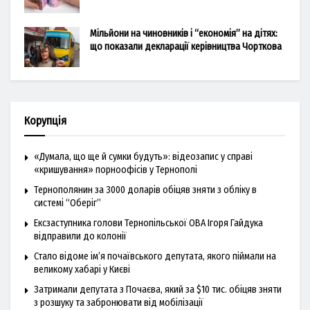
Мільйони на чиновників і “економія” на дітях:
що показали декларації керівництва Чорткова
Корупція
«Думала, що ще й сумки будуть»: відеозапис у справі
«кришування» порноофісів у Тернополі
Тернополянин за 3000 доларів обіцяв зняти з обліку в
системі “Оберіг”
Ексзаступника голови Тернопільської ОВА Ігоря Гайдука
відправили до колонії
Стало відоме ім’я почаївського депутата, якого піймали на
великому хабарі у Києві
Затримали депутата з Почаєва, який за $10 тис. обіцяв зняти
з розшуку та забронювати від мобілізації