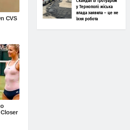
Скандал із тротуаром
у Тернополі: міська
влада заявила – це не
їхня робота