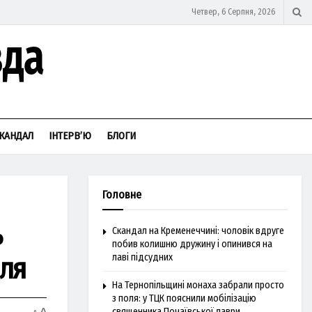
Четвер, 6 Серпня, 2026
КАНДАЛ
ІНТЕРВ’Ю
БЛОГИ
Головне
ь
Скандал на Кременеччині: чоловік вдруге
побив колишню дружину і опинився на
ля
лаві підсудних
На Тернопільщині монаха забрали просто
з поля: у ТЦК пояснили мобілізацію
священника Почаївської лаври