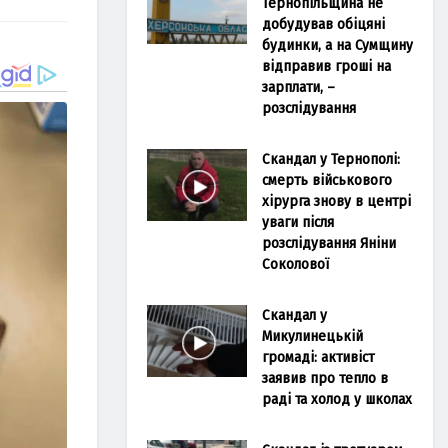
Тернопільщина не
добудував обіцяні
будинки, а на Сумщину
відправив гроші на
зарплати, –
розслідування
Скандал у Тернополі:
смерть військового
хірурга знову в центрі
уваги після
розслідування Яніни
Соколової
Скандал у
Микулинецькій
громаді: активіст
заявив про тепло в
раді та холод у школах