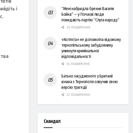
татів
ийдіть і
“Мені набридла брехня Василя
Бойка” — у Почаєві люди
с.
покидають партію “Слуга народу”
30 ПОШИРЕННЯ
«Котлєта» не допомогла відомому
тернопільському забудовнику
уникнути кримінальної
ства
відповідальності
54 ПОШИРЕННЯ
Батько засудженого у Британії
юнака з Тернополя озвучив свою
версію трагедії
32 ПОШИРЕННЯ
Скандал