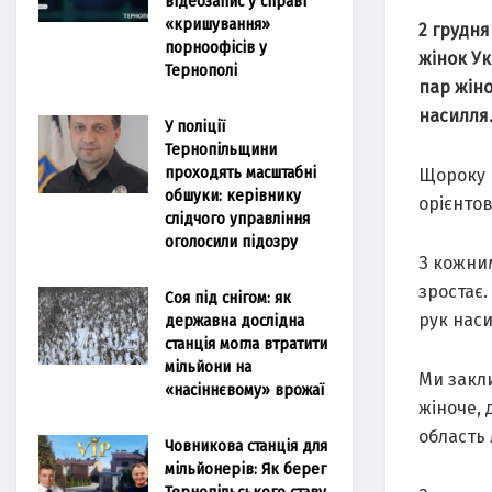
відеозапис у справі
«кришування»
2 грудня
порноофісів у
жінок Ук
Тернополі
пар жіно
насилля
У поліції
Тернопільщини
проходять масштабні
Щороку 
обшуки: керівнику
орієнтов
слідчого управління
оголосили підозру
З кожни
зростає.
Соя під снігом: як
рук наси
державна дослідна
станція могла втратити
мільйони на
Ми закл
«насіннєвому» врожаї
жіноче, 
область
Човникова станція для
мільйонерів: Як берег
Тернопільського ставу