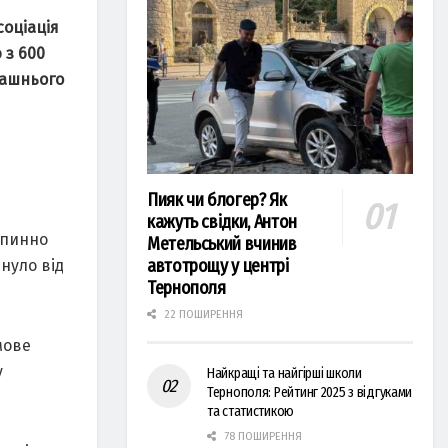
соціація
 з 600
машнього
Пияк чи блогер? Як
кажуть свідки, Антон
впинно
Метельський вчинив
автотрощу у центрі
инуло від
Тернополя
22 ПОШИРЕННЯ
мове
у
Найкращі та найгірші школи
Тернополя: Рейтинг 2025 з відгуками
та статистикою
78 ПОШИРЕННЯ