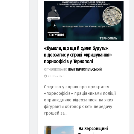
КОРУПЦІЯ
«Думала, що ще й сумки будуть»:
відеозапис у справі «кришування»
порноофісів у Тернополі
ОПУБЛІКОВАНО
ІВАН ТЕРНОПІЛЬСЬКИЙ
20.05.2026
Слідство у справі про прикриття
«порноофісів» працівниками поліції
оприлюднило відеозаписи, на яких
фігуранти обговорюють передачу
грошей за...
На Херсонщині