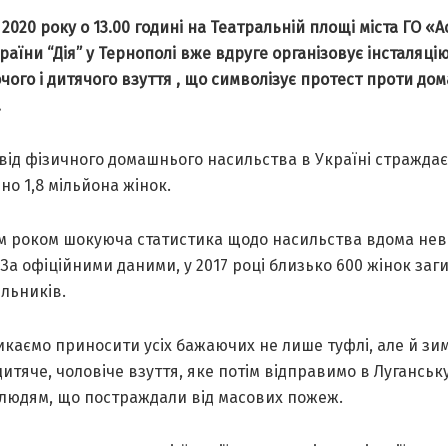
 2020 року о 13.00 годині на Театральній площі міста ГО «А
раїни “Дія” у Тернополі вже вдруге організовує інсталяцію
чого і дитячого взуття , що символізує протест проти до
.
від фізичного домашнього насильства в Україні страждає
но 1,8 мільйона жінок.
м роком шокуюча статистика щодо насильства вдома не
 За офіційними даними, у 2017 році близько 600 жінок заг
льників.
икаємо приносити усіх бажаючих не лише туфлі, але й зи
дитяче, чоловіче взуття, яке потім відправимо в Луганськ
 людям, що постраждали від масових пожеж.