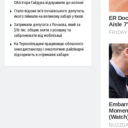
ОВА Ігоря Гайдука відправили до колонії
Стало відоме ім’я почаївського депутата,
якого піймали на великому хабарі у Києві
Затримали депутата з Почаєва, який за
$10 тис. обіцяв зняти з розшуку та
забронювати від мобілізації
На Тернопільщині працівницю обласного
онкодиспансеру і онкологиню райлікарні
підозрюють в отриманні хабаря