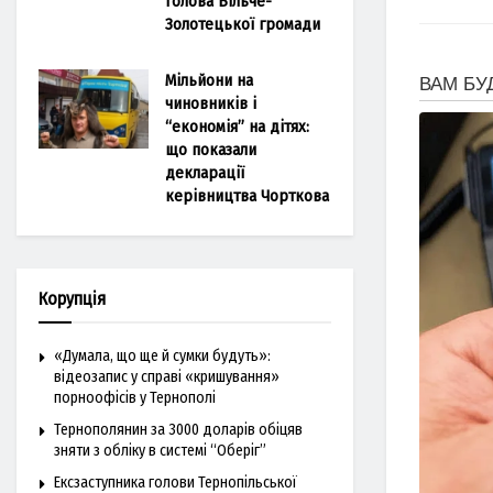
голова Більче-
Золотецької громади
Мільйони на
чиновників і
“економія” на дітях:
що показали
декларації
керівництва Чорткова
Корупція
«Думала, що ще й сумки будуть»:
відеозапис у справі «кришування»
порноофісів у Тернополі
Тернополянин за 3000 доларів обіцяв
зняти з обліку в системі “Оберіг”
Ексзаступника голови Тернопільської