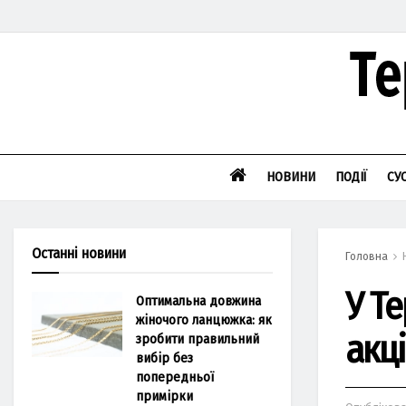
НОВИНИ
ПОДІЇ
СУ
Останні новини
Головна
У Т
Оптимальна довжина
жіночого ланцюжка: як
акц
зробити правильний
вибір без
попередньої
примірки