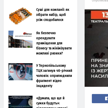
Опубліков
Суші для компанії: як
зібрати набір, щоб
усім сподобалося
Як безпечно
орендувати
приміщення для
бізнесу та мінімізувати
можливі ризики?
У Тернопільському
ТЦК загинув 46-річний
чоловік: оприлюднили
фрагмент відео
інциденту
«Думала, що ще й
сумки будуть»: