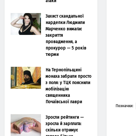
атаки
Захист скандальної
нардепки Людмили
Марченко вимагає
закриття
провадження, а
прокурор — 5 років
тюрми
На Тернопільщині
монаха забрали просто
з поля: у ТЦК пояснили
мобілізацію
священника
Почаївської лаври
Позначки:
Зросли рейтинги —
зросла й зарплата:
скільки отримує