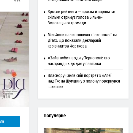
A
A
Зросли рейтинги — зросла й зарплата:
скільки отримує голова Більче-
Золотецької громади
Мільйони на чиновників і “економія” на
дітях: що показали декларації
керівництва Чорткова
«Зайві куби» води у Тернополі: хто
насправді їх додає у платіжки
Власноруч зняв свій портрет з «Алеї
надії»: на Шумщину з полону повернувся
захисник
Популярне
am