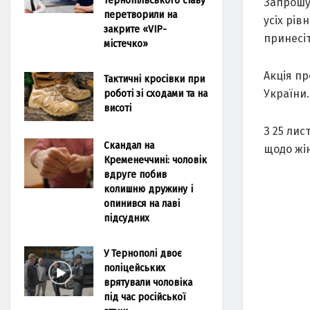
Запрошує
перетворили на
усіх рів
закрите «VIP-
принесіт
містечко»
Акція пр
Тактичні кросівки при
роботі зі сходами та на
України.
висоті
З 25 лис
Скандал на
щодо жін
Кременеччині: чоловік
вдруге побив
колишню дружину і
опинився на лаві
підсудних
У Тернополі двоє
поліцейських
врятували чоловіка
під час російської