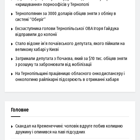
«кришування» порноофісів у Тернополі
Тернополянин за 3000 доларів обіцяв зняти з обліку в
системі “Оберіг”
Ексзаступника голови Тернопільської ОВА Ігоря Гайдука
відправили до колонії
Стало відоме ім’я почаївського депутата, якого піймали на
великому хабарі у Києві
Затримали депутата з Почаєва, який за $10 тис. обіцяв зняти
з розшуку та забронювати від мобілізації
На Тернопільщині працівницю обласного онкодиспансеру і
онкологиню райлікарні підозрюють в отриманні хабаря
Головне
Скандал на Кременеччині: чоловік вдруге побив колишню
дружину і опинився на лаві підсудних