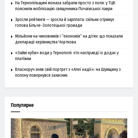
На Тернопільщині монаха забрали просто з поля: у ТЦК
пояснили мобілізацію священника Почаївської лаври
Зросли рейтинги — зросла й зарплата: скільки отримує
голова Більче-Золотецької громади
Мільйони на чиновників і “економія” на дітях: що показали
декларації керівництва Чорткова
«Зайві куби» води у Тернополі: хто насправді їх додає у
платіжки
Власноруч зняв свій портрет з «Алеї надії»: на Шумщину з
полону повернувся захисник
Популярне