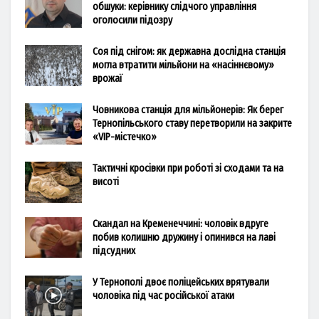
обшуки: керівнику слідчого управління
оголосили підозру
Соя під снігом: як державна дослідна станція
могла втратити мільйони на «насіннєвому»
врожаї
Човникова станція для мільйонерів: Як берег
Тернопільського ставу перетворили на закрите
«VIP-містечко»
Тактичні кросівки при роботі зі сходами та на
висоті
Скандал на Кременеччині: чоловік вдруге
побив колишню дружину і опинився на лаві
підсудних
У Тернополі двоє поліцейських врятували
чоловіка під час російської атаки