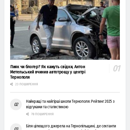
Пияк чи блогер? Як кажуть свідки, Антон
Метельський вчинив автотрощу у центрі
Тернополя
23 ПОШИРЕННЯ
Найкращі та найгірші школи Тернополя: Рейтинг 2025 з
відгуками та статистикою
78 ПОШИРЕННЯ
Біля цілющого джерела на Тернопільщині, де сектанти