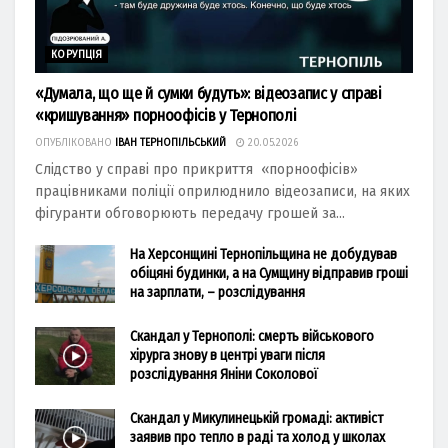
КОРУПЦІЯ
«Думала, що ще й сумки будуть»: відеозапис у справі
«кришування» порноофісів у Тернополі
ОПУБЛІКОВАНО
ІВАН ТЕРНОПІЛЬСЬКИЙ
20.05.2026
Слідство у справі про прикриття «порноофісів»
працівниками поліції оприлюднило відеозаписи, на яких
фігуранти обговорюють передачу грошей за...
На Херсонщині Тернопільщина не добудував
обіцяні будинки, а на Сумщину відправив гроші
на зарплати, – розслідування
Скандал у Тернополі: смерть військового
хірурга знову в центрі уваги після
розслідування Яніни Соколової
Скандал у Микулинецькій громаді: активіст
заявив про тепло в раді та холод у школах