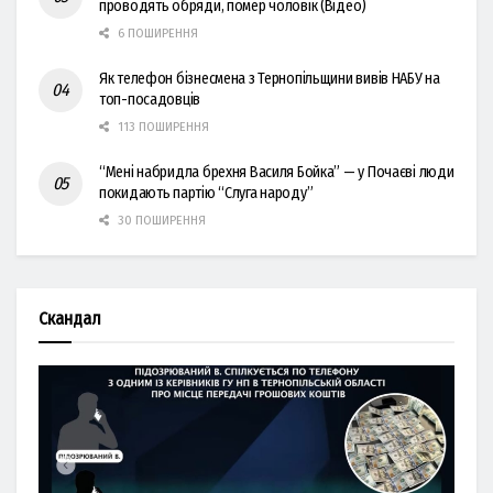
проводять обряди, помер чоловік (Відео)
6 ПОШИРЕННЯ
Як телефон бізнесмена з Тернопільщини вивів НАБУ на
топ-посадовців
113 ПОШИРЕННЯ
“Мені набридла брехня Василя Бойка” — у Почаєві люди
покидають партію “Слуга народу”
30 ПОШИРЕННЯ
Скандал