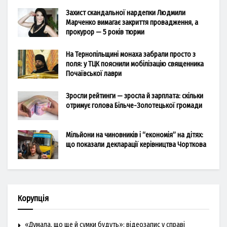
Захист скандальної нардепки Людмили
Марченко вимагає закриття провадження, а
прокурор — 5 років тюрми
На Тернопільщині монаха забрали просто з
поля: у ТЦК пояснили мобілізацію священника
Почаївської лаври
Зросли рейтинги — зросла й зарплата: скільки
отримує голова Більче-Золотецької громади
Мільйони на чиновників і “економія” на дітях:
що показали декларації керівництва Чорткова
Корупція
«Думала, що ще й сумки будуть»: відеозапис у справі