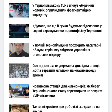
У Тернопільському ТЦК загинув 46-річний
чоловік: оприлюднили фрагмент відео
інциденту
«Думала, що ще й сумки будуть»: відеозапис у
справі «кришування» порноофісів у Тернополі
У поліції Тернопільщини проходять масштабні
обшуки: керівнику слідчого управління
оголосили підозру
Соя під снігом: як державна дослідна станція
могла втратити мільйони на «насіннєвому»
врожаї
Човникова станція для мільйонерів: Як берег
Тернопільського ставу перетворили на закрите
«VIP-містечко»
Тактичні кросівки при роботі зі сходами та на
висоті