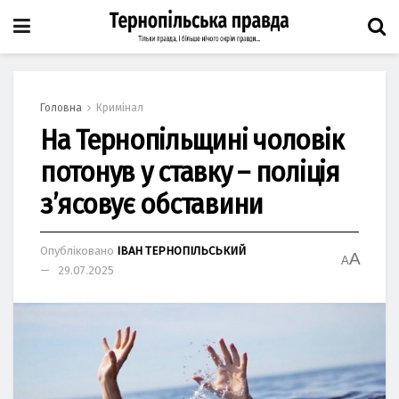
Головна
Кримінал
На Тернопільщині чоловік
потонув у ставку – поліція
зʼясовує обставини
Опубліковано
ІВАН ТЕРНОПІЛЬСЬКИЙ
A
A
29.07.2025