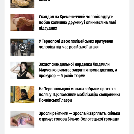
Скандал на Кременеччині: чоловік вдруге
побив колишню дружину і опинився на лаві
підсудних
У Тернополі двоє поліцейських врятували
чоловіка під час російської атаки
Захист скандальної нардепки Людмили
Марченко вимагає закриття провадження, а
прокурор — 5 років тюрми
На Тернопільщині монаха забрали просто з
поля: у ТЦК пояснили мобілізацію священника
Почаївської лаври
Зросли рейтинги — зросла й зарплата: скільки
отримує голова Більче-Золотецької громади