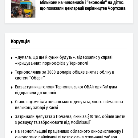
Мільйони на чиновників і “економія” на дітях:
що показали декларації керівництва Чорткова
Корупція
«Думала, що ще й сумки будуть»: відеозапис у справі
«кришування» порноофісів у Тернополі
Тернополянин за 3000 доларів обіцяв зняти з обліку в
системі “Оберіг”
Ексзаступника голови Тернопільської ОВА Ігоря Гайдука
відправили до колонії
Стало відоме ім’я почаївського депутата, якого піймали на
великому хабарі у Києві
Затримали депутата з Почаєва, який за $10 тис. обіцяв зняти
з розшуку та забронювати від мобілізації
На Тернопільщині працівницю обласного онкодиспансеру і
онкологиню райлікарні підозрюють в отриманні хабаря