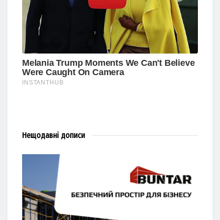
Нещодавні
дописи