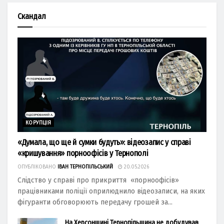
Скандал
КОРУПЦІЯ
«Думала, що ще й сумки будуть»: відеозапис у справі
«кришування» порноофісів у Тернополі
ОПУБЛІКОВАНО
ІВАН ТЕРНОПІЛЬСЬКИЙ
20.05.2026
Слідство у справі про прикриття «порноофісів»
працівниками поліції оприлюднило відеозаписи, на яких
фігуранти обговорюють передачу грошей за...
На Херсонщині Тернопільщина не добудував