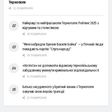
Тернополя
22 ПОШИРЕННЯ
Найкращі та найгірші школи Тернополя: Рейтинг 2025 з
відгуками та статистикою
78 ПОШИРЕННЯ
“Мені набридла брехня Василя Бойка” — у Почаєві люди
покидають партію “Слуга народу”
30 ПОШИРЕННЯ
«Котлєта» не допомогла відомому тернопільському
забудовнику уникнути кримінальної відповідальності
54 ПОШИРЕННЯ
Батько засудженого у Британії юнака з Тернополя
озвучив свою версію трагедії
32 ПОШИРЕННЯ