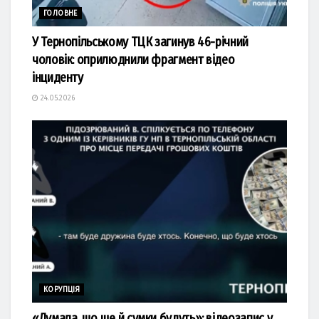
ГОЛОВНЕ
У Тернопільському ТЦК загинув 46-річний
чоловік: оприлюднили фрагмент відео
інциденту
24.05.2026
КОРУПЦІЯ
«Думала, що ще й сумки будуть»: відеозапис у