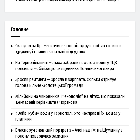
Головне
Скандал на Кременеччині: чоловік вдруге побив колишню
дружину і опинився на лаві підсудних
На Тернопільщині монаха забрали просто з поля: у ТЦК
пояснили мобілізацію священника Почаївської лаври
Зросли рейтинги — зросла й зарплата: скільки отримує
голова Більче-Золотецької громади
Мільйони на чиновників і “економія” на дітях: що показали
декларації керівництва Чорткова
«Зайві куби» води у Тернополі: хто насправді їх додає у
платіжки
Власноруч зняв свій портрет з «Алеї надії»: на Шумщину з
полону повернувся захисник