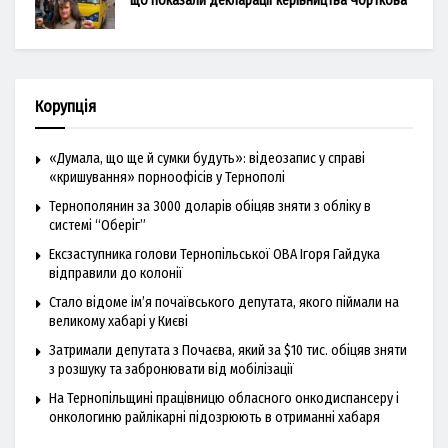
що показали декларації керівництва Чорткова
Корупція
«Думала, що ще й сумки будуть»: відеозапис у справі
«кришування» порноофісів у Тернополі
Тернополянин за 3000 доларів обіцяв зняти з обліку в
системі “Оберіг”
Ексзаступника голови Тернопільської ОВА Ігоря Гайдука
відправили до колонії
Стало відоме ім’я почаївського депутата, якого піймали на
великому хабарі у Києві
Затримали депутата з Почаєва, який за $10 тис. обіцяв зняти
з розшуку та забронювати від мобілізації
На Тернопільщині працівницю обласного онкодиспансеру і
онкологиню райлікарні підозрюють в отриманні хабаря