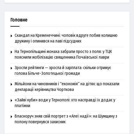
Головне
Скандал на Кременеччині: чоловік вдруге побив колишню
дружину і опинився на лаві підсудних
На Тернопільщині монаха забрали просто з поля: у ТЦК
пояснили мобілізацію священника Почаївської лаври
Зросли рейтинги — зросла й зарплата: скільки отримує
голова Більче-Золотецької громади
Мільйони на чиновників і “економія” на дітях: що показали
декларації керівництва Чорткова
«Зайві куби» води у Тернополі: хто насправді їх додає у
платіжки
Власноруч зняв свій портрет з «Алеї надії»: на Шумщину з
полону повернувся захисник