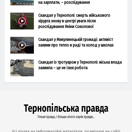
на зарплати, – розслідування
Скандал у Тернополі: смерть військового
хірурга знову в центрі уваги після
розслідування Яніни Соколової
Скандал у Микулинецькій громаді: активіст
заявив про тепло в раді та холод у школах
Скандал із тротуаром у Тернополі: міська влада
заявила – це не їхня робота
Усі права на інформаційні матеріали, розміщені на сайті