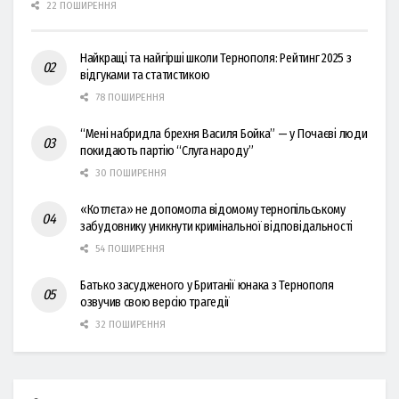
22 ПОШИРЕННЯ
Найкращі та найгірші школи Тернополя: Рейтинг 2025 з
відгуками та статистикою
78 ПОШИРЕННЯ
“Мені набридла брехня Василя Бойка” — у Почаєві люди
покидають партію “Слуга народу”
30 ПОШИРЕННЯ
«Котлєта» не допомогла відомому тернопільському
забудовнику уникнути кримінальної відповідальності
54 ПОШИРЕННЯ
Батько засудженого у Британії юнака з Тернополя
озвучив свою версію трагедії
32 ПОШИРЕННЯ