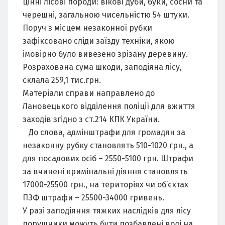
цінні лісові породи: вікові дуби, буки, сосни та
черешні, загальною чисельністю 54 штуки.
Поруч з місцем незаконної рубки
зафіксовано сліди заїзду техніки, якою
імовірно було вивезено зрізану деревину.
Розрахована сума шкоди, заподіяна лісу,
склала 259,1 тис.грн.
Матеріали справи направлено до
Лановецького відділення поліції для вжиття
заходів згідно з ст.214 КПК України.
До слова, адмінштрафи для громадян за
незаконну рубку становлять 510-1020 грн., а
для посадових осіб – 2550-5100 грн. Штрафи
за вчинені кримінальні діяння становлять
17000-25500 грн., на територіях чи об’єктах
ПЗФ штрафи – 25500-34000 гривень.
У разі заподіяння тяжких наслідків для лісу
порушники можуть бути позбавлені волі на