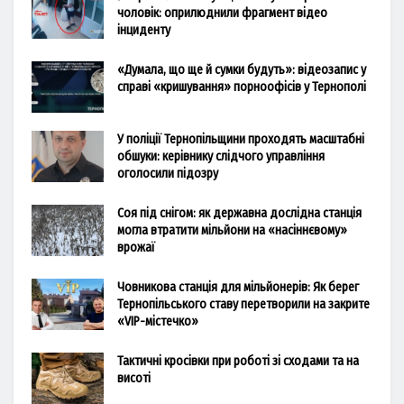
чоловік: оприлюднили фрагмент відео
інциденту
«Думала, що ще й сумки будуть»: відеозапис у
справі «кришування» порноофісів у Тернополі
У поліції Тернопільщини проходять масштабні
обшуки: керівнику слідчого управління
оголосили підозру
Соя під снігом: як державна дослідна станція
могла втратити мільйони на «насіннєвому»
врожаї
Човникова станція для мільйонерів: Як берег
Тернопільського ставу перетворили на закрите
«VIP-містечко»
Тактичні кросівки при роботі зі сходами та на
висоті