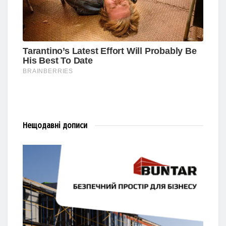
Нещодавні
дописи