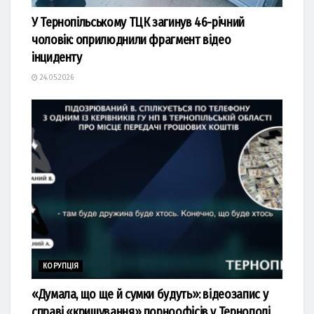
У Тернопільському ТЦК загинув 46-річний
чоловік: оприлюднили фрагмент відео
інциденту
24.05.2026
КОРУПЦІЯ
«Думала, що ще й сумки будуть»: відеозапис у
справі «кришування» порноофісів у Тернополі