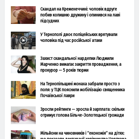
Скандал на Кременеччині: чоловік вдруге
побив колишню дружину і опинився на лаві
підсудних
У Тернополі двоє поліцейських врятували
чоловіка під час російської атаки
Захист скандальної нардепки Людмили
Марченко вимагає закриття провадження, а
прокурор — 5 років тюрми
На Тернопільщині монаха забрали просто з
поля: у ТЦК пояснили мобілізацію священника
Почаївської лаври
Зросли рейтинги — зросла й зарплата: скільки
отримує голова Більче-Золотецької громади
Мільйони на чиновників і “економія” на дітях: