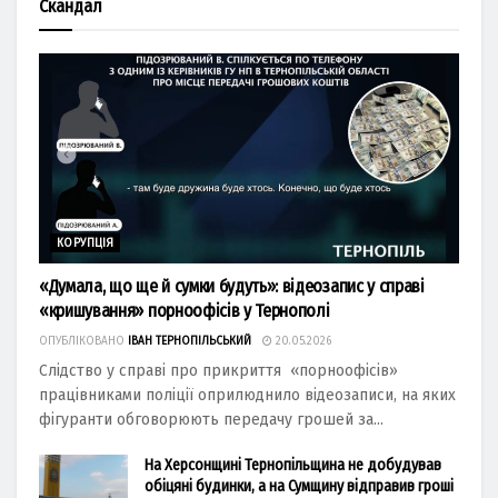
Скандал
КОРУПЦІЯ
«Думала, що ще й сумки будуть»: відеозапис у справі
«кришування» порноофісів у Тернополі
ОПУБЛІКОВАНО
ІВАН ТЕРНОПІЛЬСЬКИЙ
20.05.2026
Слідство у справі про прикриття «порноофісів»
працівниками поліції оприлюднило відеозаписи, на яких
фігуранти обговорюють передачу грошей за...
На Херсонщині Тернопільщина не добудував
обіцяні будинки, а на Сумщину відправив гроші