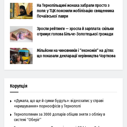
На Тернопільщині монаха забрали просто з
поля: у ТЦК пояснили мобілізацію священника
Почаївської лаври
Зросли рейтинги — зросла й зарплата: скільки
отримує голова Більче-Золотецької громади
Мільйони на чиновників і “економія” на дітях:
що показали декларації керівництва Чорткова
Корупція
«Думала, що ще й сумки будуть»: відеозапис у справі
«кришування» порноофісів у Тернополі
Тернополянин за 3000 доларів обіцяв зняти з обліку в
системі “Оберіг”