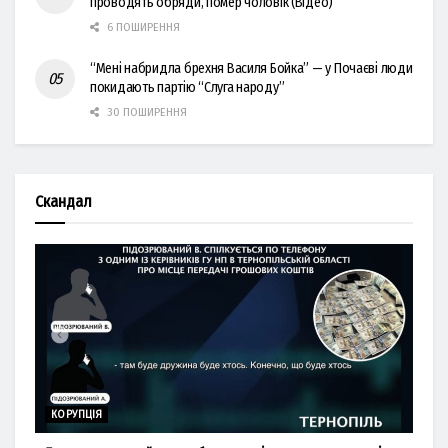
проводять обряди, помер чоловік (Відео)
6 ПОШИРЕННЯ
“Мені набридла брехня Василя Бойка” — у Почаєві люди
покидають партію “Слуга народу”
30 ПОШИРЕННЯ
Скандал
КОРУПЦІЯ