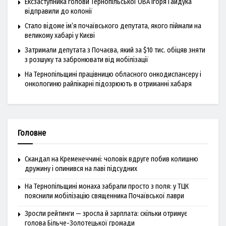
Ексзаступника голови Тернопільської ОВА Ігоря Гайдука
відправили до колонії
Стало відоме ім’я почаївського депутата, якого піймали на
великому хабарі у Києві
Затримали депутата з Почаєва, який за $10 тис. обіцяв зняти
з розшуку та забронювати від мобілізації
На Тернопільщині працівницю обласного онкодиспансеру і
онкологиню райлікарні підозрюють в отриманні хабаря
Головне
Скандал на Кременеччині: чоловік вдруге побив колишню
дружину і опинився на лаві підсудних
На Тернопільщині монаха забрали просто з поля: у ТЦК
пояснили мобілізацію священника Почаївської лаври
Зросли рейтинги — зросла й зарплата: скільки отримує
голова Більче-Золотецької громади