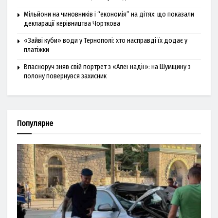
Мільйони на чиновників і “економія” на дітях: що показали
декларації керівництва Чорткова
«Зайві куби» води у Тернополі: хто насправді їх додає у
платіжки
Власноруч зняв свій портрет з «Алеї надії»: на Шумщину з
полону повернувся захисник
Популярне