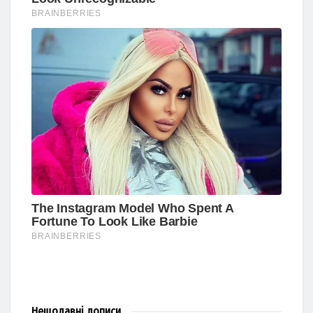
Нещодавні
дописи