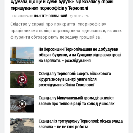
«Думала, що ще й сумки будуть»: відеозапис у справі
«кришування» порноофісів у Тернополі
ОПУБЛІКОВАНО
ІВАН ТЕРНОПІЛЬСЬКИЙ
20.05.2026
Слідство у справі про прикриття «порноофісів»
працівниками поліції оприлюднило відеозаписи, на яких
фігуранти обговорюють передачу грошей за...
На Херсонщині Тернопільщина не добудував
обіцяні будинки, а на Сумщину відправив гроші
на зарплати, – розслідування
Скандал у Тернополі: смерть військового
хірурга знову в центрі уваги після
розслідування Яніни Соколової
Скандал у Микулинецькій громаді: активіст
заявив про тепло в раді та холод у школах
Скандал із тротуаром у Тернополі: міська влада
заявила – це не їхня робота