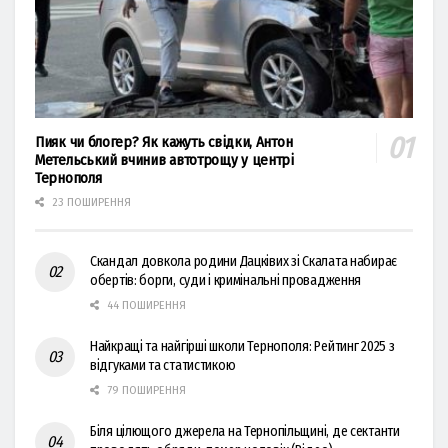
Пияк чи блогер? Як кажуть свідки, Антон
Метельський вчинив автотрощу у центрі
Тернополя
23 ПОШИРЕННЯ
Скандал довкола родини Дацківих зі Скалата набирає
обертів: борги, суди і кримінальні провадження
44 ПОШИРЕННЯ
Найкращі та найгірші школи Тернополя: Рейтинг 2025 з
відгуками та статистикою
79 ПОШИРЕННЯ
Біля цілющого джерела на Тернопільщині, де сектанти