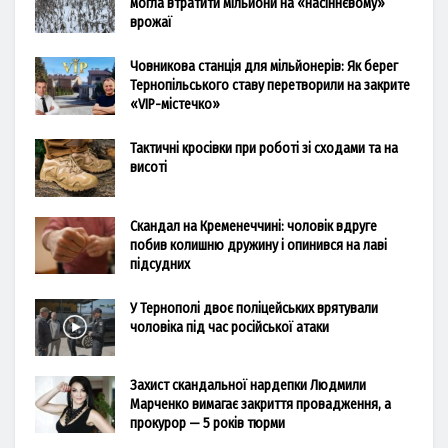
могла втратити мільйони на «насіннєвому»
врожаї
Човникова станція для мільйонерів: Як берег
Тернопільського ставу перетворили на закрите
«VIP-містечко»
Тактичні кросівки при роботі зі сходами та на
висоті
Скандал на Кременеччині: чоловік вдруге
побив колишню дружину і опинився на лаві
підсудних
У Тернополі двоє поліцейських врятували
чоловіка під час російської атаки
Захист скандальної нардепки Людмили
Марченко вимагає закриття провадження, а
прокурор — 5 років тюрми