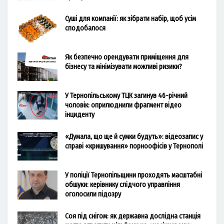
Суші для компанії: як зібрати набір, щоб усім
сподобалося
Як безпечно орендувати приміщення для
бізнесу та мінімізувати можливі ризики?
У Тернопільському ТЦК загинув 46-річний
чоловік: оприлюднили фрагмент відео
інциденту
«Думала, що ще й сумки будуть»: відеозапис у
справі «кришування» порноофісів у Тернополі
У поліції Тернопільщини проходять масштабні
обшуки: керівнику слідчого управління
оголосили підозру
Соя під снігом: як державна дослідна станція