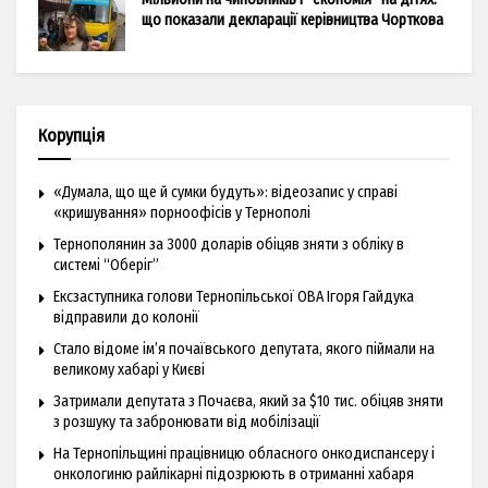
що показали декларації керівництва Чорткова
Корупція
«Думала, що ще й сумки будуть»: відеозапис у справі
«кришування» порноофісів у Тернополі
Тернополянин за 3000 доларів обіцяв зняти з обліку в
системі “Оберіг”
Ексзаступника голови Тернопільської ОВА Ігоря Гайдука
відправили до колонії
Стало відоме ім’я почаївського депутата, якого піймали на
великому хабарі у Києві
Затримали депутата з Почаєва, який за $10 тис. обіцяв зняти
з розшуку та забронювати від мобілізації
На Тернопільщині працівницю обласного онкодиспансеру і
онкологиню райлікарні підозрюють в отриманні хабаря