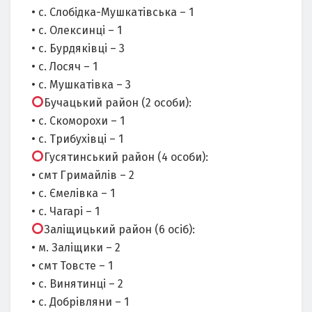
• с. Слобідка-Мушкатівська – 1
• с. Олексинці – 1
• с. Бурдяківці – 3
• с. Лосяч – 1
• с. Мушкатівка – 3
Бучацький район (2 особи):
• с. Скоморохи – 1
• с. Трибухівці – 1
Гусятинський район (4 особи):
• смт Гримайлів – 2
• с. Ємелівка – 1
• с. Чагарі – 1
Заліщицький район (6 осіб):
• м. Заліщики – 2
• смт Товсте – 1
• с. Винятинці – 2
• с. Добрівляни – 1