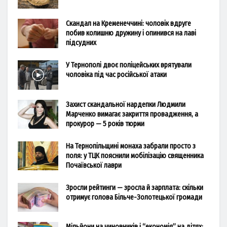
Скандал на Кременеччині: чоловік вдруге
побив колишню дружину і опинився на лаві
підсудних
У Тернополі двоє поліцейських врятували
чоловіка під час російської атаки
Захист скандальної нардепки Людмили
Марченко вимагає закриття провадження, а
прокурор — 5 років тюрми
На Тернопільщині монаха забрали просто з
поля: у ТЦК пояснили мобілізацію священника
Почаївської лаври
Зросли рейтинги — зросла й зарплата: скільки
отримує голова Більче-Золотецької громади
Мільйони на чиновників і “економія” на дітях: