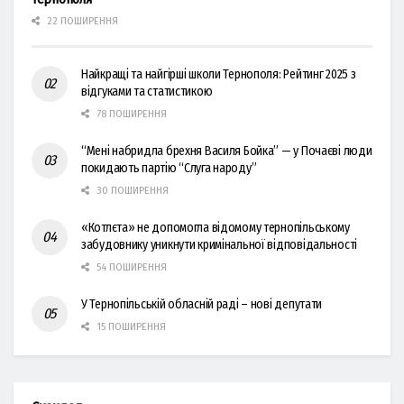
22 ПОШИРЕННЯ
Найкращі та найгірші школи Тернополя: Рейтинг 2025 з
відгуками та статистикою
78 ПОШИРЕННЯ
“Мені набридла брехня Василя Бойка” — у Почаєві люди
покидають партію “Слуга народу”
30 ПОШИРЕННЯ
«Котлєта» не допомогла відомому тернопільському
забудовнику уникнути кримінальної відповідальності
54 ПОШИРЕННЯ
У Тернопільській обласній раді – нові депутати
15 ПОШИРЕННЯ