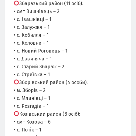
Збаразький район (11 осіб):
• смт Вишнівець – 2
• с. Івашківці – 1
• с. Залужжя – 1
• с. Кобилля – 1
• с. Колодне – 1
• с. Новий Роговець – 1
• с. Дзвиняча – 1
• с. Старий Збараж – 2
• с. Стриївка – 1
Зборівський район (4 особи):
• м. Зборів – 2
• с. Млинівці – 1
• с. Розгадів – 1
Козівський район (8 осіб):
• смт Козова – 6
• с. Потік – 1