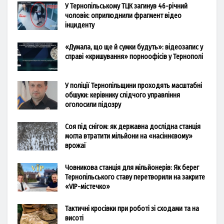
У Тернопільському ТЦК загинув 46-річний
чоловік: оприлюднили фрагмент відео
інциденту
«Думала, що ще й сумки будуть»: відеозапис у
справі «кришування» порноофісів у Тернополі
У поліції Тернопільщини проходять масштабні
обшуки: керівнику слідчого управління
оголосили підозру
Соя під снігом: як державна дослідна станція
могла втратити мільйони на «насіннєвому»
врожаї
Човникова станція для мільйонерів: Як берег
Тернопільського ставу перетворили на закрите
«VIP-містечко»
Тактичні кросівки при роботі зі сходами та на
висоті