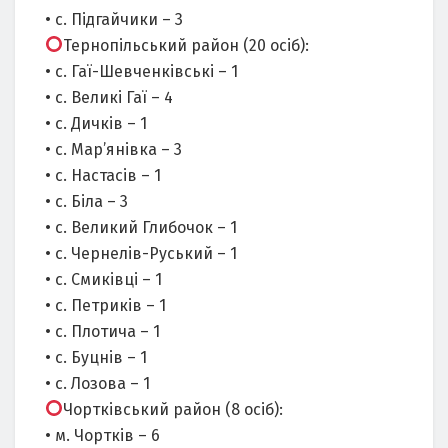
• с. Підгайчики – 3
Тернопільський район (20 осіб):
• с. Гаї-Шевченківські – 1
• с. Великі Гаї – 4
• с. Дичків – 1
• с. Мар’янівка – 3
• с. Настасів – 1
• с. Біла – 3
• с. Великий Глибочок – 1
• с. Чернелів-Руський – 1
• с. Смиківці – 1
• с. Петриків – 1
• с. Плотича – 1
• с. Буцнів – 1
• с. Лозова – 1
Чортківський район (8 осіб):
• м. Чортків – 6