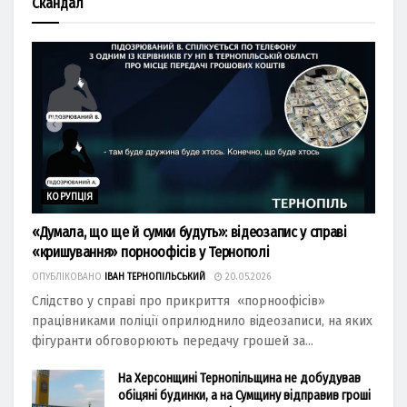
Скандал
КОРУПЦІЯ
«Думала, що ще й сумки будуть»: відеозапис у справі
«кришування» порноофісів у Тернополі
ОПУБЛІКОВАНО
ІВАН ТЕРНОПІЛЬСЬКИЙ
20.05.2026
Слідство у справі про прикриття «порноофісів»
працівниками поліції оприлюднило відеозаписи, на яких
фігуранти обговорюють передачу грошей за...
На Херсонщині Тернопільщина не добудував
обіцяні будинки, а на Сумщину відправив гроші