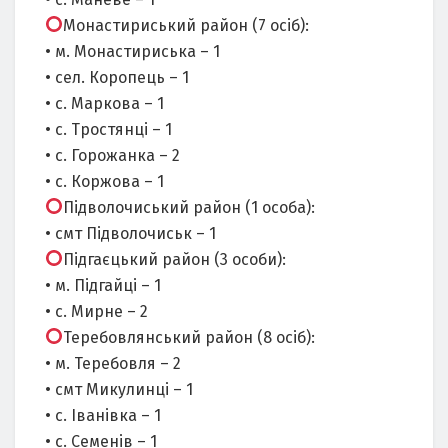
Монастириський район (7 осіб):
• м. Монастириська – 1
• сел. Коропець – 1
• с. Маркова – 1
• с. Тростянці – 1
• с. Горожанка – 2
• с. Коржова – 1
Підволочиський район (1 особа):
• смт Підволочиськ – 1
Підгаєцький район (3 особи):
• м. Підгайці – 1
• с. Мирне – 2
Теребовлянський район (8 осіб):
• м. Теребовля – 2
• смт Микулинці – 1
• с. Іванівка – 1
• с. Семенів – 1