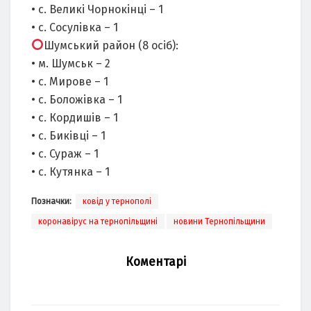
• с. Великі Чорнокінці – 1
• с. Сосулівка – 1
Шумський район (8 осіб):
• м. Шумськ – 2
• с. Мирове – 1
• с. Боложівка – 1
• с. Кордишів – 1
• с. Биківці – 1
• с. Сураж – 1
• с. Кутянка – 1
Позначки:
ковід у тернополі
коронавірус на тернопільщині
новини Тернопільщини
Коментарі