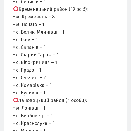
• с. Денисів – 1
Кременецький район (19 осіб):
• м. Кременець – 8
• м. Почаїв – 1
• с. Великі Млинівці – 1
• с. Іква – 1
• с. Сапанів – 1
• с. Старий Тараж – 1
• с. Білокриниця – 1
• с. Града – 1
• с. Савчиці – 2
• с. Комарівка – 1
• с. Куликів – 1
Лановецький район (4 особи):
• м. Ланівці – 1
• с. Вербовець – 1
• с. Краснолука – 1
• с. Маневе – 1