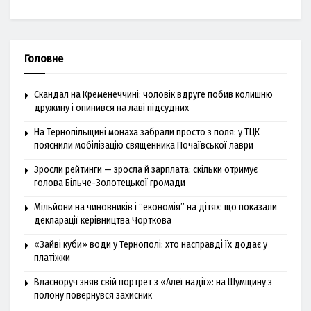
Головне
Скандал на Кременеччині: чоловік вдруге побив колишню
дружину і опинився на лаві підсудних
На Тернопільщині монаха забрали просто з поля: у ТЦК
пояснили мобілізацію священника Почаївської лаври
Зросли рейтинги — зросла й зарплата: скільки отримує
голова Більче-Золотецької громади
Мільйони на чиновників і “економія” на дітях: що показали
декларації керівництва Чорткова
«Зайві куби» води у Тернополі: хто насправді їх додає у
платіжки
Власноруч зняв свій портрет з «Алеї надії»: на Шумщину з
полону повернувся захисник