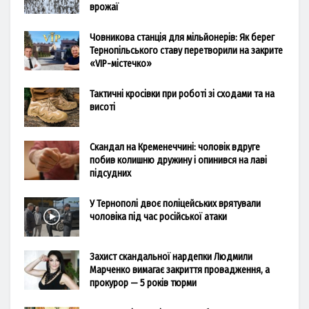
врожаї
Човникова станція для мільйонерів: Як берег
Тернопільського ставу перетворили на закрите
«VIP-містечко»
Тактичні кросівки при роботі зі сходами та на
висоті
Скандал на Кременеччині: чоловік вдруге
побив колишню дружину і опинився на лаві
підсудних
У Тернополі двоє поліцейських врятували
чоловіка під час російської атаки
Захист скандальної нардепки Людмили
Марченко вимагає закриття провадження, а
прокурор — 5 років тюрми