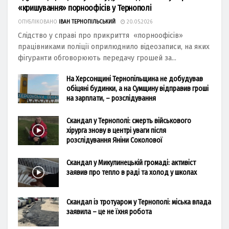
«кришування» порноофісів у Тернополі
ОПУБЛІКОВАНО
ІВАН ТЕРНОПІЛЬСЬКИЙ
20.05.2026
Слідство у справі про прикриття «порноофісів»
працівниками поліції оприлюднило відеозаписи, на яких
фігуранти обговорюють передачу грошей за...
На Херсонщині Тернопільщина не добудував
обіцяні будинки, а на Сумщину відправив гроші
на зарплати, – розслідування
Скандал у Тернополі: смерть військового
хірурга знову в центрі уваги після
розслідування Яніни Соколової
Скандал у Микулинецькій громаді: активіст
заявив про тепло в раді та холод у школах
Скандал із тротуаром у Тернополі: міська влада
заявила – це не їхня робота