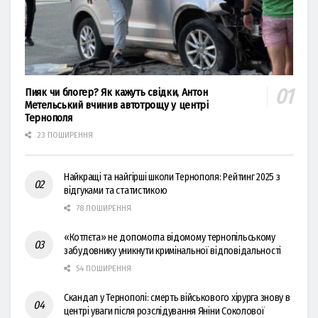
Пияк чи блогер? Як кажуть свідки, Антон
Метельський вчинив автотрощу у центрі
Тернополя
23 ПОШИРЕННЯ
Найкращі та найгірші школи Тернополя: Рейтинг 2025 з
відгуками та статистикою
78 ПОШИРЕННЯ
«Котлєта» не допомогла відомому тернопільському
забудовнику уникнути кримінальної відповідальності
54 ПОШИРЕННЯ
Скандал у Тернополі: смерть військового хірурга знову в
центрі уваги після розслідування Яніни Соколової