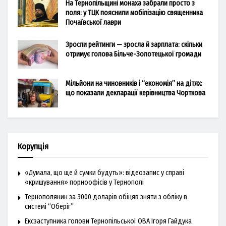
На Тернопільщині монаха забрали просто з
поля: у ТЦК пояснили мобілізацію священника
Почаївської лаври
Зросли рейтинги — зросла й зарплата: скільки
отримує голова Більче-Золотецької громади
Мільйони на чиновників і “економія” на дітях:
що показали декларації керівництва Чорткова
Корупція
«Думала, що ще й сумки будуть»: відеозапис у справі
«кришування» порноофісів у Тернополі
Тернополянин за 3000 доларів обіцяв зняти з обліку в
системі “Оберіг”
Ексзаступника голови Тернопільської ОВА Ігоря Гайдука