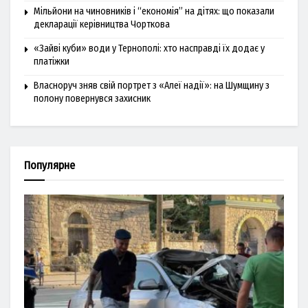
Мільйони на чиновників і “економія” на дітях: що показали
декларації керівництва Чорткова
«Зайві куби» води у Тернополі: хто насправді їх додає у
платіжки
Власноруч зняв свій портрет з «Алеї надії»: на Шумщину з
полону повернувся захисник
Популярне