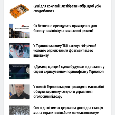
Суші для компанії: як зібрати набір, щоб усім
сподобалося
Як безпечно орендувати приміщення для
бізнесу та мінімізувати можливі ризики?
У Тернопільському ТЦК загинув 46-річний
чоловік: оприлюднили фрагмент відео
інциденту
«Думала, що ще й сумки будуть»: відеозапис у
справі «кришування» порноофісів у Тернополі
У поліції Тернопільщини проходять масштабні
обшуки: керівнику слідчого управління
оголосили підозру
Соя під снігом: як державна дослідна станція
могла втратити мільйони на «насіннєвому»