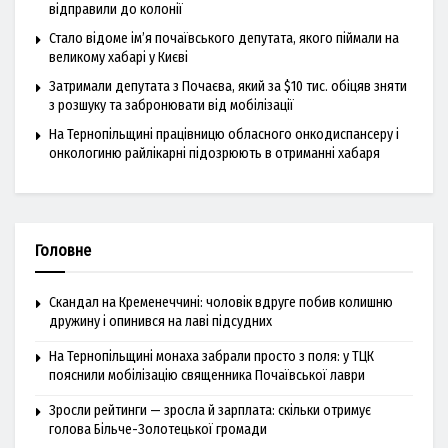
відправили до колонії
Стало відоме ім’я почаївського депутата, якого піймали на
великому хабарі у Києві
Затримали депутата з Почаєва, який за $10 тис. обіцяв зняти
з розшуку та забронювати від мобілізації
На Тернопільщині працівницю обласного онкодиспансеру і
онкологиню райлікарні підозрюють в отриманні хабаря
Головне
Скандал на Кременеччині: чоловік вдруге побив колишню
дружину і опинився на лаві підсудних
На Тернопільщині монаха забрали просто з поля: у ТЦК
пояснили мобілізацію священника Почаївської лаври
Зросли рейтинги — зросла й зарплата: скільки отримує
голова Більче-Золотецької громади