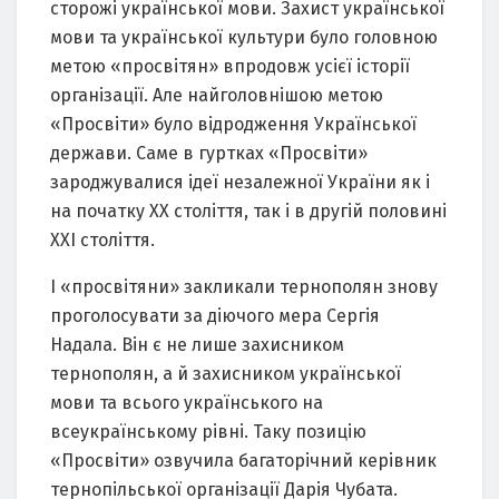
сторожі української мови. Захист української
мови та української культури було головною
метою «просвітян» впродовж усієї історії
організації. Але найголовнішою метою
«Просвіти» було відродження Української
держави. Саме в гуртках «Просвіти»
зароджувалися ідеї незалежної України як і
на початку ХХ століття, так і в другій половині
ХХІ століття.
І «просвітяни» закликали тернополян знову
проголосувати за діючого мера Сергія
Надала. Він є не лише захисником
тернополян, а й захисником української
мови та всього українського на
всеукраїнському рівні. Таку позицію
«Просвіти» озвучила багаторічний керівник
тернопільської організації Дарія Чубата.