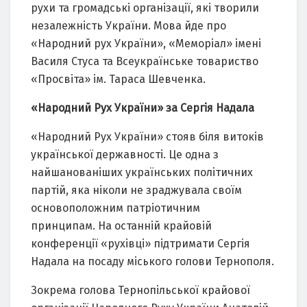
рухи та громадські організації, які творили
незалежність України. Мова йде про
«Народний рух України», «Меморіал» імені
Василя Стуса та Всеукраїнське товариство
«Просвіта» ім. Тараса Шевченка.
«Народний Рух України» за Сергія Надала
«Народний Рух України» стояв біля витоків
української державності. Це одна з
найшанованіших українських політичних
партій, яка ніколи не зраджувала своїм
основоположним патріотичним
принципам. На останній крайовій
конференції «рухівці» підтримати Сергія
Надала на посаду міського голови Тернополя.
Зокрема голова Тернопільської крайової